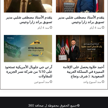
يتقدم الأستاذ مصطفى شلبي مدير
يتقدم الأستاذ مصطفى شلبي مدير
تسويق براند زارا وجيس
تسويق براند زارا وجيس
منذ 4 أيام
منذ 4 أيام
أحمد حلاوة يحصل على الإقامة
آر تي جي جلوبال الأمريكية تستحوذ
المميزة في المملكة العربية
على 10% من شركة نسر الجزيرة
السعودية: ( شرف ونجاح
للمقاولات
منذ أسبوع واحد
منذ أسبوعين
©جميع الحقوق محفوظة ل
صحافة 360