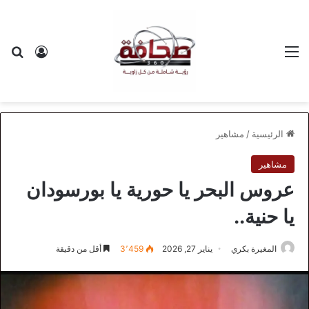
القائمة
بح
تسجيل ا
الرئيسية
/
مشاهير
مشاهير
عروس البحر يا حورية يا بورسودان
يا حنية..
المغيرة بكري
يناير 27, 2026
3٬459
أقل من دقيقة