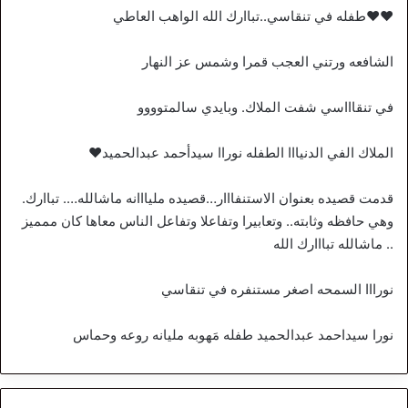
♥️♥️طفله في تنقاسي..تباارك الله الواهب العاطي
الشافعه ورتني العجب قمرا وشمس عز النهار
في تنقاااسي شفت الملاك. وبايدي سالمتوووو
الملاك الفي الدنيااا الطفله نوراا سيدأحمد عبدالحميد♥️
قدمت قصيده بعنوان الاستنفااار…قصيده مليااانه ماشالله…. تباارك.
وهي حافظه وثابته.. وتعابيرا وتفاعلا وتفاعل الناس معاها كان ممميز
.. ماشالله تبااارك الله
نورااا السمحه اصغر مستنفره في تنقاسي
نورا سيداحمد عبدالحميد طفله مَهوبه مليانه روعه وحماس