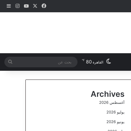
‫X
فيسبوك
‫YouTube
انستقرام
إضاف
℉
80
بحث
القاهرة
عن
Archives
أغسطس 2026
يوليو 2026
يونيو 2026