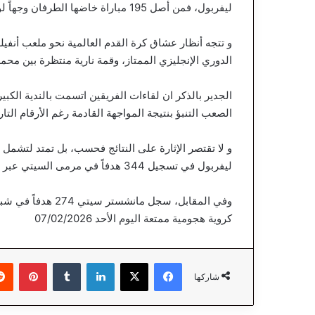
ليفربول، فمن أصل 195 مباراة خاضها الطرفان وجهاً لوجه، نجح ليفربول في فرض هيمنته وتحقيق الفوز في 92 مباراة
و تتجه أنظار عشاق كرة القدم العالمية نحو ملعب أنف
الدوري الإنجليزي الممتاز، وقمة نارية منتظرة بين م
الصعب التنبؤ بنتيجة المواجهة القادمة رغم الأرقام التار
و لا تقتصر الإثارة على النتائج فحسب، بل تمتد لتشمل ا
ليفربول في تسجيل 344 هدفاً في مرمى السيتي عبر تاريخ لقاءاتهما.
وفي المقابل، سجل م
كروية هجومية ممتعة اليوم الأحد 07/02/2026
فيسبوك
‫X
لينكدإن
‏Tumblr
بينتيريست
شاركها