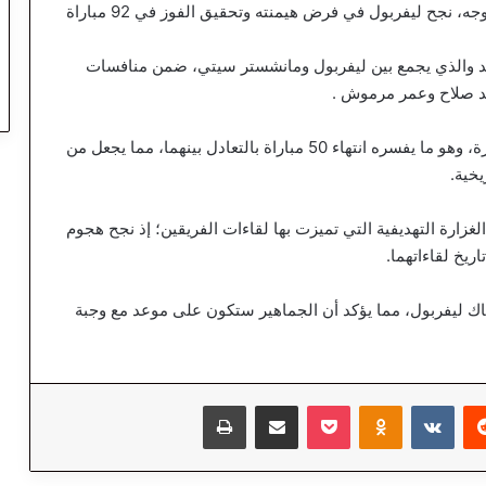
يلد والذي يجمع بين ليفربول ومانشستر سيتي، ضمن منافسات
حمد صلاح وعمر مرموش .
الجدير بالذكر ان لقاءات الفريقين اتسمت بالندية الكبيرة، وهو ما يفسره انتهاء 50 مباراة بالتعادل بينهما، مما يجعل من
يخية.
لغزارة التهديفية التي تميزت بها لقاءات الفريقين؛ إذ نجح هجوم
انشستر سيتي 274 هدفاً في شباك ليفربول، مما يؤكد أن الجماهير ستكون على موعد مع وجبة
‏Reddit
‏VKontakte
Odnoklassniki
‫Pocket
مشاركة عبر البريد
طباعة