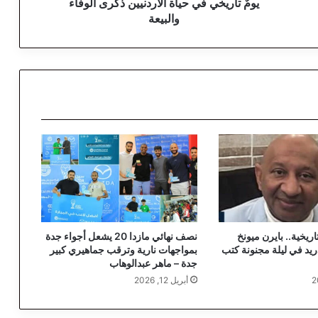
ف
يومٌ تاريخي في حياة الأردنيين ذكرى الوفاء
ي
والبيعة
ح
ي
ا
ة
ا
ل
أ
ر
د
ن
ي
ي
ن
ذ
ريخية.. بايرن ميونخ
نصف نهائي مازدا 20 يشعل أجواء جدة
ك
يد في ليلة مجنونة كتب
بمواجهات نارية وترقب جماهيري كبير
ر
جدة – ماهر عبدالوهاب
ى
أبريل 12, 2026
ا
ل
و