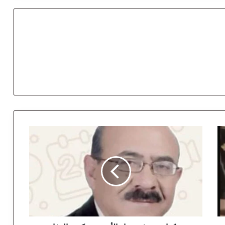
ي
و
مٌ
ت
ا
ر
ي
خ
ي