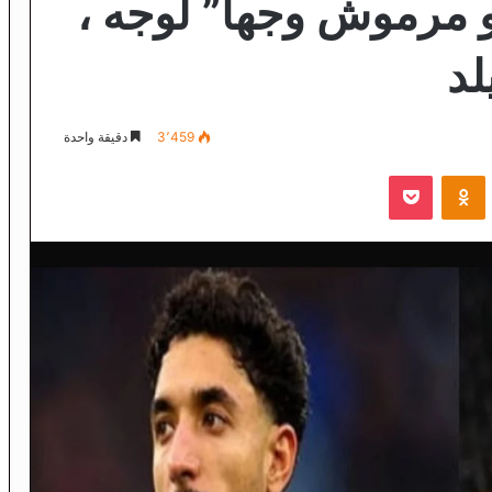
 مرموش وجها” لوجه ،
لد
3٬459
دقيقة واحدة
VKontak
Odnoklassniki
‫Pocket