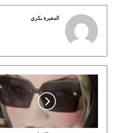
المغيرة بكري
ر
ح
م
ة
ا
ل
إ
ن
س