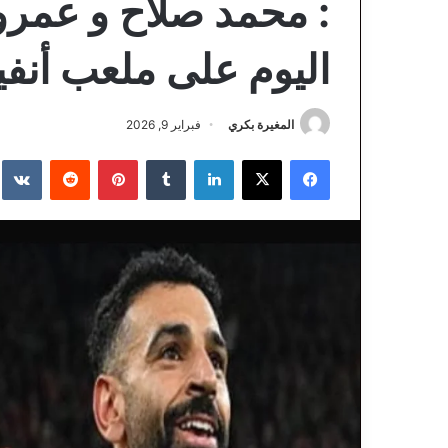
: محمد صلاح و عمرو
اليوم على ملعب أنفي
المغيرة بكري
فبراير 9, 2026
فيسبوك
‫X
لينكدإن
‏Tumblr
بينتيريست
‏Reddit
‏te