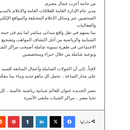
من جانبه أعرب جمال مصرى
مدير عام الإدارة العامة للعلاقات العامة والإعلام بالم
الصحفيين عبر وسائل الإعلام المختلفة والمواقع الإلكت
والفعاليات
بما يسهم في نقل واقع ميدانى مباشر لما يتم فى حينه 
الشبابية والرياضية من أجل اكتشاف المواهب وتشجيع ال
الاجتماعى فى طفرة تنموية شاملة أصبحت مراكز الشباب 
وتوعية شاملة من خلال خبراء ومتخصصين
لافتاً.. إلى أن الجولات الشاملة وأعمال المتابعه للسيد
على مدار الساعة .. تحمل كل ماهو جديد وبناء بما ينع
مصر الجديده عنوان للعالم شبابية رياضية عالمية .. كل ي
تحيا مصر .. مراكز الشباب ملتقى الأسرة
فيسبوك
‫X
لينكدإن
‏Tumblr
بينتيريست
شاركها