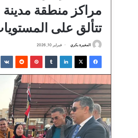
مراكز منطقة مدينة 
تتألق على المستويا
المغيرة بكري
فبراير 10, 2026
فيسبوك
‫X
لينكدإن
‏Tumblr
بينتيريست
‏Reddit
‏te