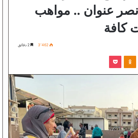
نصر عنوان .. مواهب
ت كافة
3٬462
2 دقائق
VKontak
Odnoklassniki
‫Pocket