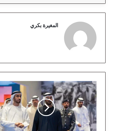
المغيرة بكري
ا
ن
ط
ل
ا
ق
ا
ل