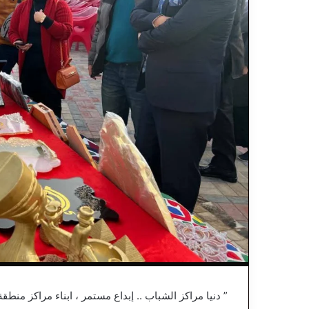
” دنيا مراكز الشباب .. إبداع مستمر ، ابناء مراكز منط