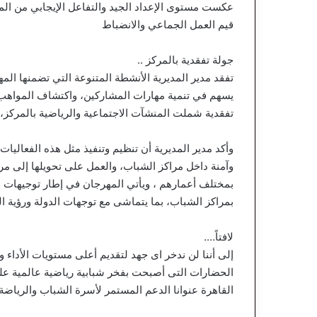
عكست مستوى الإعداد الجيد والتفاعل الإيجابي من ا
قيم العمل الجماعي والانضباط
جولة تفقدية بالمركز ..
تفقد مدير المديرية الأنشطة المتنوعة التي تضمنها الم
يسهم في تنمية مهارات المشاركين، واكتشاف المواهب، وتع
تفقدية شملت المنشآت الاجتماعية والرياضية بالمركز، 
وأكد مدير المديرية أن تنظيم وتنفيذ مثل هذه الفعاليا
وآمنة داخل مراكز الشباب، والعمل على تحويلها إلى م
بمختلف أعمارهم ، ويأتي المهرجان في إطار توجيهات مد
بمراكز الشباب، بما يتماشى مع توجهات الدولة ورؤية ال
لافتاً….
إلى أننا لن ندخر اى جهد لتقديم أعلى مستويات الأداء و
الحضارات التى أصبحت بفخر شبابية رياضية عالمية عل
القاهرة عنوانا الدعم المستمر لأسرة الشباب والرياضة 