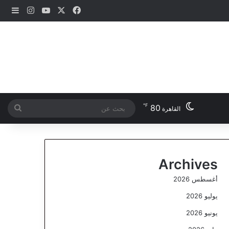
‫X
فيسبوك
‫YouTube
انستقرام
إضاف
℉
80
بحث
القاهرة
عن
Archives
أغسطس 2026
يوليو 2026
يونيو 2026