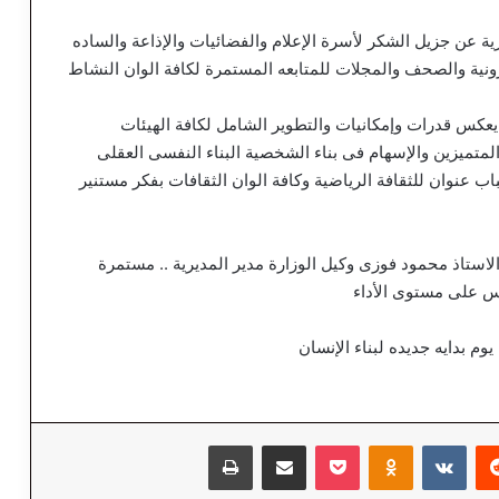
ديرية عن جزيل الشكر لأسرة الإعلام والفضائيات والإذاعة والساده
رونية والصحف والمجلات للمتابعه المستمرة لكافة الوان النشاط
يعكس قدرات وإمكانيات والتطوير الشامل لكافة الهيئات
متميزين والإسهام فى بناء الشخصية البناء النفسى العقلى
عنوان للثقافة الرياضية وكافة الوان الثقافات بفكر مستنير
 الاستاذ محمود فوزى وكيل الوزارة مدير المديرية .. مستمرة
كس على مستوى الأداء
وم بدايه جديده لبناء الإنسان
‏Reddit
‏VKontakte
Odnoklassniki
‫Pocket
مشاركة عبر البريد
طباعة