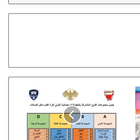
ق
ر
ع
ة
م
ت
و
ا