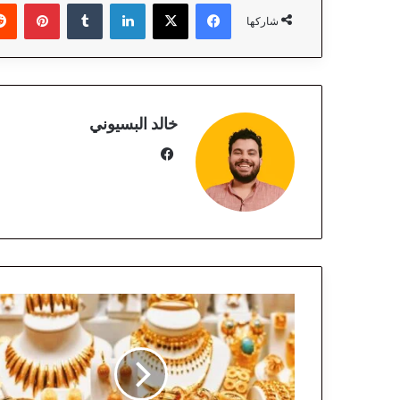
فيسبوك
‫X
لينكدإن
‏Tumblr
بينتيريست
شاركها
خالد البسيوني
في
سب
وك
س
ع
ر
ا
ل
ذ