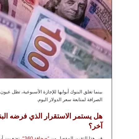
بينما تغلق البنوك أبوابها للإجازة الأسبوعية، تظل عي
الصرافة لمتابعة سعر الدولار اليوم.
هل يستمر الاستقرار الذي فرضه الب
آخر؟
في هذا التقرير المفصل من
“صحافة 360″،
نضع بين أي