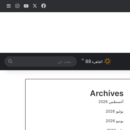
‫X
فيسبوك
‫YouTube
انستقرام
إضاف
℉
88
بحث
القاهرة
عن
Archives
أغسطس 2026
يوليو 2026
يونيو 2026