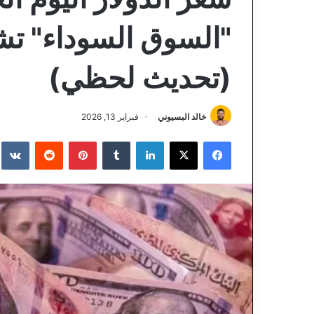
"السوق السوداء" تش
(تحديث لحظي)
خالد البسيوني
فبراير 13, 2026
فيسبوك
‫X
لينكدإن
‏Tumblr
بينتيريست
‏Reddit
‏te