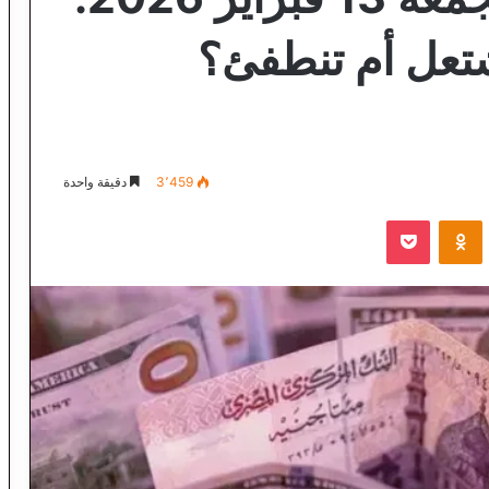
تعل أم تنطفئ؟
3٬459
دقيقة واحدة
VKontak
Odnoklassniki
‫Pocket