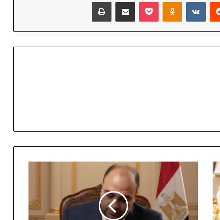
‏Reddit
‏VKontakte
Odnoklassniki
‫Pocket
مشاركة عبر البريد
طباعة
ع
ب
د
ا
ل
ل