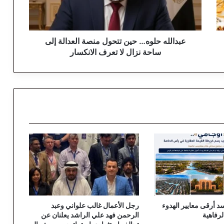
ه
ح
ل
و
عبدالله حلوه… حين تتحول منصة العدالة إلى
ه
ساحة نزال لا تعرف الانكسار
…
ح
ي
ن
ت
ت
ح
و
ل
م
ن
ص
ة
ا
 أرقى معايير الهدوء
رجل الأعمال غالب علواني وعبد
ل
رفاهية
الرحمن فهد علي الراشد يعلنان عن
ع