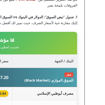
الفروقات بلمحة بصر.
1. جدول “نبض السوق”: الدولار في البنوك vs السوق السوداء
إليك مقارنة حية لأسعار الصرف، حيث نميز لك أفضل سعر 
📊 مؤشر 
تحديث لحظي: الجمعة 13
البنك / الجهة
سعر ال
خطر
47.20 جن
السوق الموازي (Black Market)
مصرف أبوظبي الإسلامي
46.84 جن