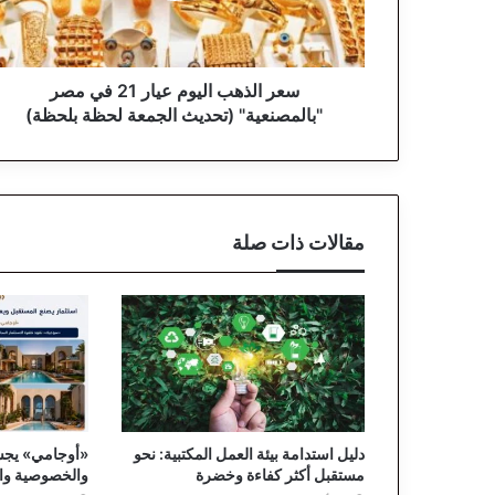
ه
ب
ا
ل
سعر الذهب اليوم عيار 21 في مصر
ي
"بالمصنعية" (تحديث الجمعة لحظة بلحظة)
و
م
ع
ي
ا
مقالات ذات صلة
ر
2
1
ف
ي
م
ص
ر
"
دليل استدامة بيئة العمل المكتبية: نحو
«أوجامي» يجسد
ب
مستقبل أكثر كفاءة وخضرة
والخصوصية وال
ا