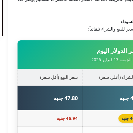
للبيع والشراء تلقائياً:
الدولار اليوم
 فبراير 2026
شراء (أعلى سعر)
سعر البيع (أقل سعر)
يه
47.80 جنيه
46.94 جنيه
يه