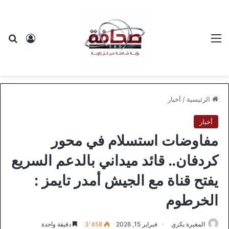
القائمة
بح
تسجيل ا
الرئيسية
/
أخبار
أخبار
مفاوضات استسلام في محور
كردفان.. قائد ميداني بالدعم السريع
يفتح قناة مع الجيش أمدر تايمز :
الخرطوم
المغيرة بكري
فبراير 15, 2026
3٬458
دقيقة واحدة