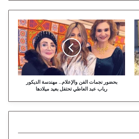
ب
ح
ض
و
ر
ن
ج
م
ا
ت
بحضور نجمات الفن والإعلام.. مهندسة الديكور
ا
رباب عبد العاطي تحتفل بعيد ميلادها
ل
ف
ن
و
ا
ل
إ