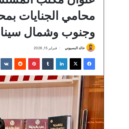
محامي الجنايات بمحا
وجنوب وشمال سيناء
خالد البسيوني
فبراير 15, 2026
فيسبوك
‫X
لينكدإن
‏Tumblr
بينتيريست
‏Reddit
‏te