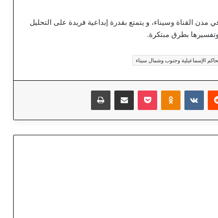
مدن القناة وسيناء، و يتمتع بقدرة إبداعية فريدة على التحليل
 وتفسيرها بطرق مبتكرة.
اكم الإسماعيلية وجنوب وشمال سيناء
‏Reddit
‏VKontakte
Odnoklassniki
‫Pocket
مشاركة عبر البريد
طباعة