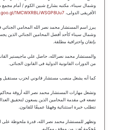
وشمال سيناء، مكتبه بشارع شبين الكوم / أمام مجمع مح
الأفريقى الدولى،
pp.goo.gl/1MCWXRBLiWSGP8Uu7
يبرز اسم المستشار محمد نصر الله المحامي الجنائي ف
وشمال سيناء كأحد أفضل المحامين الجنائي الذين يجسدو
بإتقان واحترافية مطلقة.
والمستشار محمد نصرالله، حاصل علي ماجيستير القانون 
من الدورات القانونية الدولية فى القانون الجنائى.
كما أنه يشغل منصب مستشار قانوني لحزب مستقبل وط
وتشعل مهارات المستشار محمد نصر الله أروقة محاكم ا
تضعه في مقدمة المحامين الذين يسعون لتحقيق العدالة ل
تتطلب خبرة استثنائية وفهمًا عميقًا للقانون.
وتظهر للمستشار محمد نصر الله، قدرة ملحوظة على التع
مُحكمة تُعزز من موقف موكليه.