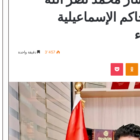
كم الإسماعيلية
3٬457
دقيقة واحدة
VKontak
Odnoklassniki
‫Pocket