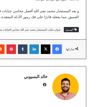
و يعد المستشار محمد نصر الله أفضل محامي جنايات في 
العميق, مما يجعله قادرًا على فك رموز الأدلة المعقدة
الوسوم
عنوان مكتب المستشار محمد نصر الله محامي الجنايات بمح
فيسبوك
‫X
لينكدإن
‏Tumblr
بينتيريست
شاركها
خالد البسيوني
في
سب
وك