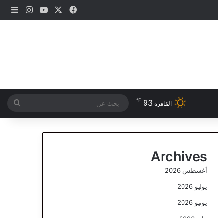
‫X
فيسبوك
‫YouTube
انستقرام
إضاف
℉
93
بحث
القاهرة
عن
Archives
أغسطس 2026
يوليو 2026
يونيو 2026