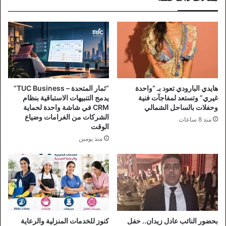
هايدي البارودي تعود بـ “واحدة
“ثمار المتحدة – TUC Business”
غيري” وتستعد لمفاجآت فنية
يدمج التنبيهات الاستباقية بنظام
وحفلات بالساحل الشمالي
CRM في شاشة واحدة لحماية
الشركات من الغرامات وضياع
منذ 8 ساعات
الوقت
منذ يومين
بحضور النائب عادل زيدان.. حفل
كنوز للخدمات المنزلية والرعاية