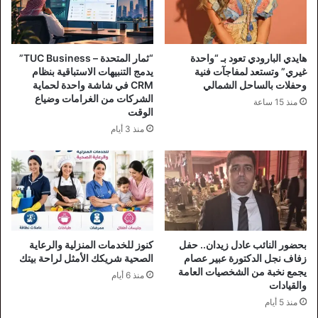
هايدي البارودي تعود بـ “واحدة
“ثمار المتحدة – TUC Business”
غيري” وتستعد لمفاجآت فنية
يدمج التنبيهات الاستباقية بنظام
وحفلات بالساحل الشمالي
CRM في شاشة واحدة لحماية
الشركات من الغرامات وضياع
منذ 15 ساعة
الوقت
منذ 3 أيام
بحضور النائب عادل زيدان.. حفل
كنوز للخدمات المنزلية والرعاية
زفاف نجل الدكتورة عبير عصام
الصحية شريكك الأمثل لراحة بيتك
يجمع نخبة من الشخصيات العامة
منذ 6 أيام
والقيادات
منذ 5 أيام