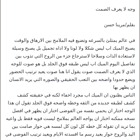
وجه لا يعرف الصمت
بقلم/مرينا حسن
في عالم يمتلئ بالسرعه وتضيع فيه الملامح بين الارهاق والوقت
يصبح الميك اب ليس شكلا ولا لونا ولا اداه تجميل بل يصبح وسيلة
لاستعادة الذات وسلاحا لاسترجاع جزء من الروح التي تذوب بين
تفاصيل اليوم الميك اب ليس طبقه فوق الجلد بل هو صوت للوجه
الذي لا يعرف الصمت صوت يقول انا هنا صوت يعيد ترتيب الحضور
ويضع حدودا واضحه بين التعب الحقيقي والصوره التي يريد الانسان
ان يظهر بها
الناس يظنون ان الميك اب مجرد اخفاء لكنه في حقيقته كشف
كشف لطبقه جديده من الثقه وخطه واضحه فوق الجلد تقول ان هذا
الوجه اختار ان يحمي نفسه من الفوضى اختار ان يظهر في افضل
نسخه ممكنه اختار ان يواجه العالم بملامح ليست قويه فقط بل واعيه
بما تريد ان تقوله كل خطه كل لون كل لمسه هي حوار صامت بين
اليد والروح حوار يعيد رسم ما افسدته الايام ويعيد ترتيب الفوضى في