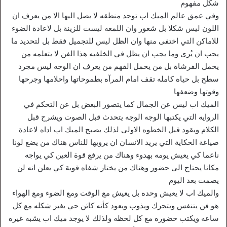
شكل مفهوم
وفي عمق عالم الميك اب توجد منطقه لا يصل اليها الا من يعرف ان
اللون ليس شكلا بل شعور وان اللمعه ليست للزينة بل لاعادة الضوء
للاماكن التي اختفى منها وان الظل ليس للتجميل فقط بل لتحديد ما
يجب ان يُرى وما يجب ان يظل في الخلفيه هذا الفن لا يتعلمه من
يحمل الفرشاة بل من يحمل الفهم من يعرف ان الوجه ليس مجرد
سطح بل حياه كامله تقف امام المرآه بطموحاتها واحلامها وجرحها
وقوتها وضعفها
الميك اب ليس عن الجمال كما يتصور البعض بل عن التحكم في
الروايه التي يكتبها الوجه الوجه يتحدث قبل الصوت ويشرح قبل
الكلام ويقود قبل الخطوه الاولى لذلك يصبح الميك اب اداه لاعادة
صياغة الحكاية التي يريد الانسان ان يرويها للناس هناك من يضع لونا
ناعما كي يعيش يومه بهدوء وهناك من يرفع قوة العين كي يواجه
مكانا يحتاج الى حضور وهناك من يختار شفاه قوية كي يعلن انه لن
يصمت بعد اليوم
والميك اب لا يعيش وحده بل يعيش مع الوقت ومع الضوء ومع الهواء
هو فن يتنفس ويتحرك ويذوب ويعود كأنه كائن حي يغير شكله مع كل
ساعه ويكتب حضوره مع كل لحظه ولذلك لا يوجد ميك اب يشبه غيره