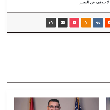
ا يتوقف عن التغيير
‏Reddit
‏VKontakte
Odnoklassniki
‫Pocket
مشاركة عبر البريد
طباعة
ا
ل