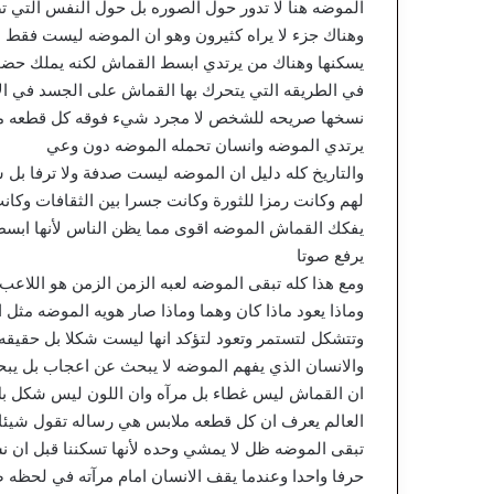
الموضه هنا لا تدور حول الصوره بل حول النفس التي ت
وهناك جزء لا يراه كثيرون وهو ان الموضه ليست فقط ما
يسكنها وهناك من يرتدي ابسط القماش لكنه يملك حضو
في الطريقه التي يتحرك بها القماش على الجسد في الا
نسخها صريحه للشخص لا مجرد شيء فوقه كل قطعه ملاب
يرتدي الموضه وانسان تحمله الموضه دون وعي
والتاريخ كله دليل ان الموضه ليست صدفة ولا ترفا بل 
لهم وكانت رمزا للثورة وكانت جسرا بين الثقافات وكان
يفكك القماش الموضه اقوى مما يظن الناس لأنها ابسط
يرفع صوتا
ومع هذا كله تبقى الموضه لعبه الزمن الزمن هو اللاعب 
وماذا يعود ماذا كان وهما وماذا صار هويه الموضه مثل ا
وتتشكل لتستمر وتعود لتؤكد انها ليست شكلا بل حقيقه
والانسان الذي يفهم الموضه لا يبحث عن اعجاب بل ي
ان القماش ليس غطاء بل مرآه وان اللون ليس شكل بل 
العالم يعرف ان كل قطعه ملابس هي رساله تقول شيئا ل
تبقى الموضه ظل لا يمشي وحده لأنها تسكننا قبل ان ن
حرفا واحدا وعندما يقف الانسان امام مرآته في لحظه