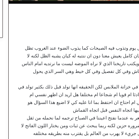
كل يوم وتذوب فيه الصيحات كما يذوب الضوء عند الغروب تظل
 كامل يعيش معنا دون ان ننتبه له كيان يشبه الظل لكنه لا
تب تاريخنا الذي لا نراه الموضه ليست ما نرتديه امام الناس
قماش وفي كل تفصيل وفي كل خيط وهي السر الذي يحول
 خزانة الملابس لكن الحقيقه انها تولد قبل ذلك بكثير تولد في
ادئا ام قويا ام شجاعا ام مختلفا هل اريد ان اظهر نفسي ام
 احتاج ان احتفظ بما انا عليه كي لا اضيع هذا السؤال هو
يها اتجاه النفس قبل اتجاه القماش
به عندما نفتح اعيننا في الصباح ترجمه لما نحمله من ثقل
روره حزين لكنه ربما يبحث عن ثبات ومن يختار اللون الفاتح لا
ريء لا يهرب من العالم بل يقترب منه بطريقه مختلفه