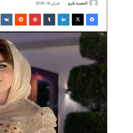
المغيرة بكري
فبراير 19, 2026
فيسبوك
‫X
لينكدإن
‏Tumblr
بينتيريست
‏Reddit
‏te