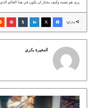
يرى هو نفسه وكيف يختار ان يكون في هذا العالم الذي ل
فيسبوك
‫X
لينكدإن
‏Tumblr
بينتيريست
شاركها
المغيرة بكري
ر
ه