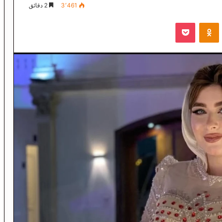
3٬461
2 دقائق
VKontak
Odnoklassniki
‫Pocket