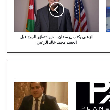
ز
ع
ب
ي
ي
ك
ت
ب
الزعبي يكتب _رمضان… حين تتطهّر الروح قبل
_
الجسد محمد خالد الزعبي
ر
م
ض
ا
ن
…
ح
ي
ن
ت
ت
ط
هّ