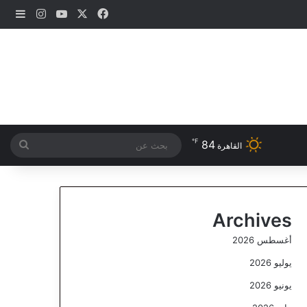
‫X
فيسبوك
‫YouTube
انستقرام
إضاف
℉
84
بحث
القاهرة
عن
Archives
أغسطس 2026
يوليو 2026
يونيو 2026