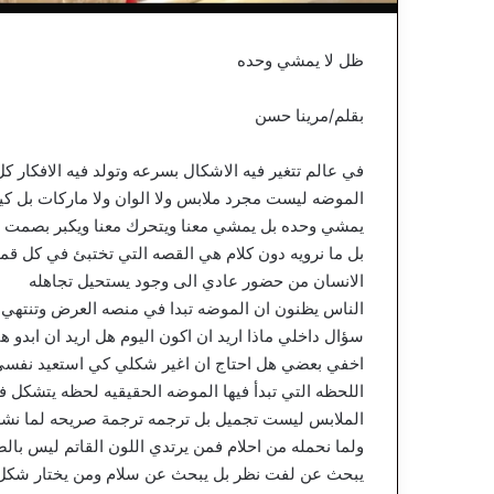
ظل لا يمشي وحده
بقلم/مرينا حسن
في عالم تتغير فيه الاشكال بسرعه وتولد فيه الافكار 
الموضه ليست مجرد ملابس ولا الوان ولا ماركات بل كيان
يمشي وحده بل يمشي معنا ويتحرك معنا ويكبر بصمت ويك
بل ما نرويه دون كلام هي القصه التي تختبئ في كل 
الانسان من حضور عادي الى وجود يستحيل تجاهله
الناس يظنون ان الموضه تبدا في منصه العرض وتنتهي في
سؤال داخلي ماذا اريد ان اكون اليوم هل اريد ان ابدو ه
اخفي بعضي هل احتاج ان اغير شكلي كي استعيد نفسي ام
اللحظه التي تبدأ فيها الموضه الحقيقيه لحظه يتشكل ف
الملابس ليست تجميل بل ترجمه ترجمة صريحه لما نشعر 
ولما نحمله من احلام فمن يرتدي اللون القاتم ليس بالض
يبحث عن لفت نظر بل يبحث عن سلام ومن يختار شكل ج