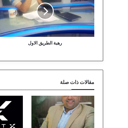
ب
ة
ا
ل
ط
ر
ي
ق
رهبة الطريق الاول
ا
ل
ا
و
ل
مقالات ذات صلة