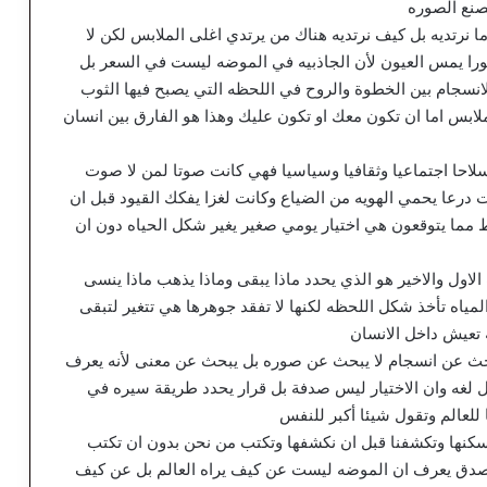
صنع الصوره
 نرتديه بل كيف نرتديه هناك من يرتدي اغلى الملابس لكن لا
را يمس العيون لأن الجاذبيه في الموضه ليست في السعر بل
نسجام بين الخطوة والروح في اللحظه التي يصبح فيها الثوب
س اما ان تكون معك او تكون عليك وهذا هو الفارق بين انسان
سلاحا اجتماعيا وثقافيا وسياسيا فهي كانت صوتا لمن لا صوت
ت درعا يحمي الهويه من الضياع وكانت لغزا يفكك القيود قبل ان
 مما يتوقعون هي اختيار يومي صغير يغير شكل الحياه دون ان
الاول والاخير هو الذي يحدد ماذا يبقى وماذا يذهب ماذا ينسى
لمياه تأخذ شكل اللحظه لكنها لا تفقد جوهرها هي تتغير لتبقى
 تعيش داخل الانسان
بحث عن انسجام لا يبحث عن صوره بل يبحث عن معنى لأنه يعرف
لغه وان الاختيار ليس صدفة بل قرار يحدد طريقة سيره في
لعالم وتقول شيئا أكبر للنفس
سكنها وتكشفنا قبل ان نكشفها وتكتب من نحن بدون ان تكتب
 صدق يعرف ان الموضه ليست عن كيف يراه العالم بل عن كيف