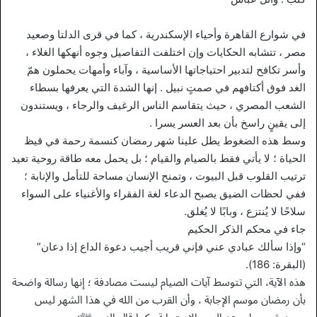
في شوارع القاهرة وأحياء الإسكندرية ، كما في قرى الدلتا وصعيد
مصر ، تتشابه الحكايات وإن اختلفت التفاصيل وجوه أنهكها الغلاء ،
وأسر تكافح لتدبير احتياجاتها الأساسية ، وآباء وأمهات يحملون همّ
الغد فوق أكتافهم في صمتٍ نبيل . إنها الشدة التي يعرفها بسطاء
الشعب المصري ، حيث يتقاسم الناس الرغيف والرجاء ، ويستندون
إلى يقينٍ راسخ بأن بعد العسر يسرا .
وسط هذه الضغوط يطل علينا شهر رمضان كنسمة رحمة في قيظ
الحياة ؛ لا يأتي فقط بالصيام والقيام ؛ بل يحمل معه طاقة روحية تعيد
ترتيب القلوب قبل البيوت ، وتمنح الإنسان مساحة للتأمل والإنابة ؛
ففي لحظات الضيق يصبح الدعاء لغة الفقراء والأغنياء على السواء
سلاحًا لا يُنتزع ، وبابًا لا يُغلق.
جاء في محكم الذكر الحكيم
“وإذا سألك عبادي عني فإني قريب أجيب دعوة الداع إذا دعان”
(البقرة: 186).
هذه الآية، التي تتوسط آيات الصيام ليست مصادفة ؛ إنها رسالة واضحة
بأن رمضان موسم الإجابة ، وأن القرب من الله في هذا الشهر ليس