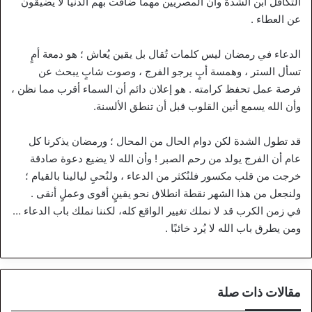
التكافل ابن الشدة وأن المصريين مهما ضاقت بهم الدنيا لا يضيقون
عن العطاء .
الدعاء في رمضان ليس كلمات تُقال بل يقين يُعاش ؛ هو دمعة أمٍ
تسأل الستر ، وهمسة أبٍ يرجو الفرج ، وصوت شابٍ يبحث عن
فرصة عمل تحفظ كرامته . هو إعلان دائم أن السماء أقرب مما نظن ،
وأن الله يسمع أنين القلوب قبل أن تنطق الألسنة.
قد تطول الشدة لكن دوام الحال من المحال ؛ ورمضان يذكرنا كل
عام أن الفرج يولد من رحم الصبر ! وأن الله لا يضيع دعوة صادقة
خرجت من قلب مكسور فلنُكثر من الدعاء ، ولنُحيِ ليالينا بالقيام ؛
ولنجعل من هذا الشهر نقطة انطلاق نحو يقينٍ أقوى وعملٍ أنقى .
في زمن الكرب قد لا نملك تغيير الواقع كله، لكننا نملك باب الدعاء …
ومن يطرق باب الله لا يُرد خائبًا .
مقالات ذات صلة