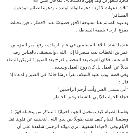
مجرد شعور بل وعد إلهي بالاستجابة . كما قال النبي ﷺ:
“ثلاث دعوات لا تُرد : دعوة الوالد لولده ، ودعوة الصائم ؛ ودعوة
المسافر”.
ودعوة الصائم هنا مفتوحة الأفق خصوصًا عند الإفطار ، حين تختلط
دموع الرجاء بلقمة البساطة .
عندما اشتد البلاء بالمسلمين في عام الرمادة ، رفع أمير المؤمنين
عمر بن الخطاب يديه متضرعًا إلى الله ، واستسقى بالعباس رضي
الله عنه ، فكان الغيث بعد القحط والفرج بعد الضيق ؛ لم يكن الدعاء
بديلاً عن العمل بل كان روح العمل وسنده .
وفي قصة أيوب عليه السلام، نقرأ درسًا خالدًا في الصبر والدعاء إذ
قال :
“أني مسني الضر وأنت أرحم الراحمين”
فجاء الجواب الإلهي بالشفاء وجبر الخاطر .
يعلمنا الصيام كيف نتحمل الجوع اختيارًا ؛ لنتذكر من يتحمله قهرًا ؛
ويعلمنا القيام كيف نقف طويلًا بين يدي الله ، لنخفف عن قلوبنا ثقل
الأيام وفي الأحياء الشعبية ، ترى موائد الرحمن شاهدة على أن