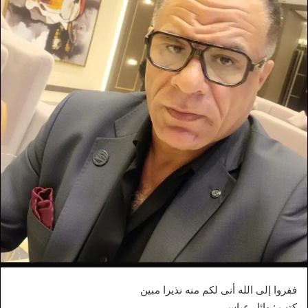
ففروا إلى الله أنى لكم منه نذيرا مبين
كتب : وائل عباس