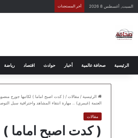
السبت, أغسطس 8 2026
أخر المستجدات
الرئيسية
صحافة عالمية
أخبار
حوادث
اقتصاد
رياضة
الرئيسية
/
مقالات
/
( كدت اصبح اماما ) لكاتبها جورج منصو
العتمة (غيمري) .. مهارة انتقاء المشاهد واحترافية سبل التوصي
مقالات
( كدت اصبح اماما ) 