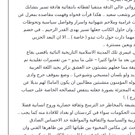
وائي عالي الدقة منتقيا لقطاته بانتقائية هادفة تسير بتشابك
حر وشعب سعيد .. هكذا قرأت فحواه وفهمت مقاصده بمعزل عن
ات غرامية وملاحم شهوانية واسرار وفواصل سياسية وتحوطات
… وان حاول الكاتب جعلها تسير بهدى القدر الرحيم .. في خضم
هما دارت حول ذات تبدو ( خاصة ) .. الا ان البعد الحزبي
وبعين مستترة ..
غيمري تلك المدينة الاسلامية التاريخية النائية باقصى بقاع
 بعد ما عانوا كثيرا – على ما يبدو – من تفسيرات تقليدية تم
 مما جعلهم يتشبثون حد العشق بزائر يجيد اللغة العربية
ديد ولو بلسان (مسيحي وشيوعي) .. وضع بموقف حرج وادى
 حوله المؤمنون متشبثين مطالبين ان يكون (اماما) لهم بديلا عن
راته المجتزئة بصورة جعلته ينتفض لمصالحه الخاصة على حساب
ج ) .!
بعة بالمخاطر حد الترسخ وثقافة حضارية وروح انسانية فضلا
ت الحكومات سواء في كردستان او بغداد للافادة منه كما يجب ..
حزبية والسياسية والثقافية والمواطنة حد الاحساس الصادق
بحث عن مكامن المخبوء بين طياتها اكثر من ظاهرها الفني وان
 آخر نصيحة او اقتراح قدمتها للصديق الكاتب المتمكن جورج