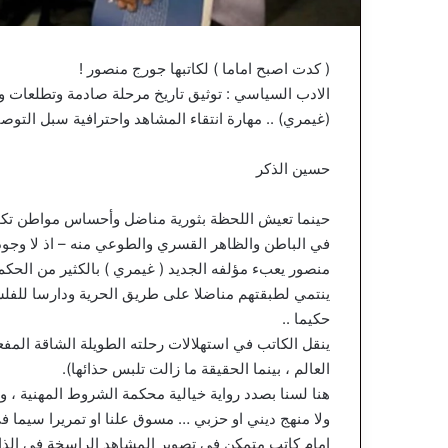
( كدت اصبح اماما ) لكاتبها جورج منصور !
الادب السياسي : توثيق تاريخ مرحلة صادمة وتطلعات و
(غيمري) .. مهارة انتقاء المشاهد واحترافية سبل التوصي
حسين الذكر
حينما تعيش اللحظة بثورية مناضل وأحساس مواطن تكو
في الباطن والظاهر القسري والطوعي منه – اذ لا وجود
منصور يعبء مؤلفه الجديد ( غيمري ) بالكثير من الحكم 
ينتمي لطبقتهم مناضلا على طريق الحرية ودارسا للفل
حكيما ..
ينقل الكاتب في استهلالات رحلته الطويلة الشاقة المف
العالم ، بينما الحقيقة ما زالت تلبس حذائها).
هنا لسنا بصدد رواية خيالية محكمة الشروط المهنية ،
ولا منهج ديني او حزبي … مسوق علنا او تمريرا سيما ف
امام كاتب متمكن في تصوير المشاهد الراسخة في الذا