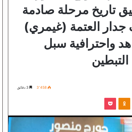
يق تاريخ مرحلة صادمة
جدار العتمة (غيمري)
اهد واحترافية سبل
التبطين
3٬458
3 دقائق
VKontak
Odnoklassniki
‫Pocket