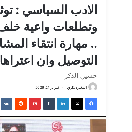
الادب السياسي : توث
وتطلعات واعية خلف 
.. مهارة انتقاء المش
التوصيل وان اعتراها 
حسين الذكر
المغيرة بكري
فبراير 21, 2026
فيسبوك
‫X
لينكدإن
‏Tumblr
بينتيريست
‏Reddit
‏te