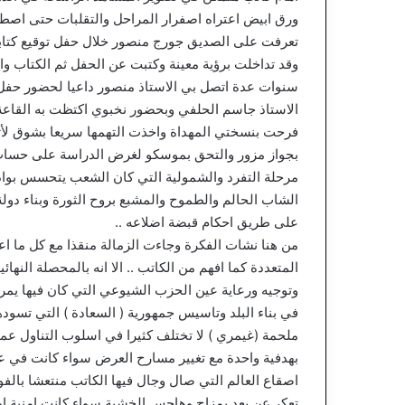
ورق ابيض اعتراه اصفرار المراحل والتقلبات حتى اصط
تعرفت على الصديق جورج منصور خلال حفل توقيع كتابه ( 
وقد تداخلت برؤية معينة وكتبت عن الحفل ثم الكتاب وا
سنوات عدة اتصل بي الاستاذ منصور داعيا لحضور حفل كتا
الاستاذ جاسم الحلفي وبحضور نخبوي اكتظت به القاعة 
فرحت بنسختي المهداة واخذت التهمها سريعا بشوق 
بجواز مزور والتحق بموسكو لغرض الدراسة على حساب
مرحلة التفرد والشمولية التي كان الشعب يتحسس بوادر
الشاب الحالم والطموح والمشبع بروح الثورة وبناء دول
على طريق احكام قبضة اضلاعه ..
من هنا نشات الفكرة وجاءت الزمالة منقذا مع كل ما ا
المتعددة كما افهم من الكاتب .. الا انه بالمحصلة الن
وتوجيه ورعاية عين الحزب الشيوعي التي كان فيها يمر 
في بناء البلد وتاسيس جمهورية ( السعادة ) التي تسود
ملحمة (غيمري ) لا تختلف كثيرا في اسلوب التناول عما 
بهدفية واحدة مع تغيير مسارح العرض سواء كانت في 
اصقاع العالم التي صال وجال فيها الكاتب منتعشا بالفود
تعكر عن بعد بمزاج وهاجس الخشية سواء كانت امنية او غ