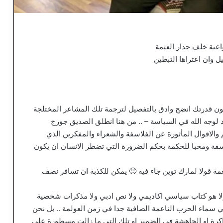
اعية خلف جدار العتمة
ل وان اعتراها التبطين
ن قدرتك انضج وادق بالتفصيل لترجمة تلك المشاعر المختلجة
 لوجه الله في السياسة – .. من هنا انطلق الصديق جورج
والاقوال المأثورة عن الفلاسفة والشعراء والمفكرين الذي
سفة ومحبا للحكمة بحكم الضرورة التي تضطر الانسان ان يكون
عمة قولا لمارك توين جاء فيه 🙁 يمكن للكذبة ان تسافر نصف
 ولا هو كتاب سياسي اكاديمي ولا نص ادبي ولا مذكرات شخصية
ي سماء الحرب الناعمة الصافية جدا في زمن العولمة .. بل نحن
كرة او الجاهشة في الضمير او تلك التي ما زالت مسطورة على