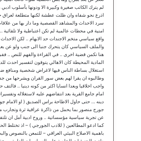
لم يترك الكاتب صغيرة وكبيرة الا ودونها بأسلوب ادبي ر
اذرع نحو شفاه وان ظلت عطشة لكنها متطلعة لعراق 
سرد الاحداث والمشاهد القصصية وما دار بها من علاق
امنية في محطات عالمية لم تكن اعتباطية ولا تلقائية 
واقع سياسي متخم الاجندات حد الابهام .. لكن الاحداث م
والملف السياسي كان يتحرك جنبا الى جنب ولو عن بعد 
هنا تكمن قضية اخرى .. في القراءة والفهم للنص .. ففي 
المادية المحيطة كان الاهالي يتوقون لتفسير احدث للدين
استغلال بساطة الناس فيها لاغراض شخصية ومنافع ضيقة
وطالبوه ان يقرا لهم بعض سور القران ويشرحها من ج
واجب اخلاقيا وبعدا انسايا اكثر من كونه دينيا .. فالتف
امام جامع القرية بعد انتفاضهم عليه لاستغلاله وتفسي
دينه … حتى حاول الاطاحة براس الصديق ( او الامام جور
جورج منصور بما يحمل من ذاكرة عراقية ثرة وتجارب مش
عن تجربة سياسية مؤسساتية .. وروح ادبية آمل ان تلتف
كما ادعو المطالعين ( للادب الجورجي ) – اذ تختلط ال
باهمية الاصلاح البيئي العراقي – للتمعن بالنصوص وال
طغت الجزيئيات الخاصة على السياسيات العامة .. وهذه