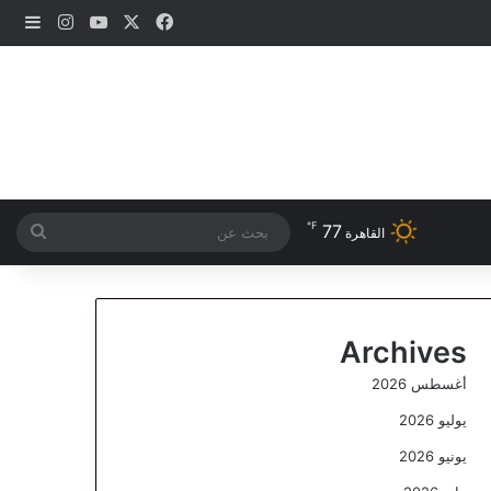
‫X
فيسبوك
‫YouTube
انستقرام
إضاف
℉
77
بحث
القاهرة
عن
Archives
أغسطس 2026
يوليو 2026
يونيو 2026