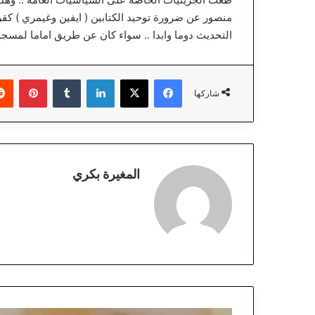
منصور عن ضرورة توحيد الكتابين ( ايفين وغيمري ) كقر
التحديث دوما وابدا .. سواء كان عن طريق اماما لمسجد
فيسبوك
‫X
لينكدإن
‏Tumblr
بينتيريست
شاركها
المغيرة بكري