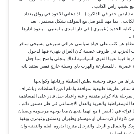
بغ بشيب راس الكاتب .
ايفين حفر في الذاكرة ) .. اذ دعاني الاخوة في رواق بغداد
لكاتب .. بما مهد للتواصل مع المؤلف بشكل مستمر .. بعد
به الجديد ( غيمري ) في دار المدى بالمتنبي .. بندوة ادارها
..
لأتطلع عن كثب على حياة سياسي عراقي شيوعي مسيحي سافر
 الحزب في ظروف عصيبة كان العراق يتهيء فيها لدخول
ها فيما تعيها القوى السياسية انذاك بتجلي واضح مما جعل
ة عصرية .. للمسارعة والهرب باي وسيلة خارج قفص يعتقد بانه
عتراها من خوف وخشية بطش السلطة ورقابتها وكوابحها
هائية سافر بطريقة طبيعية بموافقة وامام اعين السلطات وباشراف
بمرحلة بناء كوادر مثقفة واعية واعداد جيل قادر على المساهمة
ها الديمقراطية والحرية والعدل الاجتماعي في ظل دستور دائم .
قراته في ( ايفين ) مع انهما يتجهان معا بوجهة مرسومة ويصبان
عين كاوة او كردستان او موسكو وطهران ودمشق وغيمري وبقية
كا والجمال و الرحل والترحال متزودا بذروة العلم والتقنية وان
ربة اجبارية ..