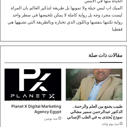
الحياة منها في الامس
الميك اب ليس حيلة ولا تمويها بل طريقة لتذكير العالم بان المراة
ليست مجرد وجه بل رواية كاملة لا يمكن تلخيصها في سطر واحد
رواية تكتبها بنفسها وباللون الذي تختاره وبالطريقة التي تشبهها هي
فقطيا
مقالات ذات صلة
طبيب يجمع بين العلم والرحمة..
Planet X Digital Marketing
الدكتور عبدالرحمن سمير مشالي
Agency Egypt
نموذج يُحتذى به في الطب الإنساني
منذ يومين
منذ يوم واحد