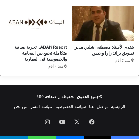
يتقدم الأستاذ مصطفى شلبي مدير
ABAN Resort.. تجربة ضيافة
تسويق براند زارا وجيس
متكاملة تجمع بين الفخامة
والخصوصية في العمارية
منذ 3 أيام
منذ 4 أيام
©جميع الحقوق محفوظة ل
صحافة 360
الرئيسية
تواصل معنا
سياسة الخصوصية
سياسة النشر
من نحن
فيسبوك
‫X
‫YouTube
انستقرام