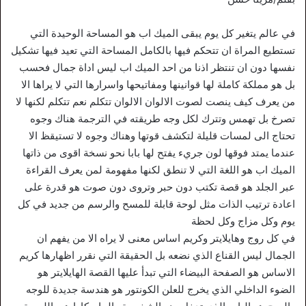
في عالم يتغير كل يوم يبقى الميك اب هو المساحة الوحيدة التي
تستطيع المراة ان تتحكم فيها بالكامل المساحة التي تعيد فيها تشكيل
نفسها دون ان تنتظر اذنا من احد الميك اب ليس اداة جمال فحسب
بل هو مملكة كاملة لها قوانينها ومفاتيحها واسرارها التي لا يراها الا
من يعرف كيف ينصت لصوت الالوان الالوان تتكلم نعم تتكلم لكنها لا
تصرخ بل تهمس وتترك لكل وجه طريقته في الترجمة هناك وجوه
تحتاج الى لمسات قليلة لتكشف قوتها وهناك وجوه لا تستيقظ الا
عندما يمتد فوقها لون جريء يفتح لها بابا نحو نسخة اقوى من ذاتها
الميك اب هو اللغة التي لا تنطق لكنها مفهومة لمن يعرف القراءة
عبر الجلد هو قصة تكتب دون حبر وتروى دون صوت هو قدرة على
اعادة ترتيب الذات مثل لوحة قابلة للمسح والرسم من جديد في كل
يوم وكل مزاج وكل لحظة
في كل روج وهايلايتر وكريم اساس معنى لا يراه الا من يفهم ان
الجمال ليس القناع الذي نضعه بل الحقيقة التي نقرر اظهارها كريم
الاساس هو الصفحة البيضاء التي تبدأ عليها القصة الهايلايتر هو
الضوء الداخلي الذي يخرج للعلن الكونتور هو هندسة جديدة للوجه