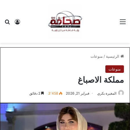
القائمة
بح
تسجيل ا
الرئيسية
/
منوعات
منوعات
مملكة الاصباغ
المغيرة بكري
فبراير 21, 2026
3٬458
2 دقائق