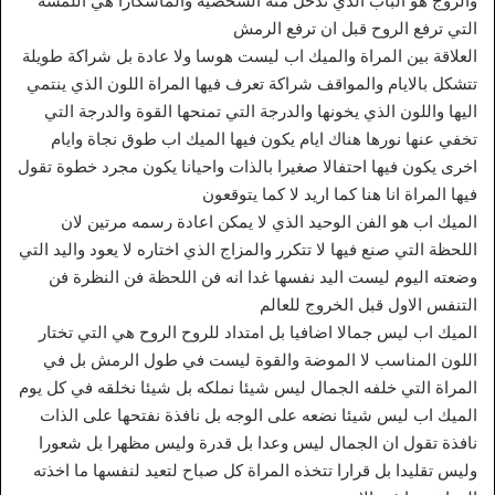
والروج هو الباب الذي تدخل منه الشخصية والماسكارا هي اللمسة
التي ترفع الروح قبل ان ترفع الرمش
العلاقة بين المراة والميك اب ليست هوسا ولا عادة بل شراكة طويلة
تتشكل بالايام والمواقف شراكة تعرف فيها المراة اللون الذي ينتمي
اليها واللون الذي يخونها والدرجة التي تمنحها القوة والدرجة التي
تخفي عنها نورها هناك ايام يكون فيها الميك اب طوق نجاة وايام
اخرى يكون فيها احتفالا صغيرا بالذات واحيانا يكون مجرد خطوة تقول
فيها المراة انا هنا كما اريد لا كما يتوقعون
الميك اب هو الفن الوحيد الذي لا يمكن اعادة رسمه مرتين لان
اللحظة التي صنع فيها لا تتكرر والمزاج الذي اختاره لا يعود واليد التي
وضعته اليوم ليست اليد نفسها غدا انه فن اللحظة فن النظرة فن
التنفس الاول قبل الخروج للعالم
الميك اب ليس جمالا اضافيا بل امتداد للروح الروح هي التي تختار
اللون المناسب لا الموضة والقوة ليست في طول الرمش بل في
المراة التي خلفه الجمال ليس شيئا نملكه بل شيئا نخلقه في كل يوم
الميك اب ليس شيئا نضعه على الوجه بل نافذة نفتحها على الذات
نافذة تقول ان الجمال ليس وعدا بل قدرة وليس مظهرا بل شعورا
وليس تقليدا بل قرارا تتخذه المراة كل صباح لتعيد لنفسها ما اخذته