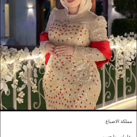
مملكة الاصباغ
بقلم/مرينا حسن