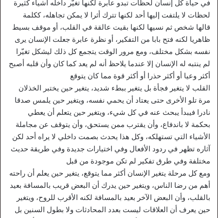
في حياة كل إنسان لحظات تبدو عابرة لكنها تغيّر داخله أشياء كثيرة
لحظات لا يلتفت إليها أحد لكنها تترك أثرا لا يمكن تجاهله، ككلمة
قالها شخص ثم نسيها لكنها بقيت عالقة في القلب، أو موقف بسيط
ظاهريا لكنه فتح بابا من التفكير، أو نظرة عابرة جعلت الإنسان يرى
نفسه بشكل مختلف، ومع مرور الوقت يتجمع كل ذلك ليشكل تغيّرا
لم ينتبه له الإنسان إلا عندما يلاحظ أنه لم يعد كما كان وأن قلبه أصبح
أكثر وعيا أو أكثر حذرا أو أكثر قوة مما كان يتوقع
القلب لا يتغير فجأة بل يتغير ببطء شديد، يتغير حين يختبر الخذلان
مرة تلو الأخرى حتى يعتاد أن يحمي نفسه، ويتغير حين يلمس صدقا
نادرا فيبدأ يبحث عنه في كل شيء، ويتغير حين يتعلم أن يعطي
بحكمة لا باندفاع، وأن يقترب ممن يستحق، وأن يتوقف عن مجاملة
الأشياء التي تستهلكه، وكل هذا يحدث بصمت داخلي لا يراه أحد لكن
آثاره تظهر في ردود الأفعال وفي اختيارات جديدة وفي طريقة حديث
مختلفة وفي طرق تفكير لم تكن موجودة من قبل
ومع كل مرحلة يتغير الإنسان أكثر مما يتوقع، يتغير حين يعلم أن راحته
أهم من رضا الناس، ويتغير حين يدرك أن البعض قريب بالمسافة بعيد
بالقلب، وأن البعض الآخر بعيد بالمسافة لكنه الأقرب للروح، ويتغير
حين يعرف أن العلاقات ليست بعدد المحادثات ولا بطول السنين بل