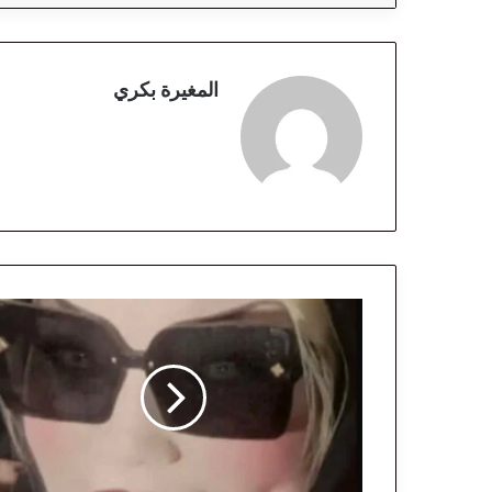
المغيرة بكري
ح
ي
ن
ي
ص
ب
ح
ا