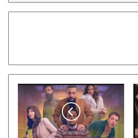
م
ح
م
د
د
ي
ا
ب