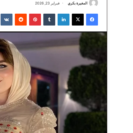
المغيرة بكري
فبراير 23, 2026
فيسبوك
‫X
لينكدإن
‏Tumblr
بينتيريست
‏Reddit
‏te