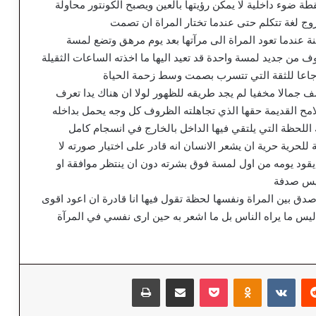
قطة ضوء داخلية لا يمكن رؤيتها بالعين ويصبح الكونتور محاولة
روج لغة تتكلم حتى عندما تختار المراة ان تصمت
نة عندما تعود المراة الى مرآتها بعد يوم مرهق وتضع لمسة
 من جديد لمسة واحدة قد تعيد اليها ما اخذته الساعات الثقيلة
رجاعا للثقة التي تتسرب بصمت وسط زحمة الحياة
ف جمالا مخفيا لم يجد طريقه للظهور لولا ان هناك يدا تعرف
امح القديمة حقها الذي تجاهلته الظروف كل وجه يحمل بداخله
 اللحظة التي يلتقي فيها الداخل بالخارج في انسجام كامل
لحرية حرية ان يشعر الانسان انه قادر على اختيار صورته لا
يقود يومه من اول لمسة فوق بشرته دون ان ينتظر موافقة او
ليس صدفة
 بين المراة ونفسها لحظة تقول فيها انا قادرة ان اعود اقوى
 ليس ما يراه الناس بل ما اشعر به حين ارى نفسي في المرآة
‏Reddit
‏VKontakte
Odnoklassniki
‫Pocket
مشاركة عبر البريد
طباعة