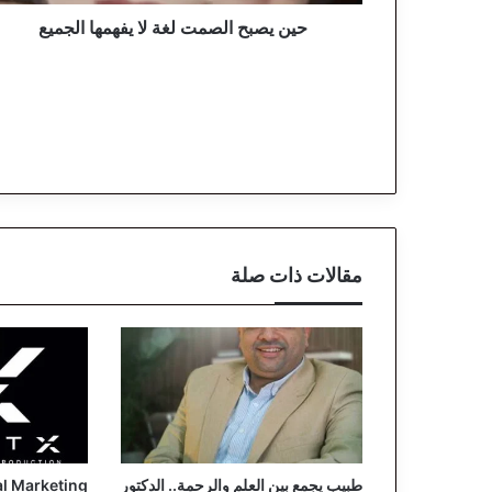
ل
ص
حين يصبح الصمت لغة لا يفهمها الجميع
م
ت
ل
غ
ة
ل
ا
ي
ف
ه
مقالات ذات صلة
م
ه
ا
ا
ل
ج
م
ي
ع
طبيب يجمع بين العلم والرحمة.. الدكتور
al Marketing