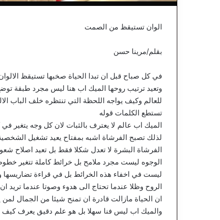
الوان تستيقظ من الصمت
بقلم/مرينا حسن
في كل صباح قبل ان تبدا الحياة صخبها تستيقظ الالوان
وتعيد ترتيب روحها الميك اب هنا ليس مجرد طبقة توضع 
للعالم وكيف يواجه اللحظة التي تنتظره خلف الباب الالو
تستطع الكلمات قوله
الميك اب عالم لا يعترف بالثبات لان كل وجه يتغير في
لذلك تصبح الفرشاة اشبه بمفتاح يعيد تشغيل الشخصية و
الفرشاة البشرة لا تعدل شكلا فقط بل تعيد اصلاح شعور
الوجوه ليست مجرد ملامح بل خرائط كاملة تتغير خطوط
ليست في اخفاء هذه الخرائط بل في قراءة تضاريسها و
الروح وظلا عندما تحتاج الى هدوء وصوتا عندما تريد ا
ان الحياة مازالت قادرة ان تمنح شيئا من الجمال لمن 
والميك اب ليس فنا سهلا بل هو علم دقيق يعرف كيف 