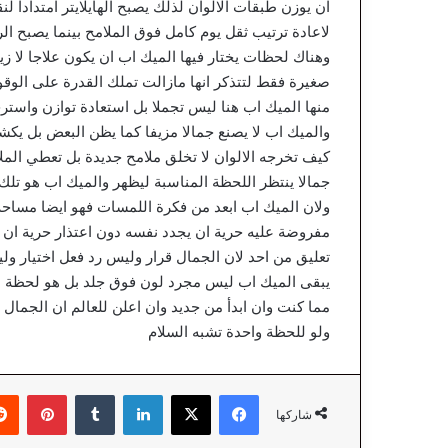
ان يوزن طبقات الالوان لذلك يصبح الهايلايتر امتدادا لن
لاعادة ترتيب ثقل يوم كامل فوق الملامح بينما يصبح ال
وهناك لحظات يختار فيها الميك اب ان يكون علاجا لا زي
صغيرة فقط لتتذكر انها مازالت تملك القدرة على الوقوف
منها الميك اب هنا ليس تجملا بل استعادة توازن واست
والميك اب لا يصنع جمالا مزيفا كما يظن البعض بل يكش
كيف تخرجه الالوان لا تخلق ملامح جديدة بل تعطي المل
جمالا ينتظر اللحظة المناسبة ليظهر والميك اب هو تلك
ولان الميك اب ابعد من فكرة اللمسات فهو ايضا مساحة ل
مفروضة عليه حرية ان يجدد نفسه دون اعتذار حرية ان 
تعليق من احد لان الجمال قرار وليس رد فعل اختيار و
يبقى الميك اب ليس مجرد لون فوق جلد بل هو لحظة صدق
مما كنت وان ابدأ من جديد وان اعلن للعالم ان الجمال
ولو للحظة واحدة تشبه السلام
فيسبوك
‫X
لينكدإن
‏Tumblr
بينتيريست
شاركها