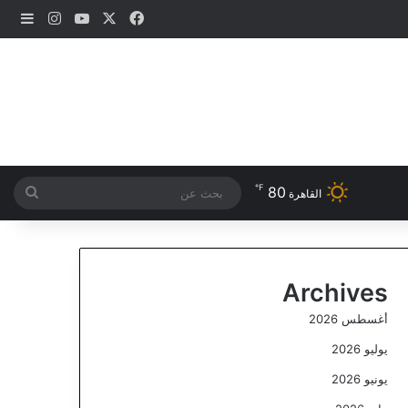
‫X
فيسبوك
‫YouTube
انستقرام
إضاف
℉
80
بحث
القاهرة
عن
Archives
أغسطس 2026
يوليو 2026
يونيو 2026