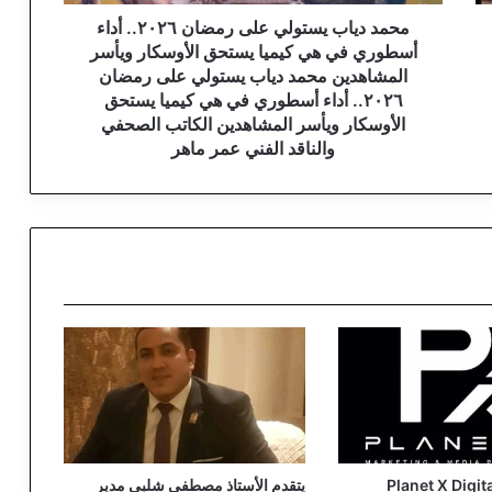
ي
س
محمد دياب يستولي على رمضان ٢٠٢٦.. أداء
ت
أسطوري في هي كيميا يستحق الأوسكار ويأسر
و
المشاهدين محمد دياب يستولي على رمضان
ل
٢٠٢٦.. أداء أسطوري في هي كيميا يستحق
ي
الأوسكار ويأسر المشاهدين الكاتب الصحفي
ع
والناقد الفني عمر ماهر
ل
ى
ر
م
ض
ا
ن
٢
٠
٢
٦
.
.
أ
Planet X Digit
يتقدم الأستاذ مصطفى شلبي مدير
د