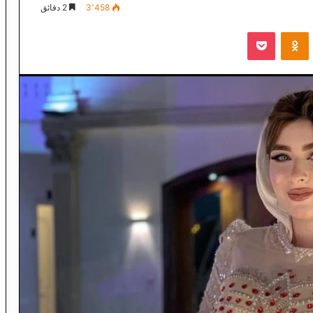
3٬458
2 دقائق
VKontak
Odnoklassniki
‫Pocket