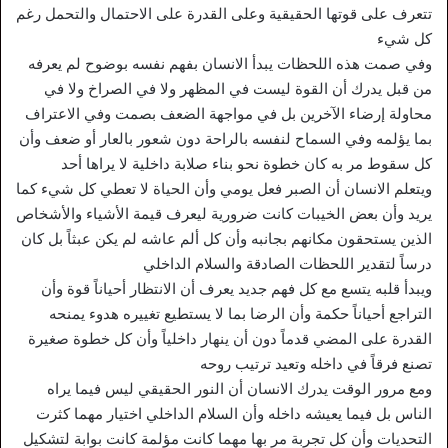
تتعرف على قوتها الحقيقية وعلى القدرة على الاحتمال والتحمل رغم
كل شيء
وفي صمت هذه اللحظات يبدأ الانسان بفهم نفسه بوضوح لم يعرفه
من قبل يدرك أن القوة ليست في المظهر ولا في الصراخ ولا في
محاولة إرضاء الآخرين بل في مواجهة الضعف بصمت وفي الاعتراف
بما يؤلمه وفي السماح لنفسه بالراحة دون شعور بالعار أو ضعف وأن
كل سقوط مر به كان خطوة نحو بناء صلابة داخلية لا يراها أحد
ويتعلم الانسان أن الصبر فعل يومي وأن الحياة لا تعطي كل شيء كما
يريد وأن بعض الخيبات كانت ضرورية ليعرف قيمة الأشياء والأشخاص
الذين يستحقون مكانهم بجانبه وأن كل ألم عاشه لم يكن عبثاً بل كان
درساً لتقدير اللحظات الصادقة والسلام الداخلي
ويبدأ قلبه يتسع مع كل فهم جديد يعرف أن الانتظار أحياناً قوة وأن
التراجع أحياناً حكمة وأن الرضا بما لا يستطيع تغييره هدوء يمنحه
القدرة على المضي قدماً دون أن ينهار داخلياً وأن كل خطوة صغيرة
تصنع فرقاً في داخله وتعيد ترتيب روحه
ومع مرور الوقت يدرك الانسان أن النور الحقيقي ليس فيما يراه
الناس بل فيما يعيشه داخله وأن السلام الداخلي اختيار مهما كثرت
التحديات وأن كل تجربة مر بها مهما كانت مؤلمة كانت بوابة لتشكيل