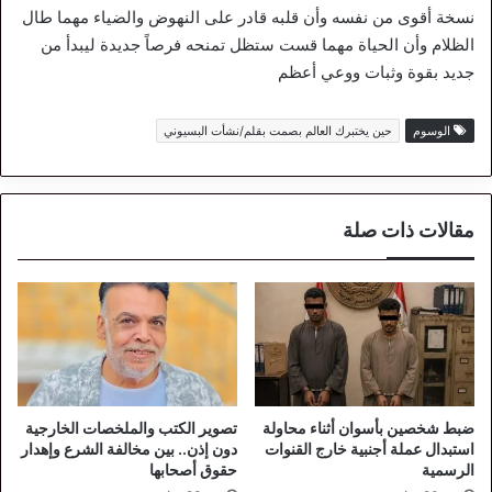
نسخة أقوى من نفسه وأن قلبه قادر على النهوض والضياء مهما طال
الظلام وأن الحياة مهما قست ستظل تمنحه فرصاً جديدة ليبدأ من
جديد بقوة وثبات ووعي أعظم
الوسوم
حين يختبرك العالم بصمت بقلم/نشأت البسيوني
مقالات ذات صلة
ضبط شخصين بأسوان أثناء محاولة
تصوير الكتب والملخصات الخارجية
استبدال عملة أجنبية خارج القنوات
دون إذن.. بين مخالفة الشرع وإهدار
الرسمية
حقوق أصحابها