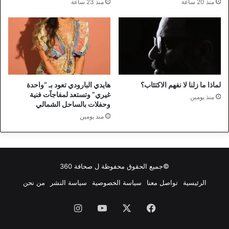
منذ 20 ساعة
منذ 23 ساعة
لماذا ما زلنا لا نفهم الاكتئاب؟
هايدي البارودي تعود بـ “واحدة
غيري” وتستعد لمفاجآت فنية
منذ يومين
وحفلات بالساحل الشمالي
منذ يومين
©جميع الحقوق محفوظة ل
صحافة 360
الرئيسية
تواصل معنا
سياسة الخصوصية
سياسة النشر
من نحن
فيسبوك
‫X
‫YouTube
انستقرام