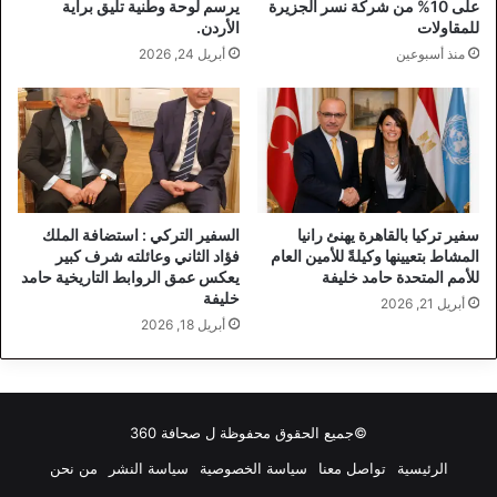
على 10% من شركة نسر الجزيرة
يرسم لوحة وطنية تليق براية
للمقاولات
الأردن.
منذ أسبوعين
أبريل 24, 2026
سفير تركيا بالقاهرة يهنئ رانيا
السفير التركي : استضافة الملك
المشاط بتعيينها وكيلةً للأمين العام
فؤاد الثاني وعائلته شرف كبير
للأمم المتحدة حامد خليفة
يعكس عمق الروابط التاريخية حامد
خليفة
أبريل 21, 2026
أبريل 18, 2026
©جميع الحقوق محفوظة ل
صحافة 360
الرئيسية
تواصل معنا
سياسة الخصوصية
سياسة النشر
من نحن