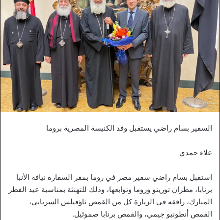
السفير بسام راضي يستقبل وفد الكنيسة المصرية بروما
علاء حمدي
استقبل بسام راضي سفير مصر في روما بمقر السفارة نيافة الأنبا
برنابا، مطران تورينو وروما وتوابعها، وذلك للتهنئة بمناسبة عيد الفطر
المبارك، رافقه في الزيارة كل من القمص ثاؤفيلس السرياني،
القمص أنطونيو جيمي، والقمص برنابا صموئيل.