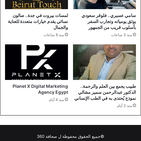
سامي عسيري.. فلوقر سعودي
لمسات بيروت في جدة.. صالون
يوثق يومياته وتجارب السفر
نسائي يقدم خيارات متعددة للعناية
بأسلوب قريب من الجمهور
والجمال
منذ 3 ساعات
منذ 8 ساعات
طبيب يجمع بين العلم والرحمة..
Planet X Digital Marketing
الدكتور عبدالرحمن سمير مشالي
Agency Egypt
نموذج يُحتذى به في الطب الإنساني
منذ 4 أيام
منذ 3 أيام
©جميع الحقوق محفوظة ل
صحافة 360