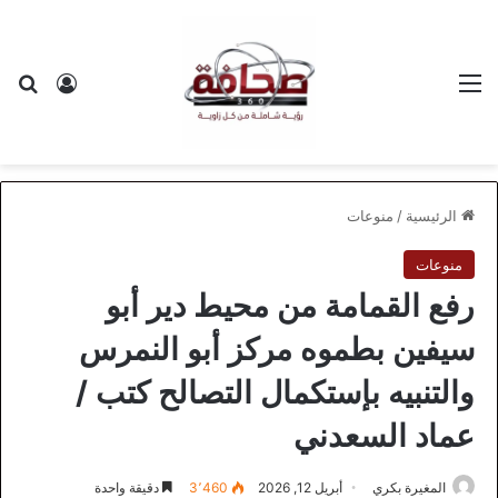
القائمة
بح
تسجيل ا
الرئيسية
/
منوعات
منوعات
رفع القمامة من محيط دير أبو
سيفين بطموه مركز أبو النمرس
والتنبيه بإستكمال التصالح كتب /
عماد السعدني
المغيرة بكري
أبريل 12, 2026
3٬460
دقيقة واحدة