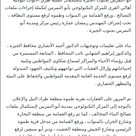
أهالي القرى للمركز التكنولوجي بأبو النمرس لتكملة إجراءات ملفات
التصالح ، ورفع القمامة من المنوات وطموه لرفع مستوى النظافة ،
تحت إشراف المهندس رمضان عمارة رئيس مركز ومدينة أبو
النمرس بجنوب الجيزة .
بناء على تعليمات وتوجيهات الدكتور أحمد الأنصاري محافظ الجيزة ،
والدكتور إبراهيم الشهابي نائب المحافظ ، المتابعة المستمرة من
قِبل رؤساء الأحياء والمراكز لسماع شكاوى المواطنين وتلبية
إحتياجاتهم وإزلال العقبات التي تواجههم وتكثيف الجهود المبذولة
لرفع مستوى الخدمة العامة المقدمة للمواطنين والحفاظ على البيئة
والمظهر الحضاري .
تم المرور على العقارات بقرية طموه منطقة طراد النيل والإعلان
بالتوجه إلى المركز التكنولوجي بمدينة أبو النمرس لإستكمال ملفات
تصالح البناء المخالف ، كما تم رفع القمامة من منطقة البحارة
وشارع الخزان بالمنوات ، ورفع القمامة من مدخل قرية طموه
الرئيسي وشارع الجيش ومنطقة الخشت ، ودير أبو سيفين لرفع