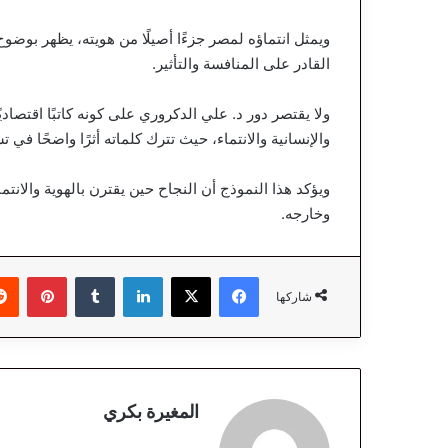
ويمثل انتماؤه لمصر جزءًا أصيلًا من هويته، يظهر بو
القادر على المنافسة والتأثير.
ولا يقتصر دور د. علي الدكروري على كونه كاتبًا اقتصادي
والإنسانية والانتماء، حيث تترك كلماته أثرًا واضحًا ف
ويؤكد هذا النموذج أن النجاح حين يقترن بالهوية والان
وخارجه.
فيسبوك
‫X
لينكدإن
‏Tumblr
بينتيريست
شاركها
المغيرة بكري