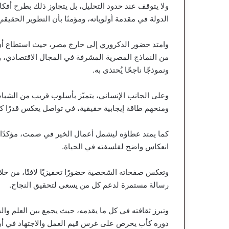
ولا يتوقف عند حدود التحليل، بل يتجاوز ذلك بطرح أفكار
الدولة في مقدمة أولوياته، ومؤمنًا بأن التطوير الحقيقي
وامتد حضور الدكروري إلى خارج مصر، حيث استطاع أن 
من النماذج المصرية المشرفة في المجال الاقتصادي، و
ونموذجًا ناجحًا يُحتذى به.
وعلى الجانب الإنساني، يتميّز بأسلوب قريب من الشبا
ومنحهم طاقة إيجابية حقيقية، في تواصل يعكس قدرًا كبير
كما يمتد عطاؤه ليشمل أعمال الخير في صمت، مؤكدًا أن 
انعكاس واضح لفلسفته في الحياة.
وتعكس صفحاته الشخصية حضورًا تحفيزيًا لافتًا، من خلا
رسالة مستمرة لدعم كل من يسعى لتحقيق النجاح.
وتبرز ثقافته في كل ما يقدمه، حيث يجمع بين العلم والخ
دوره كأب يحرص على غرس قيم العمل والاجتهاد في أبن