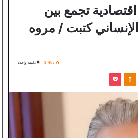
اقتصادية تجمع بين
الإنساني كتبت / مروه
3٬462
دقيقة واحدة
VKontak
Odnoklassniki
‫Pocket