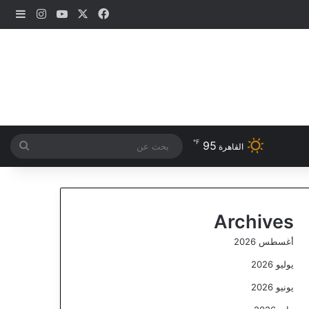
‫X
فيسبوك
‫YouTube
انستقرام
إضاف
℉
95
بحث
القاهرة
عن
Archives
أغسطس 2026
يوليو 2026
يونيو 2026