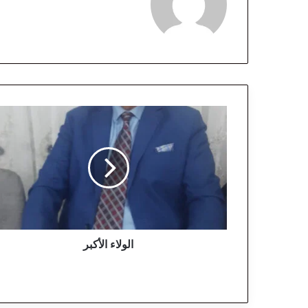
ا
ل
و
ل
ا
ء
ا
ل
أ
ك
الولاء الأكبر
ب
ر