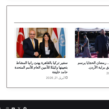
و
ن
ل
ا
ي
ن
–
د
ك
ت
و
ر
. رمضان الحجايا يرسم
سفير تركيا بالقاهرة يهنئ رانيا المشاط
ع
ق براية الأردن.
بتعيينها وكيلةً للأمين العام للأمم المتحدة
م
حامد خليفة
ا
أبريل 21, 2026
د
ي
و
س
ف
ي
‫X
فيسبوك
‫YouTube
انست
ا