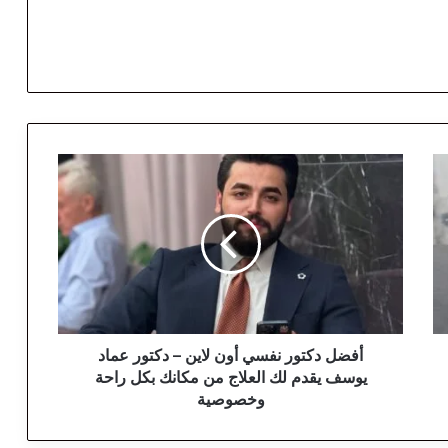
أ
ف
ض
ل
د
ك
ت
و
ر
ن
أفضل دكتور نفسي أون لاين – دكتور عماد
ف
يوسف يقدم لك العلاج من مكانك بكل راحة
س
وخصوصية
ي
أ