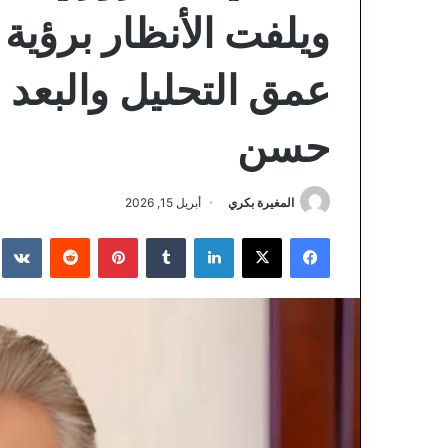
ويلفت الأنظار برؤية 
عمق التحليل والبعد 
حسن
المغيرة بكري
أبريل 15, 2026
فيسبوك
‫X
لينكدإن
‏Tumblr
بينتيريست
‏Reddit
‏te