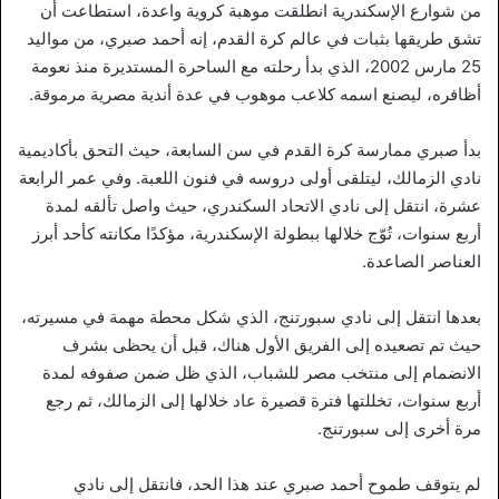
من شوارع الإسكندرية انطلقت موهبة كروية واعدة، استطاعت أن
تشق طريقها بثبات في عالم كرة القدم، إنه أحمد صبري، من مواليد
25 مارس 2002، الذي بدأ رحلته مع الساحرة المستديرة منذ نعومة
أظافره، ليصنع اسمه كلاعب موهوب في عدة أندية مصرية مرموقة.
بدأ صبري ممارسة كرة القدم في سن السابعة، حيث التحق بأكاديمية
نادي الزمالك، ليتلقى أولى دروسه في فنون اللعبة. وفي عمر الرابعة
عشرة، انتقل إلى نادي الاتحاد السكندري، حيث واصل تألقه لمدة
أربع سنوات، تُوّج خلالها ببطولة الإسكندرية، مؤكدًا مكانته كأحد أبرز
العناصر الصاعدة.
بعدها انتقل إلى نادي سبورتنج، الذي شكل محطة مهمة في مسيرته،
حيث تم تصعيده إلى الفريق الأول هناك، قبل أن يحظى بشرف
الانضمام إلى منتخب مصر للشباب، الذي ظل ضمن صفوفه لمدة
أربع سنوات، تخللتها فترة قصيرة عاد خلالها إلى الزمالك، ثم رجع
مرة أخرى إلى سبورتنج.
لم يتوقف طموح أحمد صبري عند هذا الحد، فانتقل إلى نادي