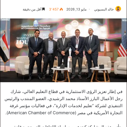
خالد البسيوني
مايو 13, 2026
3٬457
أقل من دقيقة
في إطار تعزيز الرؤى الاستثمارية في قطاع التعليم العالي، شارك
رجل الأعمال البارز الأستاذ محمد الرشيدي، العضو المنتدب والرئيس
التنفيذي لشركة “تعليم لخدمات الإدارة”، في فعاليات مؤتمر غرفة
التجارة الأمريكية في مصر (American Chamber of Commerce).
وتأتي هذه المشاركة كجزء من سلسلة اللقاءات التي تجمع قادة