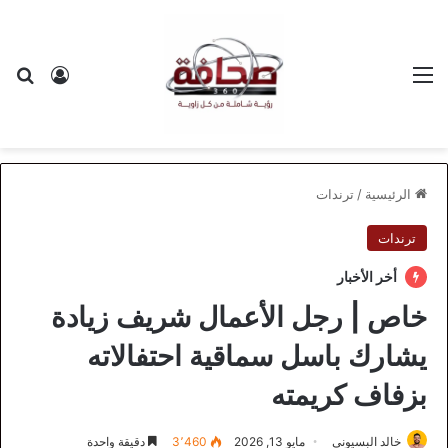
القائمة
بح
تسجيل ا
الرئيسية
/
ترندات
ترندات
أخر الأخبار
خاص | رجل الأعمال شريف زيادة
يشارك باسل سماقية احتفالاته
بزفاف كريمته
خالد البسيوني
مايو 13, 2026
3٬460
دقيقة واحدة