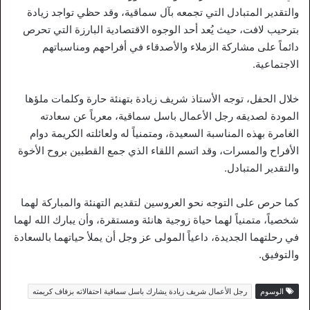
والتقدير المتبادل التي تجمعه بآل سماقية، وقد حظي تواجد زيادة
بترحيب لافت، حيث يُعد أحد الوجوه الاقتصادية البارزة التي تحرص
دائماً على مشاركة الزملاء والأصدقاء في أفراحهم ومناسباتهم
الاجتماعية.
خلال الحفل، توجه الأستاذ شريف زيادة بتهنئة حارة وكلمات ملؤها
المودة لصديقه رجل الأعمال باسل سماقية، معرباً عن سعادته
الغامرة بهذه المناسبة السعيدة، ومتمنياً له ولعائلته الكريمة دوام
الأفراح والمسرات، وقد اتسم اللقاء الذي جمع القطبين بروح الأخوة
والتقدير المتبادل.
كما حرص على التوجه نحو العروسين لتقديم التهنئة والمباركة لهما
شخصياً، متمنياً لهما حياة زوجية هانئة ومستقرة، وأن يبارك الله لهما
في رحلتهما الجديدة، داعياً المولى عز وجل أن يملأ حياتهما بالسعادة
والتوفيق.
الوسوم
رجل الأعمال شريف زيادة يشارك باسل سماقية احتفالاته بزفاف كريمته