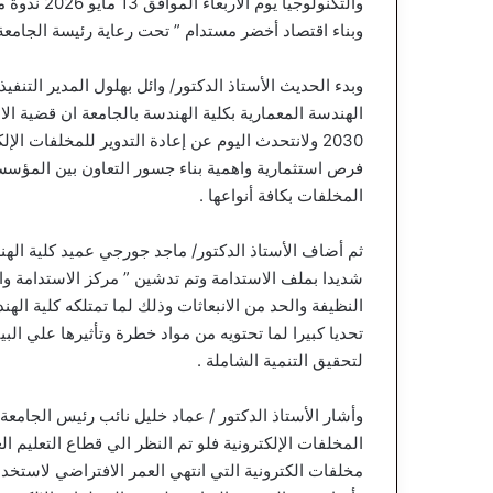
والتكنولوجي
وبناء اقتصاد أخضر مستدام ” تحت رعاية رئيسة الجامعة 
وبدء الحديث الأستاذ الدكتور/ وائل بهلول المدير التن
الهندسة المعمارية بكلية الهندسة بالجامعة ان قضية ا
2030 ولانتحدث اليوم عن إعادة التدوير للمخلفات ا
فرص استثمارية واهمية بناء جسور التعاون بين المؤسس
المخلفات بكافة أنواعها .
ثم أضاف الأستاذ الدكتور/ ماجد جورجي عميد كلية الهند
شديدا بملف الاستدامة وتم تدشين ” مركز الاستدامة و
النظيفة والحد من الانبعاثات وذلك لما تمتلكه كلية ال
تحديا كبيرا لما تحتويه من مواد خطرة وتأثيرها علي الب
لتحقيق التنمية الشاملة .
وأشار الأستاذ الدكتور / عماد خليل نائب رئيس الجامع
المخلفات الإلكترونية فلو تم النظر الي قطاع التعليم ا
مخلفات الكترونية التي انتهي العمر الافتراضي لاستخد