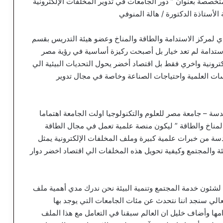
ا يوم الأربعاء الموافق 13 مايو 2026 ندوة متخصصة بعنوان ” دور الجامعات في تدوير المخلفات الإلكترونية
الأستاذة الدكتورة / هالة المنوفي
فيذي لمركز الاستدامة والطاقة والمناخ وعضو هيئة التدريس بقسم
لاستدامة لم تعد خيار بل أصبحت ركيزة أساسية في رؤية مصر
لإلكترونية واخري فقط بل اقتصاد أخضر يحول التحديات البيئية الي
ات العلمية واحتياجات الصناعة وخاصة في مجال تدوير
سة – جامعة مصر للعلوم والتكنولوجيا اولت الجامعة اهتماما
المناخ والطاقة ” ليكون منصة علمية تعمل في مجال الطاقة
هندسة من خبرات علمية كبيرة وملف المخلفات الإلكترونية يمثل
يئة والمجتمع وكيفية تحويل هذه المخلفات الي اقتصاد اخضر دوار
ة لشئون خدمة المجتمع وتنمية البيئة نحن ندرك مدي أهمية ملف
لعالي سنجد اننا نتحدث عن مئات الجامعات التي يوجد بها
امها وأضاف خليل ان العالم سبقنا في التعامل مع هذا الملف