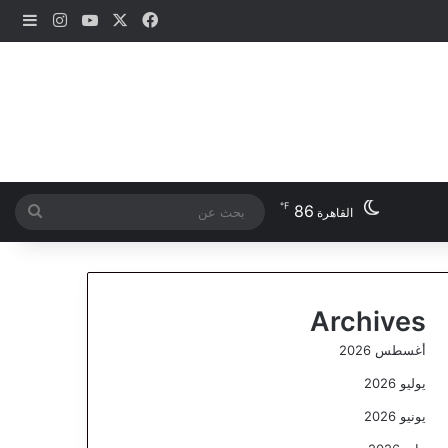
‫X
فيسبوك
‫YouTube
انستقرام
إضاف
℉
86
بحث
القاهرة
عن
Archives
أغسطس 2026
يوليو 2026
يونيو 2026