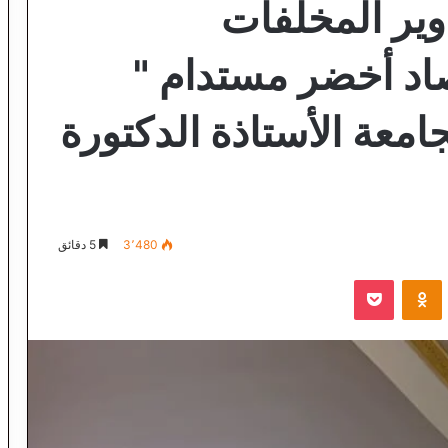
وير المخلفات
تصاد أخضر مستدام "
امعة الأستاذة الدكتورة
3٬480
5 دقائق
VKontak
Odnoklassniki
‫Pocket