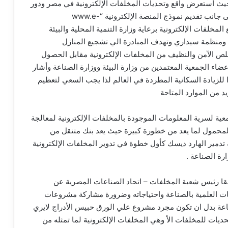
 حيث أستعرض واقع وتحديات المخلفات الإلكترونية في مصر ودور
المجتمع المدني والقطاع الخاص في دعم الاستدامة إلى جانب تقديم نموذج المنصة الإلكترونية “www.e-
جميع المخلفات الإلكترونية برعاية وزارة التنمية المحلية والبيئة
ة ومنظمة سيداري وتهدف المبادرة الي تشجيع المنازل
خلص الآمن والنظيف من المخلفات الإلكترونية مقابل الحصول
اء الجمعية المعتمدين من وزارة البيئة ووزارة الصناعة وأشار
ندرة النسبية للموارد المتاحة 2030 م نظرا للزيادة السكانية المطردة في العالم لذا يجب السعي لتعظيم
د من الموارد المتاحة
عية لسرية المعلومات الموجودة بالمخلفات الإلكترونية لمعالجة
المحمول لما يعد من خطورة كبيرة حيث يعد بنك متنقل من
تدمير الهارد ديسك كأول خطوة في تدوير المخلفات الإلكترونية
رة الصناعة .
لسقا رئيس شعبة المخلفات – اتحاد الصناعات المصرية عن
ات العلمية بالصناعة واحتياجاته وضرورة مشاركة مشروعات
عة بدل ان تكون مجرد مشروع علي الورق حبيس الأدراج لايري
يات للمخلفات الأ وهي المخلفات الإلكترونية لما تمثله من