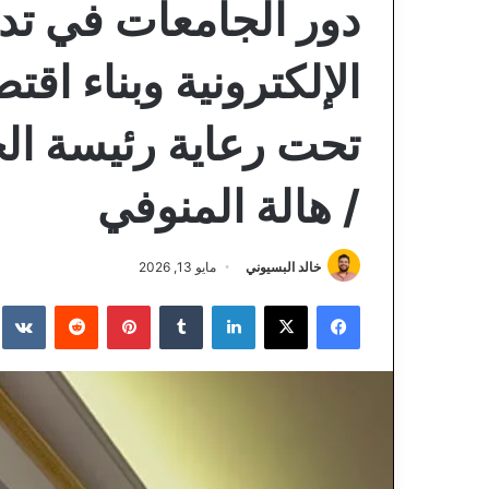
دور الجامعات في تد
الإلكترونية وبناء اق
تحت رعاية رئيسة الج
/ هالة المنوفي
خالد البسيوني
مايو 13, 2026
فيسبوك
‫X
لينكدإن
‏Tumblr
بينتيريست
‏Reddit
‏te