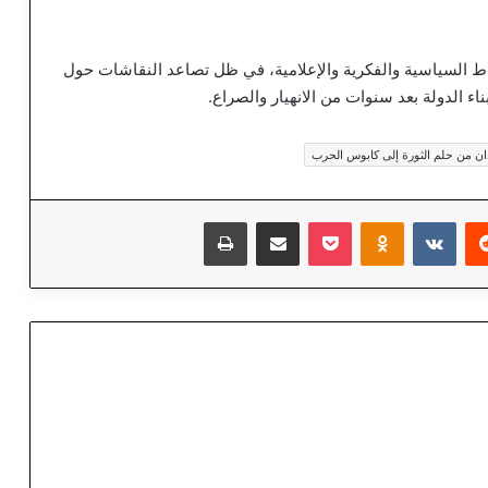
وساط السياسية والفكرية والإعلامية، في ظل تصاعد النقاشات حول
ء الدولة بعد سنوات من الانهيار والصراع.
ودان من حلم الثورة إلى كابوس الحرب
‏Reddit
‏VKontakte
Odnoklassniki
‫Pocket
مشاركة عبر البريد
طباعة