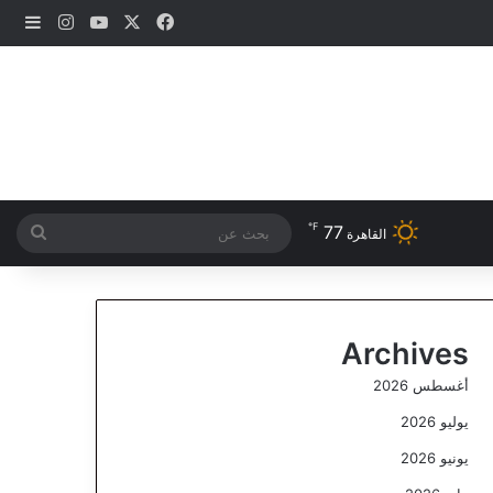
‫X
فيسبوك
‫YouTube
انستقرام
إضاف
℉
77
بحث
القاهرة
عن
Archives
أغسطس 2026
يوليو 2026
يونيو 2026