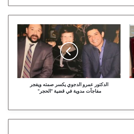
ا
ل
د
ك
ت
و
ر
ع
م
ر
الدكتور عمرو الدجوي يكسر صمته ويفجر
و
مفاجآت مدوية في قضية "الحجر"
ا
ل
د
ج
و
ي
ي