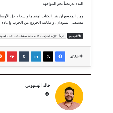
البلاد تدريجياً نحو المواجهة.
ومن المتوقع أن يثير الكتاب اهتماماً واسعاً داخل الأ
مستقبل السودان، وإمكانية الخروج من الحرب وإعادة بنا
الوسوم
قريباً.. “وَرَثة الخراب”.. كتاب جديد يكشف كيف انتقل الس
فيسبوك
‫X
لينكدإن
‏Tumblr
بينتيريست
شاركها
خالد البسيوني
في
سب
وك