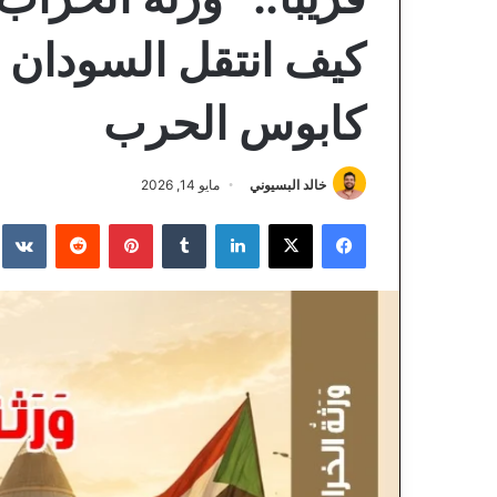
كيف انتقل السودان م
كابوس الحرب
خالد البسيوني
مايو 14, 2026
فيسبوك
‫X
لينكدإن
‏Tumblr
بينتيريست
‏Reddit
‏te