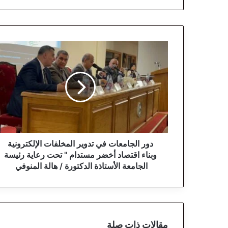
د
و
ر
ا
ل
ج
ا
م
ع
ا
دور الجامعات في تدوير المخلفات الإلكترونية
ت
وبناء اقتصاد أخضر مستدام " تحت رعاية رئيسة
ف
الجامعة الأستاذة الدكتورة / هالة المنوفي
ي
ت
د
و
ي
مقالات ذات صلة
ر