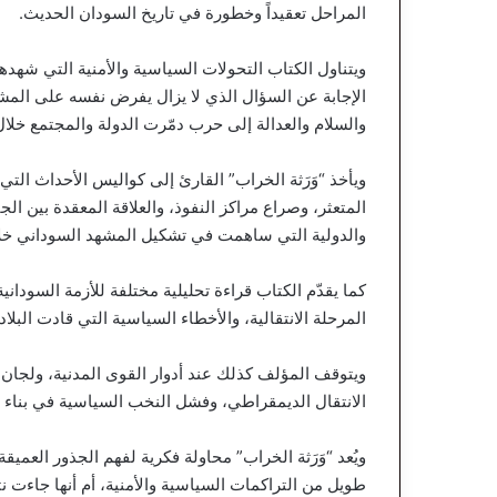
المراحل تعقيداً وخطورة في تاريخ السودان الحديث.
الإجابة عن السؤال الذي لا يزال يفرض نفسه على الم
والسلام والعدالة إلى حرب دمّرت الدولة والمجتمع خلا
ويأخذ “وَرَثة الخراب” القارئ إلى كواليس الأحداث التي
المتعثر، وصراع مراكز النفوذ، والعلاقة المعقدة بين ال
والدولية التي ساهمت في تشكيل المشهد السوداني خلا
كما يقدّم الكتاب قراءة تحليلية مختلفة للأزمة السودان
المرحلة الانتقالية، والأخطاء السياسية التي قادت البلاد
ويتوقف المؤلف كذلك عند أدوار القوى المدنية، ولجان 
الانتقال الديمقراطي، وفشل النخب السياسية في بنا
ويُعد “وَرَثة الخراب” محاولة فكرية لفهم الجذور العميق
طويل من التراكمات السياسية والأمنية، أم أنها جاءت