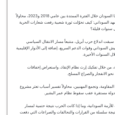
ويتناول الكتاب التحولات السياسية والأمنية التي شهدها السودان خلال الفترة الممتدة بين عامي 2018 و2023، محاولاً
شهد السوداني: كيف تحوّلت ثورة شعبية رفعت شعارات الحرية
ل سنوات قليلة؟
 سبقت اندلاع حرب أبريل، متتبعاً مسار الانتقال السياسي
جيش السوداني وقوات الدعم السريع، إضافة إلى الأدوار الإقليمية
ل السنوات الأخيرة.
ية، من خلال تفكيك إرث نظام الإنقاذ، واستعراض إخفاقات
 نحو الانفجار والصراع المسلح.
المقاومة، وتجمع المهنيين، محاولاً تفسير أسباب تعثر مشروع
ء دولة مستقرة عقب سقوط نظام عمر البشير.
ة للأزمة السودانية، وما إذا كانت الحرب نتيجة حتمية لمسار
 نتيجة سلسلة من القرارات والتحالفات والصراعات التي دفعت