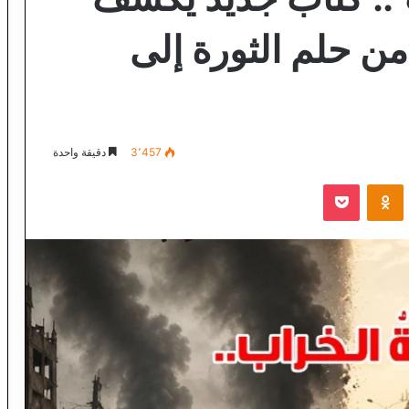
ن حلم الثورة إلى
3٬457
دقيقة واحدة
VKontak
Odnoklassniki
‫Pocket