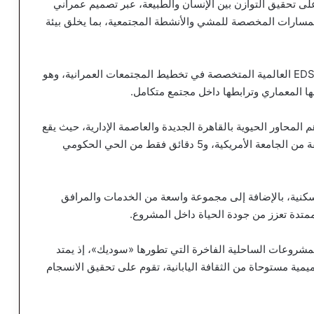
على تحقيق التوازن بين الإنسان والطبيعة، عبر تصميم عمراني
لمسارات المخصصة للمشي والأنشطة المجتمعية، بما يخلق بيئة
كما تعاونت «سوديك» في تطوير المشروع مع شركة EDSA العالمية المتخصصة في تخطيط المجتمعات العمرانية، وهو
ها المعماري وترابطها داخل مجتمع متكامل.
رب من أهم المحاور الحيوية بالقاهرة الجديدة والعاصمة الإدارية، حيث يقع
على بعد 30 دقيقة من مطار القاهرة الدولي، و20 دقيقة من الجامعة الأمريكية، و5 دقائق فقط من الحي الحكومي
أن يضم المشروع أكثر من 4500 وحدة سكنية، بالإضافة إلى مجموعة واسعة من الخدمات والمرافق
ممتدة تعزز من جودة الحياة داخل المشروع.
شروعات الساحلية الفاخرة التي تطورها «سوديك»، إذ يمتد
 على فلسفة تصميمية مستوحاة من الثقافة اليابانية، تقوم على تحقيق الانسجام