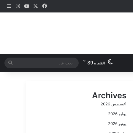
‫X
فيسبوك
‫YouTube
انستقرام
إضاف
℉
89
بحث
القاهرة
عن
Archives
أغسطس 2026
يوليو 2026
يونيو 2026