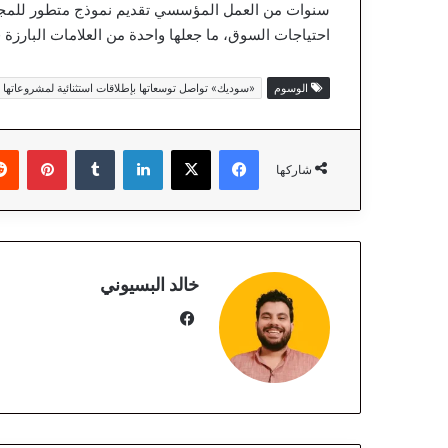
سنوات من العمل المؤسسي تقديم نموذج متطور للمجتمعا
احتياجات السوق، ما جعلها واحدة من العلامات البارزة 
الوسوم
«سوديك» تواصل توسعاتها بإطلاقات استثنائية لمشروعاته
فيسبوك
‫X
لينكدإن
‏Tumblr
بينتيريست
شاركها
خالد البسيوني
في
سب
وك