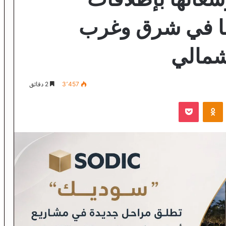
تها في شرق وغرب
شمالي
3٬457
2 دقائق
VKontak
Odnoklassniki
‫Pocket