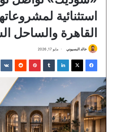
استثنائية لمشروعا
القاهرة والساحل ال
خالد البسيوني
مايو 17, 2026
فيسبوك
‫X
لينكدإن
‏Tumblr
بينتيريست
‏Reddit
‏te