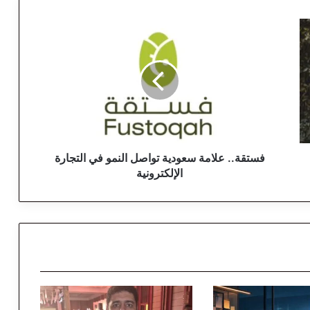
ف
س
ت
ق
ة
.
.
ع
ل
ا
فستقة.. علامة سعودية تواصل النمو في التجارة
م
الإلكترونية
ة
س
ع
و
د
ي
ة
ت
و