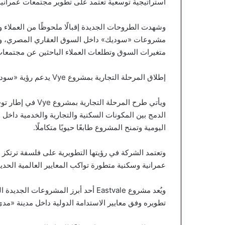
استراتيجية توسعية تعتمد على تطوير مجتمعات عمرانية م
وشهدت الطروحات الجديدة إقبالًا ملحوظًا من العملاء 
مشروعات «سوديك» داخل السوق العقاري المصري، وقد
متغيرات السوق وتطلعات العملاء الباحثين عن مجتمعا
إطلاق المرحلة التجارية بمشروع Vye يدعم رؤية «سوديك» لبناء مجتمعات متكاملة بمدينة زايد الجديدة
ويأتي طرح المرحلة
الدمج بين المكونات السكنية والتجارية والخدمية داخل م
اليومية وتمنح المشروع طابعًا حيويًا متكاملًا.
وتعتمد الشركة في رؤيتها التطويرية على فلسفة ترتكز 
عمرانية وسكنية متطورة تواكب المعايير العالمية الحدي
ويُعد مشروع Eastvale أحد أبرز المشروع
تطويره وفق معايير الاستدامة الدولية داخل مدينة «مدى» با