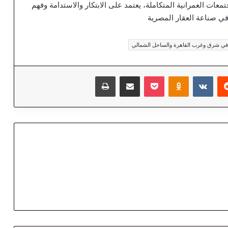
ت العمرانية المتكاملة، يعتمد على الابتكار والاستدامة وفهم
في صناعة العقار المصرية
ا في شرق وغرب القاهرة والساحل الشمالي
‏Reddit
‏VKontakte
Odnoklassniki
‫Pocket
مشاركة عبر البريد
طباعة