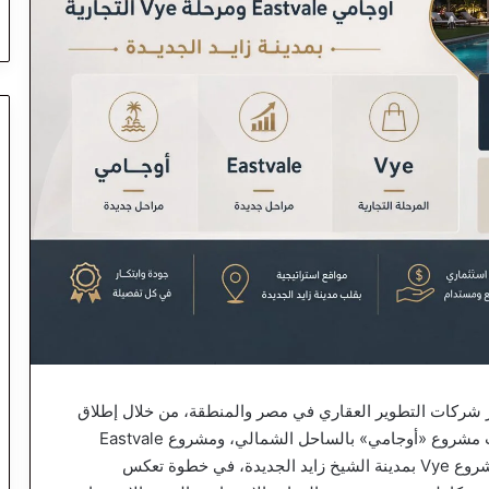
 شركات التطوير العقاري في مصر والمنطقة، من خلال إطلاق
مراحل جديدة داخل عدد من مشروعاتها الكبرى، شملت مشروع «أوجامي» بالساحل الشمالي، ومشروع Eastvale
بالقاهرة الجديدة، إلى جانب طرح المرحلة التجارية بمشروع Vye بمدينة الشيخ زايد الجديدة، في خطوة تعكس