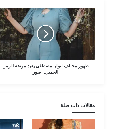
ظ
ه
و
ر
م
خ
ت
ل
ف
ل
ظهور مختلف لنوليا مصطفى يعيد موضة الزمن
ن
الجميل.. صور
و
ل
ي
ا
م
مقالات ذات صلة
ص
ط
ف
ى