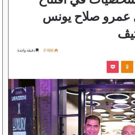
عمرو صلاح يونس
تيڤ
3٬466
دقيقة واحدة
VKontak
Odnoklassniki
‫Pocket