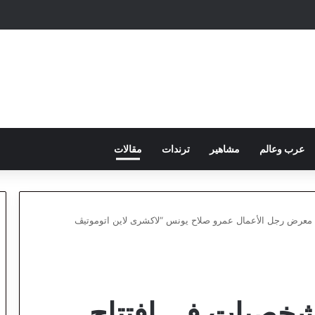
عرب وعالم
مشاهير
ترندات
مقالات
 معرض رجل الأعمال عمرو صلاح يونس “لاكشرى لاين اتوموتيڤ
شخصيات في افتتاح