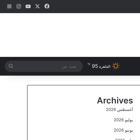
‫X
فيسبوك
‫YouTube
انستقرام
إضاف
℉
95
بحث
القاهرة
عن
Archives
أغسطس 2026
يوليو 2026
يونيو 2026