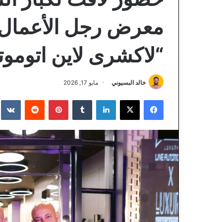
معرض رجل الأعمال 
“لاكشرى لاين اتومو
خالد البسيوني
مايو 17, 2026
فيسبوك
‫X
لينكدإن
‏Tumblr
بينتيريست
‏Reddit
‏te