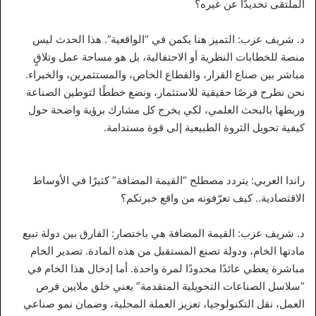
الملتقى تحديدًا عن غيره؟
د. شريف عزب: التميز هنا يكمن في “الواقعية”. هذا الحدث ليس
منصة للخطابات النظرية أو الاحتفالية، بل هو مساحة عمل وتلاقٍ
مباشر بين صناع القرار، والقطاع الخاص، والمستثمرين، والخبراء.
نحن نطرح فرصًا حقيقية للاستثمار، ونضع خططًا لتوطين الصناعة
وربطها بالبحث العلمي، لكي يخرج كل مشارك برؤية واضحة حول
كيفية تحويل الثروة الطبيعية إلى قوة مستدامة.
راندا العربي: يتردد مصطلح “القيمة المضافة” كثيرًا في الأوساط
الاقتصادية.. كيف تعرّفونه من واقع خبرتكم؟
د. شريف عزب: القيمة المضافة هي باختصار: الفارق بين دولة تبيع
مادتها الخام، ودولة تصنع المستقبل من هذه المادة. تصدير الخام
مباشرة يعطي عائدًا محدودًا لمرة واحدة. أما إدخال هذا الخام في
“سلاسل الصناعات التحويلية المتقدمة” يعني خلق ملايين فرص
العمل، نقل التكنولوجيا، تعزيز العملة المحلية، وضمان نمو صناعي