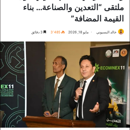
ملتقى “التعدين والصناعة… بناء
القيمة المضافة”
خالد البسيوني
مايو 18, 2026
3٬485
3 دقائق