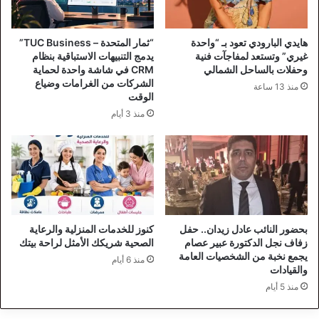
هايدي البارودي تعود بـ “واحدة
“ثمار المتحدة – TUC Business”
غيري” وتستعد لمفاجآت فنية
يدمج التنبيهات الاستباقية بنظام
وحفلات بالساحل الشمالي
CRM في شاشة واحدة لحماية
الشركات من الغرامات وضياع
منذ 13 ساعة
الوقت
منذ 3 أيام
بحضور النائب عادل زيدان.. حفل
كنوز للخدمات المنزلية والرعاية
زفاف نجل الدكتورة عبير عصام
الصحية شريكك الأمثل لراحة بيتك
يجمع نخبة من الشخصيات العامة
منذ 6 أيام
والقيادات
منذ 5 أيام