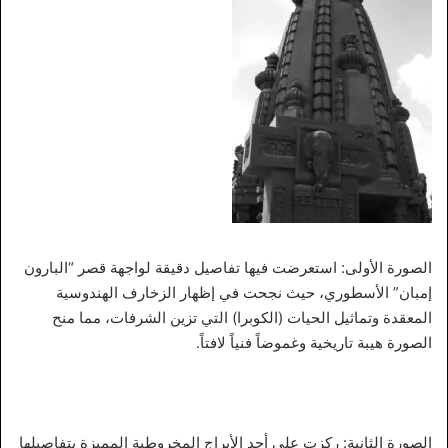
الصورة الأولى: استعرضت فيها تفاصيل دقيقة لواجهة قصر “البارون
إمبان” الأسطوري، حيث نجحت في إظهار الزخارف الهندوسية
المعقدة وتماثيل الحيات (الكوبرا) التي تزين الشرفات، مما منح
الصورة هيبة تاريخية وغموضاً فنياً لافتاً.
الصورة الثانية: ركزت على أحد الأبراج المخروطية المميزة بتفاصيلها