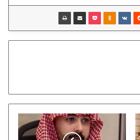
‏Reddit
‏VKontakte
Odnoklassniki
‫Pocket
مشاركة عبر البريد
طباعة
ا
ل
أ
م