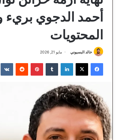
أحمد الدجوي بريء 
المحتويات
خالد البسيوني
مايو 21, 2026
فيسبوك
‫X
لينكدإن
‏Tumblr
بينتيريست
‏Reddit
‏te