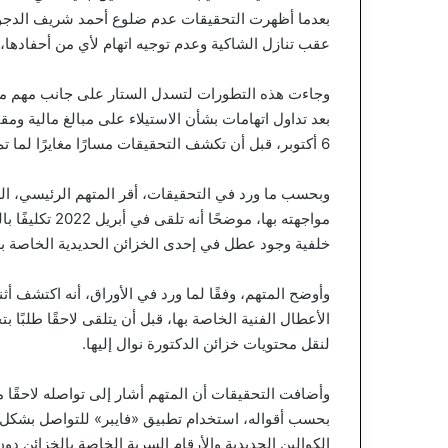
بعدما أظهرت التحقيقات عدم ضلوع أحمد شريف الدجوي
عقب تنازل الشاكية وعدم توجيه اتهام لأي من أحفادها،
وجاءت هذه التطورات لتسدل الستار على جانب مهم من ال
بعد تداول اتهامات بشأن الاستيلاء على مبالغ مالية وم
6 أكتوبر، قبل أن تكشف التحقيقات مسارًا مغايرًا لما تم تداوله.
وبحسب ما ورد في التحقيقات، أقر المتهم الرئيسي، ال
خلفية وجود عطل في إحدى الخزائن الحديدية الخاصة به
وأوضح المتهم، وفقًا لما ورد في الأوراق، أنه اكتشف أث
الأعطال الفنية الخاصة بها، قبل أن يتلقى لاحقًا طلبًا ب
لنقل محتويات خزائن الدكتورة نوال إليها.
وأضافت التحقيقات أن المتهم أشار إلى تواصله لاحقًا
بحسب أقواله، استخدام تطبيق «فايبر» للتواصل بشكل آ
الكوالين الحديدية والأرقام السرية الخاصة بالخزائن دون