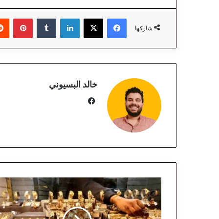
فيسبوك
‫X
لينكدإن
‏Tumblr
بينتيريست
شاركها
خالد البسيوني
في
سب
وك
ا
س
ت
ق