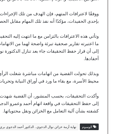
ووفقًا لاعترافات المتهم، فإن الهدف من تلك الإجراء
بإحدى الحفيدات، مؤكدًا أنه نفذ تلك المهام مقابل الحص
وتأتي هذه الاعترافات بالتزامن مع ما انتهت إليه التح
ما اعتبرته تقارير صحفية تبرئة واضحة لهما من الاتهام
إلى أن قرار حفظ التحقيقات جاء بعد تنازل الدكتورة نو
أحفادها.
وبذلك تحولت القضية من اتهامات مباشرة شغلت الرأي 
محيط الأسرة، مع بقاء ما ورد في أوراق النيابة وتحريا
وأكدت التحقيقات، بحسب المنشور، أن القضية شهدت تشابك
إلى حفظ التحقيقات في واقعة اتهام أحمد وعمرو الدجوي
كشفته بشأن آلية التعامل مع الخزائن ونقل محتوياتها.
الوسوم
نهاية أزمة خزائن نوال الدجوي.. الدكتور أحمد الدجوي بر