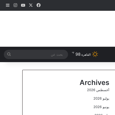
‫X
فيسبوك
‫YouTube
انستقرام
إضاف
℉
98
بحث
القاهرة
عن
Archives
أغسطس 2026
يوليو 2026
يونيو 2026