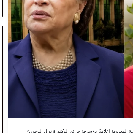
 المعروفة إعلاميًا بـ«سرقة خزائن الدكتورة نوال الدجوي»،