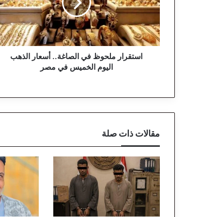
ر
ا
ر
م
ل
ح
استقرار ملحوظ في الصاغة.. أسعار الذهب
و
اليوم الخميس في مصر
ظ
ف
ي
ا
ل
ص
مقالات ذات صلة
ا
غ
ة
.
.
أ
س
ع