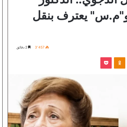
و"م.س" يعترف بنقل
3٬457
2 دقائق
VKontak
Odnoklassniki
‫Pocket