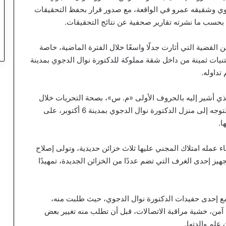
 وشقيقه عمرو في الواقعة، مع صدور قرار بحفظ التحقيقات
 بحسب ما نشرته تقارير صحفية عن نتائج التحقيقات.
قضية التي أثارت جدلًا واسعًا خلال الفترة الماضية، خاصة
قتنيات ثمينة من داخل شقة مملوكة للدكتورة نوال الدجوي بمدينة
ذي أشير إليه بالحروف الأولى «م. س»، بصحة التحريات خلال
مواجهته بها، موضحًا أنه تلقى في أبريل 2022 تكليفًا بالتوجه إلى منزل الدكتورة نوال الدجوي بمدينة 6 أكتوبر، على
ا.
ناء عمله امتلاك المجني عليها ثلاث خزائن حديدية، وتولى إصلاح
تجهيز إحدى الغرف التي تضم عددًا من الخزائن الجديدة، تمهيدًا
 مع إحدى حفيدات الدكتورة نوال الدجوي، حيث طلبت منه،
من، خشية مراقبة الاتصالات، قبل أن تطلب منه تغيير بعض
 علم والدتها.