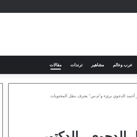
عرب وعالم
مشاهير
ترندات
مقالات
ور أحمد الدجوي بريء و”م.س” يعترف بنقل المحتويات
ل الدجوي.. الدكتور