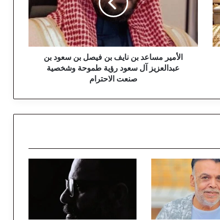
ي
ر
م
س
ا
ع
الأمير مساعد بن نايف بن فيصل بن سعود بن
د
عبدالعزيز آل سعود رؤية طموحة وشخصية
ب
صنعت الاحترام
ن
ن
ا
ي
ف
ب
ن
ف
ي
ص
ل
ب
ن