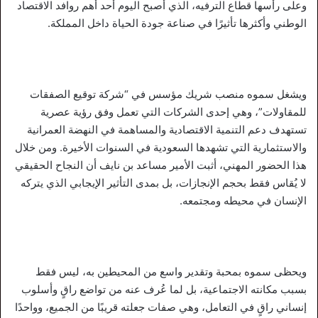
وعلى رأسها قطاع الترفيه، الذي أصبح اليوم أحد أهم روافد الاقتصاد
الوطني وأكثرها تأثيرًا في صناعة جودة الحياة داخل المملكة.
ويشغل سموه منصب شريك مؤسس في “شركة توقيع الصفقات
للمقاولات”، وهي إحدى الشركات التي تعمل وفق رؤية عصرية
تستهدف دعم التنمية الاقتصادية والمساهمة في النهضة العمرانية
والاستثمارية التي تشهدها السعودية في السنوات الأخيرة. ومن خلال
هذا الحضور المهني، أثبت الأمير مساعد بن نايف أن النجاح الحقيقي
لا يُقاس فقط بحجم الإنجازات، بل بمدى التأثير الإيجابي الذي يتركه
الإنسان في محيطه ومجتمعه.
ويحظى سموه بمحبة وتقدير واسع من المحيطين به، ليس فقط
بسبب مكانته الاجتماعية، بل لما عُرف عنه من تواضع راقٍ وأسلوب
إنساني راقٍ في التعامل، وهي صفات جعلته قريبًا من الجميع، وواحدًا