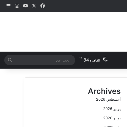
‫X
فيسبوك
‫YouTube
انستقرام
إضاف
℉
84
بحث
القاهرة
عن
Archives
أغسطس 2026
يوليو 2026
يونيو 2026