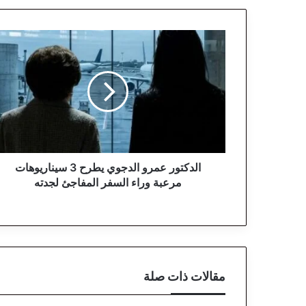
ا
ل
د
ك
ت
و
ر
ع
م
ر
الدكتور عمرو الدجوي يطرح 3 سيناريوهات
و
مرعبة وراء السفر المفاجئ لجدته
ا
ل
د
ج
و
ي
مقالات ذات صلة
ي
ط