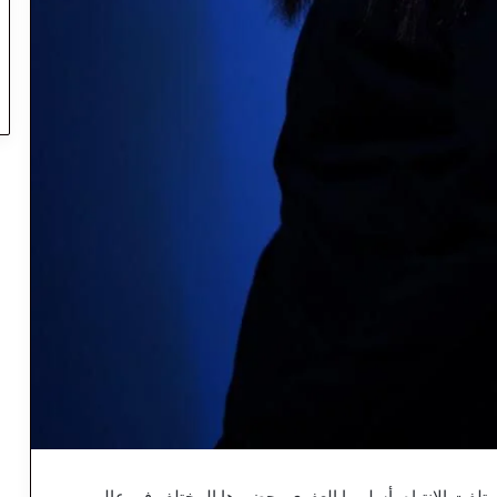
ت تلفت الانتباه بأسلوبها العفوي وحضورها المختلف في عالم