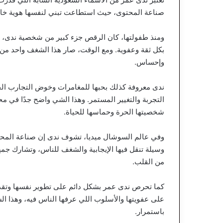
صناعة المحتوى، حيث استطاعت تبني لنفسها هوية خاص
ومنذ طفولتها، كان الرقص جزء كبير من شخصية ندى، مو
بكل ثقة وعفوية. ومع الوقت، صار هذا الشغف واحد من أ
وإحساس.
ندى معروفة كذلك بحبها للمغامرات وخوض التجارب الجدي
التجربة والتغيير المستمر. وهذا الشي واضح جدًا في مح
شخصيتها الحرة وحماسها للحياة.
وفي عالم السوشال ميديا، تشوف ندى إن صناعة المحتوى
وسيلة تنقل فيها الإيجابية والشغف للناس، وتشارك جم
من القلب.
كما تحرص ندى عمر بشكل دائم على تطوير نفسها وتقد
على عفويتها والأسلوب اللي عرفها الناس فيه، وهذا ا
باستمرار.