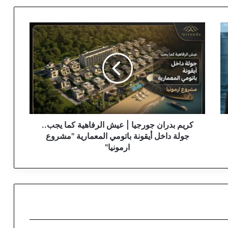
ك
ر
ي
م
ب
د
ر
ا
ن
ج
كريم بدران جورجيا | عيش الرفاهية كما يجب..
و
جولة داخل أيقونة باتومي المعمارية "مشروع
ر
ارمونيا"
ج
ي
ا
|
ع
ي
ش