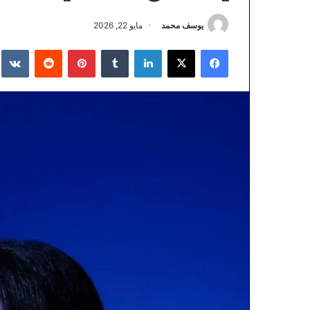
يوسف محمد
مايو 22, 2026
فيسبوك
‫X
لينكدإن
‏Tumblr
بينتيريست
‏Reddit
‏te