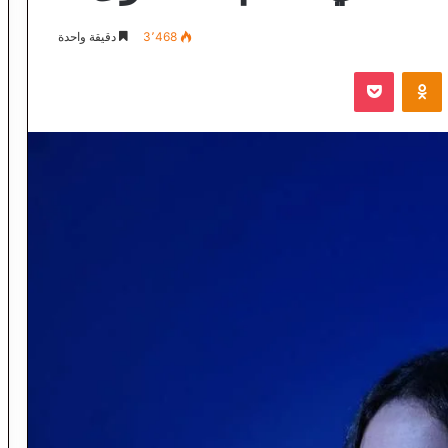
3٬468
دقيقة واحدة
VKontak
Odnoklassniki
‫Pocket