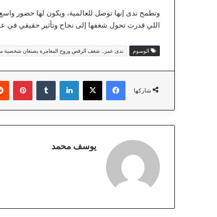
وتطمح ندى إنها توصل للعالمية، ويكون لها حضور واسع 
اللي قدرت تحول شغفها إلى نجاح وتأثير حقيقي في عا
الوسوم
ندى عمر.. شغف الرقص وروح المغامرة يصنعان شخصية مخ
فيسبوك
‫X
لينكدإن
‏Tumblr
بينتيريست
شاركها
يوسف محمد