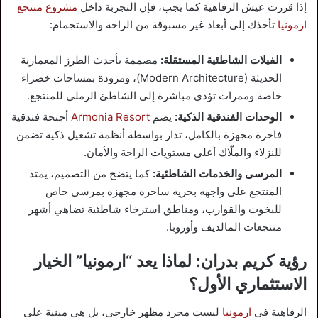
إذا قررت عيش الرفاهية كما يجب، فإن التجربة داخل
مشروع منتجع
ارمونيا
تأخذك إلى أبعاد غير مسبوقة من الراحة والاستجمام:
الفيلات الشاطئية المستقلة:
مصممة بأحدث الطرز المعمارية
الحديثة (Modern Architecture)، ومزودة بمساحات خضراء
خاصة وممرات تؤدي مباشرة إلى الشاطئ الرملي للمنتجع.
الوحدات الفندقية الذكية:
يضم
Armonia Resort
أجنحة فندقية
فاخرة مجهزة بالكامل، تدار بواسطة أنظمة تشغيل ذكية تضمن
للنزلاء والملّاك أعلى مستويات الراحة والأمان.
المرسى والخدمات الشاطئية:
كما يتضح من التصميم، يمتد
المنتجع على واجهة بحرية ساحرة مجهزة بمرسى خاص
لليخوت والقوارب، ومناطق استرخاء شاطئية تضاهي أشهر
منتجعات المالديف وأوروبا.
رؤية كريم بدران: لماذا يعد “ارمونيا” الخيار
الاستثماري الأول؟
الرفاهية في
ارمونيا
ليست مجرد مظهر خارجي، بل هي مبنية على