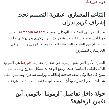
دولة
جورجيا
.
التناغم المعماري: عبقرية التصميم تحت
إشراف كريم بدران
عند النظر إلى المخطط الهيكلي لمنتجع
Armonia Resort
، تدرك
فوراً أنك أمام فلسفة هندسية فريدة. حرص
كريم بدران
على خلق
تناغم تام بين الطبيعة الساحلية الغناء لمدينة باتومي وبين الهيكل
الخرساني للمشروع.
الميزة الأبرز التي تضع
ارمونيا
في صدارة عقارات
جورجيا
هي التوزيع
الذكي للكتل البنائية؛ حيث ترتفع الوحدات بشكل متدرج ومائل، مما
يمنح كل فيلا وكل شقة فندقية إطلالة بانورامية ساحرة ومباشرة على
شاطئ البحر الأسود، وكأن الطبيعة لوحة فنية خاصة بداخل غرفتك.
جولة داخل تفاصيل “ارمونيا” باتومي: أين
تكمن الرفاهية؟