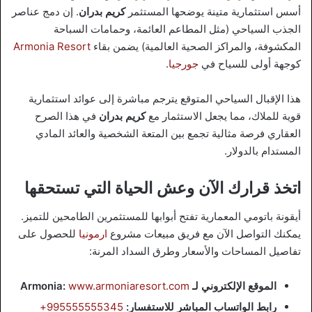
أسس استثمارية متينة يوضحها المستثمر
كريم بدران
. إن دمج عناصر
الجذب السياحي (مثل المطاعم العائمة، وحمامات السباحة
المكشوفة، والمراكز الصحية العالمية) يضمن بقاء
Armonia Resort
كوجهة أولى للسياح في
جورجيا
.
هذا الإقبال السياحي المتوقع يترجم مباشرة إلى عوائد استثمارية
قوية للملاك، مما يجعل الاستثمار مع
كريم بدران
في هذا الصرح
العقاري فرصة مثالية تجمع بين المتعة الشخصية والعائد المادي
المستدام بالدولار.
اتخذ قرارك الآن وعش الحياة التي تستحقها
أيقونة باتومي المعمارية تفتح أبوابها للمستثمرين الطامحين للتميز.
يمكنك التواصل الآن مع فريق مبيعات مشروع
ارمونيا
للحصول على
تفاصيل المساحات والأسعار وطرق السداد المرنة:
الموقع الإلكتروني لـ Armonia:
www.armoniaresort.com
رابط الواتساب المباشر للاستفسار:
995555555345+