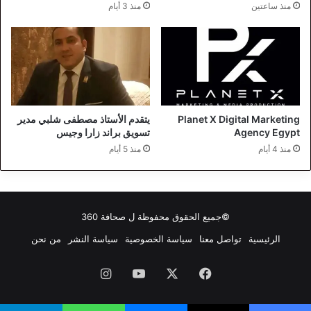
منذ ساعتين
منذ 3 أيام
Planet X Digital Marketing
يتقدم الأستاذ مصطفى شلبي مدير
Agency Egypt
تسويق براند زارا وجيس
منذ 4 أيام
منذ 5 أيام
©جميع الحقوق محفوظة ل
صحافة 360
الرئيسية
تواصل معنا
سياسة الخصوصية
سياسة النشر
من نحن
فيسبوك
‫X
‫YouTube
انستقرام