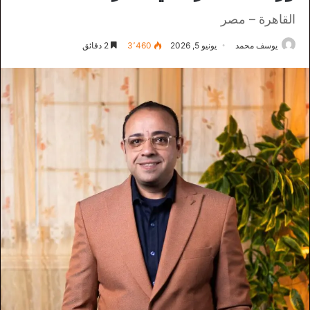
القاهرة – مصر
يوسف محمد
يونيو 5, 2026
3٬460
2 دقائق