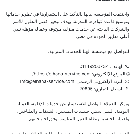
واختتمت المؤسسة بيانها بالتأكيد على استمرارها في تطوير خدماتها
وتوسيع قاعدة كوادرها المدربة، بهدف توفير أفضل الحلول للأسر
والشركات الباحثة عن خدمات منزلية موثوقة وعمالة مؤهلة تلبي
أعلى معايير الجودة في مصر.
للتواصل مع مؤسسة الهنا للخدمات المنزلية:
📞 الهاتف: 01149206734
🌐 الموقع الإلكتروني: https://elhana-service.com/
📧 البريد الإلكتروني الرسمي: Info@elhana-service.com
📄 السجل التجاري: 20895
ويمكن للعملاء التواصل للاستفسار عن خدمات الإقامة، العمالة
اليومية، البيبي سيتر، جليسات المسنين، الشيفات والطباخين،
واختيار الجنسية ونظام العمل المناسب وفق احتياجاتهم.
العرض لفترة محدودة، وتدعو مؤسسة الهنا العملاء للاستفادة منه