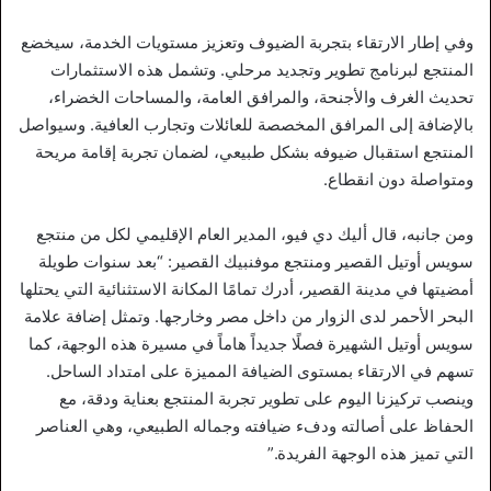
وفي إطار الارتقاء بتجربة الضيوف وتعزيز مستويات الخدمة، سيخضع
المنتجع لبرنامج تطوير وتجديد مرحلي. وتشمل هذه الاستثمارات
تحديث الغرف والأجنحة، والمرافق العامة، والمساحات الخضراء،
بالإضافة إلى المرافق المخصصة للعائلات وتجارب العافية. وسيواصل
المنتجع استقبال ضيوفه بشكل طبيعي، لضمان تجربة إقامة مريحة
ومتواصلة دون انقطاع.
ومن جانبه، قال أليك دي فيو، المدير العام الإقليمي لكل من منتجع
سويس أوتيل القصير ومنتجع موفنبيك القصير: “بعد سنوات طويلة
أمضيتها في مدينة القصير، أدرك تمامًا المكانة الاستثنائية التي يحتلها
البحر الأحمر لدى الزوار من داخل مصر وخارجها. وتمثل إضافة علامة
سويس أوتيل الشهيرة فصلًا جديداً هاماً في مسيرة هذه الوجهة، كما
تسهم في الارتقاء بمستوى الضيافة المميزة على امتداد الساحل.
وينصب تركيزنا اليوم على تطوير تجربة المنتجع بعناية ودقة، مع
الحفاظ على أصالته ودفء ضيافته وجماله الطبيعي، وهي العناصر
التي تميز هذه الوجهة الفريدة.”