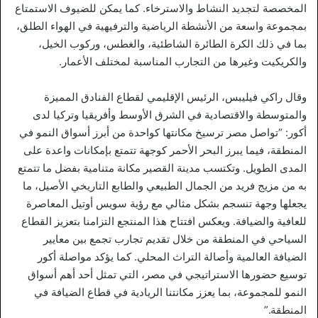
المخصصة لتجديد النشاط والاسترخاء. كما يمكن للضيوف الاستمتاع
بمجموعة واسعة من الأنشطة الرياضية والترفيهية في الهواء الطلق،
بما في ذلك الكرة الطائرة الشاطئية، والغطس، وركوب الخيل،
والكريكيت وغيرها من التجارب المناسبة لمختلف الأعمار.
وقال راكي فيليبس، الرئيس الإقليمي لقطاع الفنادق المميزة
والمتوسطة والاقتصادية في الشرق الأوسط وأفريقيا وتركيا لدى
أكور: “تواصل مصر ترسيخ مكانتها كواحدة من أبرز أسواق النمو في
المنطقة، فيما يبرز البحر الأحمر كوجهة تتمتع بإمكانات واعدة على
المدى الطويل. وتكتسب مدينة القصير مكانة متنامية بفضل ما تتمتع
به من مزيج فريد من الجمال الطبيعي والطابع التاريخي الأصيل، ما
يجعلها وجهة تنسجم بشكل مثالي مع رؤية سويس أوتيل المعاصرة
للعافية والضيافة. ويعكس افتتاح هذا المنتجع التزامنا بتعزيز القطاع
السياحي في المنطقة من خلال تقديم تجارب تجمع بين معايير
الضيافة العالمية وأصالة التراث المحلي. كما يؤكد مواصلة أكور
توسيع حضورها الاستراتيجي في مصر، التي تمثل أحد أهم أسواق
النمو للمجموعة، بما يعزز مكانتنا الريادية في قطاع الضيافة في
المنطقة.”