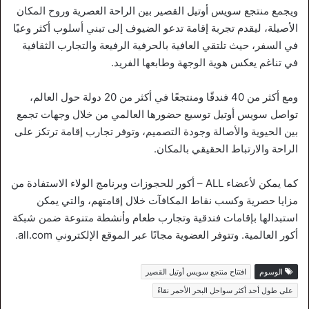
ويجمع منتجع سويس أوتيل القصير بين الراحة العصرية وروح المكان
الأصيلة، ليقدم تجربة إقامة تدعو الضيوف إلى تبني أسلوب أكثر وعيًا
في السفر، حيث تلتقي العافية بالحرفية الرفيعة والتجارب الثقافية
في تناغم يعكس هوية الوجهة وطابعها الفريد.
ومع أكثر من 40 فندقًا ومنتجعًا في أكثر من 20 دولة حول العالم،
تواصل سويس أوتيل توسيع حضورها العالمي من خلال وجهات تجمع
بين الحيوية والأصالة وجودة التصميم، وتوفر تجارب إقامة ترتكز على
الراحة والارتباط الحقيقي بالمكان.
كما يمكن لأعضاء ALL – أكور للحجوزات وبرنامج الولاء الاستفادة من
مزايا حصرية وكسب نقاط المكافآت خلال إقامتهم، والتي يمكن
استبدالها بإقامات فندقية وتجارب طعام وأنشطة متنوعة ضمن شبكة
أكور العالمية. وتتوفر العضوية مجانًا عبر الموقع الإلكتروني all.com.
الوسوم
افتتاح منتجع سويس أوتيل القصير
على طول أحد أكثر سواحل البحر الأحمر نقاءً