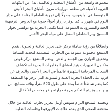
مجموعة واسعة من الأطباق المحلية والعالمية، بدءًا من النكهات
العربية الأصيلة في مطعم موزاييك، مرورًا بأطباق البحر الأبيض
المتوسط في أوليفوس، وصولًا إلى تجربة الطعام المتاحة على مدار
اليوم في شهرزاد. كما يوفر بار زار أجواءً حيوية مع العروض الترفيهية
الحية والمشروبات المتنوعة، فيما تكتمل التجربة مع دولفينز بجوار
المسبح وبار الشاطئ المطل على مياه البحر الأحمر.
وانطلاقًا من رؤية شاملة ترتكز على تعزيز العافية والحيوية، يقدم
المنتجع مجموعة متنوعة من التجارب المصممة لتجديد النشاط
وتحقيق التوازن بين الجسد والذهن. ويضم المنتجع مركز غوص
متكامل التجهيزات يتيح لعشاق المغامرات البحرية استكشاف
الشعاب المرجانية الشهيرة عالمياً في البحر الأحمر، والتعرف عن
قرب على الحياة البحرية الغنية والمتنوعة التي تزخر بها المنطقة.
كما يضم شاطئاً خاصاً يمتد على طول 520 متراً، وثلاثة مسابح، من
بينها مسبح يتم التحكم بدرجة حرارته وآخر مخصص للأطفال.
ويجسد المنتجع التزام سويس أوتيل بتعزيز تجارب العافية من خلال
منتجعه الصحي الذي يقدم علاجات الأيورفيدا وجلسات التدليك