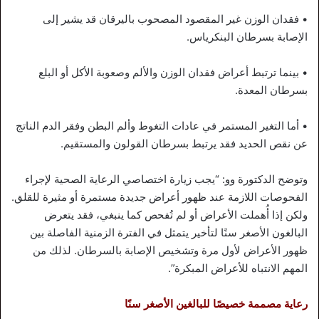
• فقدان الوزن غير المقصود المصحوب باليرقان قد يشير إلى
الإصابة بسرطان البنكرياس.
• بينما ترتبط أعراض فقدان الوزن والألم وصعوبة الأكل أو البلع
بسرطان المعدة.
• أما التغير المستمر في عادات التغوط وألم البطن وفقر الدم الناتج
عن نقص الحديد فقد يرتبط بسرطان القولون والمستقيم.
وتوضح الدكتورة وو: “يجب زيارة اختصاصي الرعاية الصحية لإجراء
الفحوصات اللازمة عند ظهور أعراض جديدة مستمرة أو مثيرة للقلق.
ولكن إذا أُهملت الأعراض أو لم تُفحص كما ينبغي، فقد يتعرض
البالغون الأصغر سنًا لتأخير يتمثل في الفترة الزمنية الفاصلة بين
ظهور الأعراض لأول مرة وتشخيص الإصابة بالسرطان. لذلك من
المهم الانتباه للأعراض المبكرة”.
رعاية مصممة خصيصًا للبالغين الأصغر سنًا