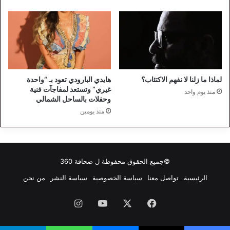
لماذا ما زلنا لا نفهم الاكتئاب؟
هايدي البارودي تعود بـ “واحدة
غيري” وتستعد لمفاجآت فنية
منذ يوم واحد
وحفلات بالساحل الشمالي
منذ يومين
©جميع الحقوق محفوظة ل
صحافة 360
الرئيسية
تواصل معنا
سياسة الخصوصية
سياسة النشر
من نحن
فيسبوك
‫X
‫YouTube
انستقرام