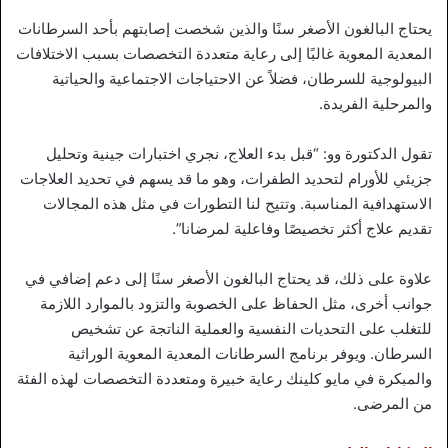
يحتاج البالغون الأصغر سنًا والذين شخصت إصابتهم بأحد السرطانات
المعدية المعوية غالبًا إلى رعاية متعددة التخصصات بسبب الاختلافات
البيولوجية للسرطان، فضلاً عن الاحتياجات الاجتماعية والحياتية
والمرحلية الفريدة.
تقول الدكتورة وو: “قبل بدء العلاج، نجري اختبارات جينية وتحليل
جزيئي للأورام لتحديد الطفرات، وهو ما قد يسهم في تحديد العلاجات
الاستهدافية المناسبة. وتتيح لنا التطورات في مثل هذه المجالات
تقديم علاج أكثر تخصيصًا وفاعلية لمرضانا”.
علاوة على ذلك، قد يحتاج البالغون الأصغر سنًا إلى دعم إضافي في
جوانب أخرى، مثل الحفاظ على الخصوبة والتزود بالموارد اللازمة
للتغلب على التحديات النفسية والعملية الناتجة عن تشخيص
السرطان. ويوفر برنامج السرطانات المعدية المعوية الوراثية
والمبكرة في مايو كلينك رعاية خبيرة ومتعددة التخصصات لهذه الفئة
من المرضى.