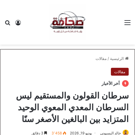
القائمة
بح
تسجيل ا
الرئيسية
/
مقالات
مقالات
أخر الأخبار
سرطان القولون والمستقيم ليس
السرطان المعدي المعوي الوحيد
المتزايد بين البالغين الأصغر سنًا
خالد البسيوني
يونيو 19, 2026
3٬458
3 دقائق