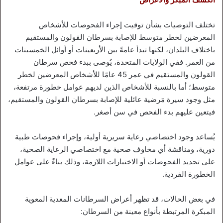
تختلف التوصيات بشأن توقيت إجراء الفحوصات للأشخاص
المعرضين لخطر متوسط للإصابة بسرطان القولون والمستقيم
باختلاف البلدان، لكنها تبدأ عامةً بين الأربعينات أو أوائل الخمسينات
من العمر. ففي الولايات المتحدة، يُوصى ببدء فحص سرطان
القولون والمستقيم في عمر 45 عامًا للأشخاص المعرضين لخطر
متوسط؛ أما بالنسبة للأشخاص الذين لديهم عوامل خطورة مرتفعة،
مثل وجود سيرة مَرضية عائلية للإصابة بسرطان القولون والمستقيم،
فيتعين عليهم بدء الفحص في سن أصغر.
يُساعد وجود اختصاصي رعاية سريرية أولية، وإجراء فحوصات طبية
دورية، ومناقشة أي مخاوف صحية مع اختصاصي الرعاية الصحية،
على تحديد الفحوصات أو الاختبارات اللازمة، وذلك بناءً على عوامل
الخطورة الفردية.
في بعض الحالات، قد تظهر أعراض السرطانات المعدية المعوية
المبكرة المرتبطة بأنواع معينة من السرطان: