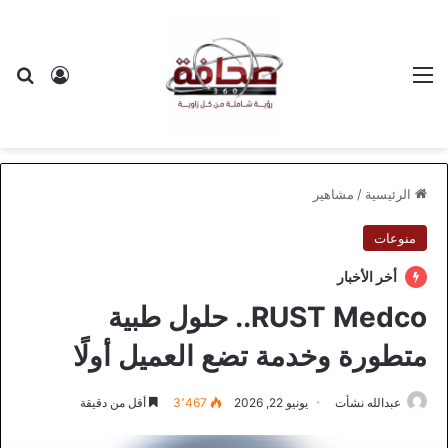
القائمة
بح
تسجيل ا
الرئيسية
/
مشاهير
منوعات
أخر الأخبار
RUST Medco.. حلول طبية
متطورة وخدمة تضع العميل أولًا
عبدالله نشأت
يونيو 22, 2026
3٬467
أقل من دقيقة