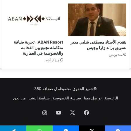
يتقدم الأستاذ مصطفى شلبي مدير
ABAN Resort.. تجربة ضيافة
تسويق براند زارا وجيس
متكاملة تجمع بين الفخامة
والخصوصية في العمارية
منذ يومين
منذ 3 أيام
©جميع الحقوق محفوظة ل
صحافة 360
الرئيسية
تواصل معنا
سياسة الخصوصية
سياسة النشر
من نحن
فيسبوك
‫X
‫YouTube
انستقرام