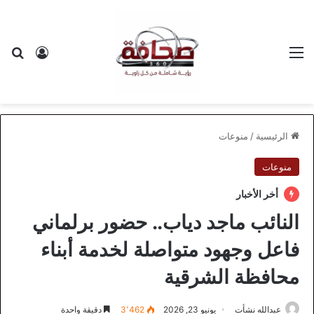
القائمة
بح
تسجيل ا
الرئيسية
/
منوعات
منوعات
أخر الأخبار
النائب ماجد دياب.. حضور برلماني
فاعل وجهود متواصلة لخدمة أبناء
محافظة الشرقية
عبدالله نشأت
يونيو 23, 2026
3٬462
دقيقة واحدة