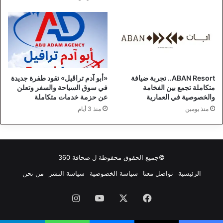
ABAN Resort.. تجربة ضيافة
«أبو آدم تراڤيل» تقود طفرة جديدة
متكاملة تجمع بين الفخامة
في سوق السياحة والسفر وتعلن
والخصوصية في العمارية
عن حزمة خدمات متكاملة
منذ يومين
منذ 3 أيام
©جميع الحقوق محفوظة ل
صحافة 360
الرئيسية
تواصل معنا
سياسة الخصوصية
سياسة النشر
من نحن
فيسبوك
‫X
‫YouTube
انستقرام