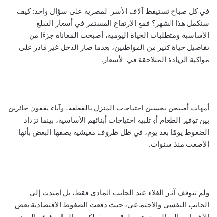
في كل صباح تستيقظ آلاف الأسر المصرية على سؤال واحد: كيف
سنكمل هذا الشهر؟ فمع الارتفاع المستمر في أسعار السلع
الأساسية ومتطلبات الحياة اليومية، أصبحت المعاناة جزءًا من
تفاصيل حياة كثير من المواطنين، بعدما صار الدخل غير قادر على
مواكبة الزيادة المتلاحقة في الأسعار.
أمهات أصبحن يحسبن احتياجات المنزل بالقطعة، وآباء يقفون حائرين
بين توفير الطعام أو تلبية احتياجات أبنائهم الأساسية، بينما تزداد
الضغوط يومًا بعد يوم، في ظل ظروف معيشية يصفها البعض بأنها
الأصعب منذ سنوات.
ولم تتوقف آثار الغلاء عند الجانب المادي فقط، بل امتدت إلى
الجانب النفسي والاجتماعي، حيث دفعت الضغوط الاقتصادية بعض
الأشخاص إلى البحث عن طرق سريعة لكسب المال، فوقع البعض