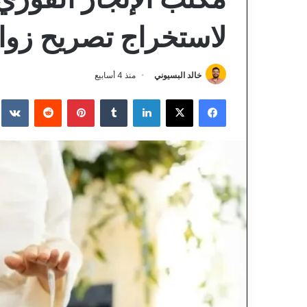
لاستخراج تصريح زوا
خالد البسيوني
منذ 4 أسابيع
فيسبوك
‫X
لينكدإن
‏Tumblr
بينتيريست
‏Reddit
‏te