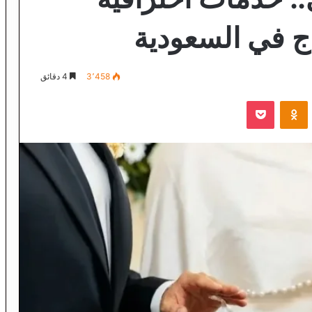
ج في السعودية
3٬458
4 دقائق
VKontak
Odnoklassniki
‫Pocket