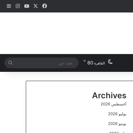
‫X
فيسبوك
‫YouTube
انستقرام
إضاف
℉
80
بحث
القاهرة
عن
Archives
أغسطس 2026
يوليو 2026
يونيو 2026