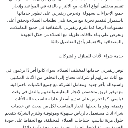
تقييم مختلف أنواع الأثاث، مع الالتزام بالدقة في المواعيد وإنجاز
جميع الإجراءات بسهولة. وتحرص ريفيرني على تطوير خدماتها
باستمرار لتقديم تجربة بيع مريحة تلبي تطلعات العملاء وتحقق أعلى
مستويات الرضا كما تلتزم ريفيرني بالشفافية في جميع التعاملات،
وتحرص على بناء علاقات طويلة مع العملاء من خلال الجودة
والمصداقية والاهتمام بأدق التفاصيل دائمًا.
خدمة شراء الأثاث للمنازل والشركات
توفر ريفيرني خدماتها لمختلف العملاء، سواء كانوا أفرادًا يرغبون في
بيع أثاث منازلهم أو شركات تحتاج إلى التخلص من الأثاث المكتبي
واستبداله بآخر جديد. وتتعامل الشركة مع جميع الكميات باحترافية،
مع توفير فريق متخصص لإنجاز المعاينة والتقييم والنقل في وقت
قياسي. كما تحرص على تقديم أسعار عادلة تناسب حالة الأثاث
وقيمته، وهو ما يجعلها الخيار المناسب لكل من يبحث عن خدمات
شراء اثاث مستعمل بالرياض بسهولة وموثوقية وتلتزم الشركة بتقديم
حلول مرنة تناسب احتياجات العملاء المختلفة، مع الحفاظ على جودة
الخدمة وسرعة الإنجاز لضمان تجربة بيع مريحة وآمنة دائمًا.