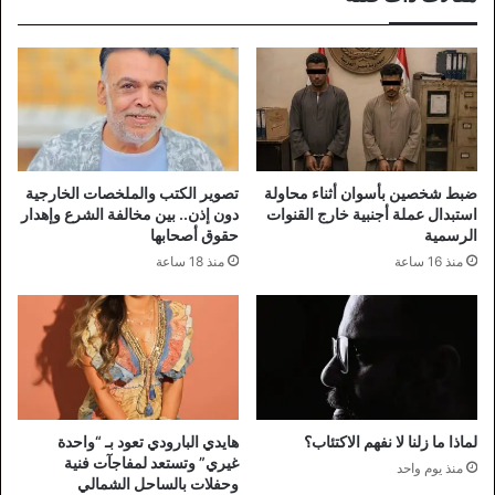
ضبط شخصين بأسوان أثناء محاولة
تصوير الكتب والملخصات الخارجية
استبدال عملة أجنبية خارج القنوات
دون إذن.. بين مخالفة الشرع وإهدار
الرسمية
حقوق أصحابها
منذ 16 ساعة
منذ 18 ساعة
لماذا ما زلنا لا نفهم الاكتئاب؟
هايدي البارودي تعود بـ “واحدة
غيري” وتستعد لمفاجآت فنية
منذ يوم واحد
وحفلات بالساحل الشمالي