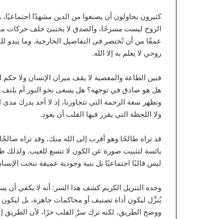
كثيرون يحاولون أن يصنعوا من الدين مشهدًا اجتماعيًا، 
الروح ليست مسرحًا، والصدق لا يختبئ خلف حركات محسوب
عمقًا من أن تُختصر في التفاصيل الخارجية. وما يبدو للن
روحي لا يعلم به إلا الله.
فبين الطاعة والمعصية لا يقف ميزان الإنسان ولا حكم ال
هل هو صادق في توجهه؟ هل يسعى نحو النور أم يلتف 
وتظهر سعة الرحمة التي تتجاوزنا، إذ لا أحد يدرك مدى ات
ولا اللحظة التي يقرر فيها القلب أن يعود.
قد تراه طالحًا وهو أقرب إلى الله منك، وقد تراه صال
يائسة لتثبيت صورة عن الكون لا تتسع للغيب. ولذلك ظل
ليس قالبًا اجتماعيًا بل بنية وجودية عميقة تنحت الإنسا
وحده التنزيل الكريم كشف هذا السر: أنه لا يكفي أن يس
يُنزَّل ليكون أداة تصنيف أو محاكمات جاهزة، بل ليكو
ووضح الطريق، لكنه ترك سرّ القلب حرًا، لأن الطريق إلى 