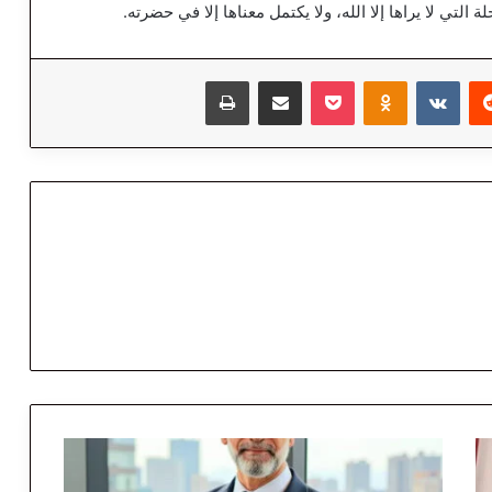
 التي لا يراها إلا الله، ولا يكتمل معناها إلا في حضرته.
‏Reddit
‏VKontakte
Odnoklassniki
‫Pocket
مشاركة عبر البريد
طباعة
"
ح