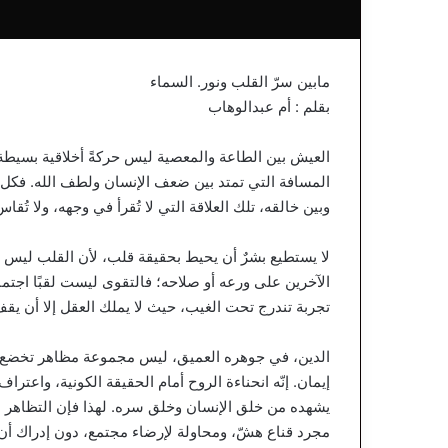
مابين سرّ القلب ونور. السماء
بقلم : أم عبدالوهاب
العيش بين الطاعة والمعصية ليس حركةً أخلاقية بسيطة،
المسافة التي تمتد بين ضعف الإنسان ولطف الله. فكل امرئ
وبين خالقه، تلك العلاقة التي لا تُقرأ في وجهه، ولا تُق
لا يستطيع بشرٌ أن يحيط بحقيقة قلب، لأن القلب ليس ص
الآخرين على ورعه أو صلاحه؛ فالتقوى ليست لقبًا اجتماع
تجربة تندرج تحت الغيب، حيث لا يملك العقل إلا أن يق
الدين، في جوهره العميق، ليس مجموعة مظاهر تخضع للفرج
إيمان. إنّه انحناءة الروح أمام الحقيقة الكونية، واعتر
يشهده من خلق الإنسان وخلق سره. لهذا فإن التظاهر بال
مجرد قناع هشّ، ومحاولة لإرضاء مجتمع، دون إدراك أن ا