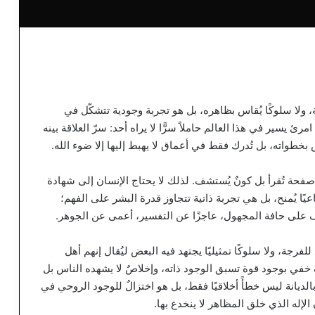
 ولا سلوكًا يُقاس بظاهره، بل هو تجربة وجودية تتشكّل في
 يسير في هذا العالم حاملاً سرًّا لا يراه أحد: سرّ العلاقة بينه
اس بخطواته، بل تُدرك فقط في أعماق لا يهبط إليها إلا ضوء الله.
فحة تُقرأ بل كونٌ يُستشف. لذلك لا يحتاج الإنسان إلى شهادة
يًا يُمنح، بل هي تجربة ذاتية تتجاوز قدرة البشر على الفهم؛
ف على حافة المجهول، عاجزًا عن التفسير، أعمى عن الجوهر.
ة، ولا سلوكًا تمثيليًا يجتهد فيه البعض ليُقال إنهم أهل
اف خفي بوجود قوة تسبق الوجود ذاته، وإخلاصٌ لا يشهده الناس بل
ديانة ليس خطأً أخلاقيًا فقط، بل هو اختزالٌ للوجود الروحي في
لإله الذي خلق المظاهر لا ينخدع بها.