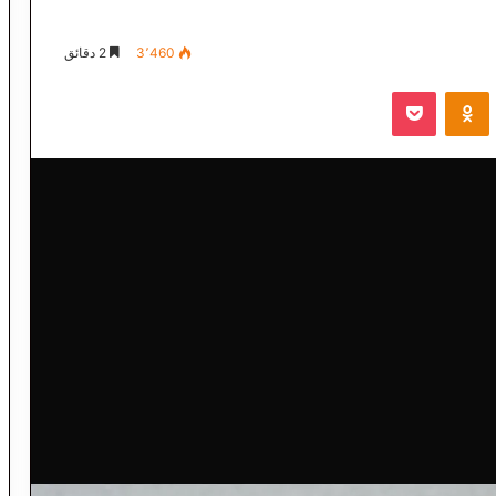
3٬460
2 دقائق
VKontak
Odnoklassniki
‫Pocket