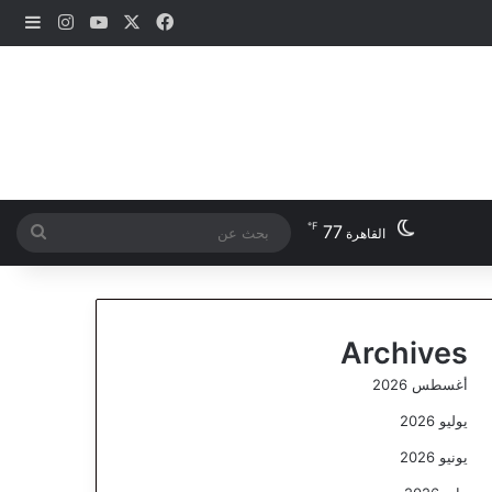
‫X
فيسبوك
‫YouTube
انستقرام
إضاف
℉
77
بحث
القاهرة
عن
Archives
أغسطس 2026
يوليو 2026
يونيو 2026