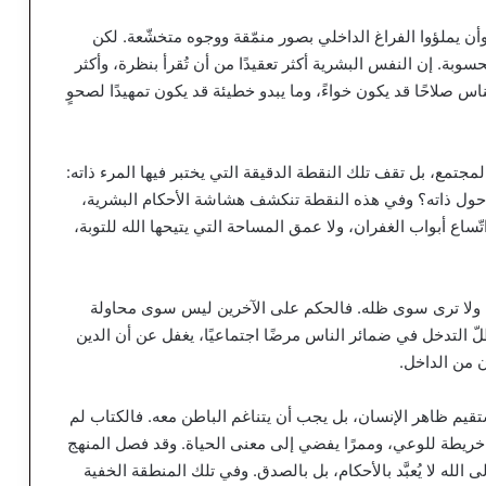
وأن يملؤوا الفراغ الداخلي بصور منمّقة ووجوه متخشّعة. لكن
ة. إن النفس البشرية أكثر تعقيدًا من أن تُقرأ بنظرة، وأكثر
اس صلاحًا قد يكون خواءً، وما يبدو خطيئة قد يكون تمهيدًا لصحوٍ
مجتمع، بل تقف تلك النقطة الدقيقة التي يختبر فيها المرء ذاته:
حول ذاته؟ وفي هذه النقطة تنكشف هشاشة الأحكام البشرية،
ّساع أبواب الغفران، ولا عمق المساحة التي يتيحها الله للتوبة،
حًا ولا ترى سوى ظله. فالحكم على الآخرين ليس سوى محاولة
ّ التدخل في ضمائر الناس مرضًا اجتماعيًا، يغفل عن أن الدين
ن من الداخل.
تقيم ظاهر الإنسان، بل يجب أن يتناغم الباطن معه. فالكتاب لم
ن خريطة للوعي، وممرًا يفضي إلى معنى الحياة. وقد فصل المنهج
الله لا يُعبَّد بالأحكام، بل بالصدق. وفي تلك المنطقة الخفية