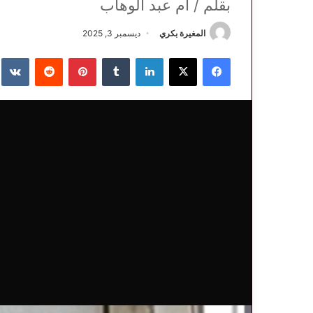
بقلم / أم عبد الوهاب
المغيرة بكري
ديسمبر 3, 2025
فيسبوك
‫X
لينكدإن
‏Tumblr
بينتيريست
‏Reddit
‏te