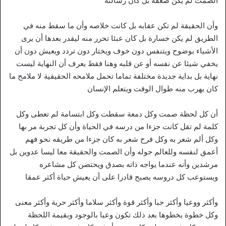
الصمت لم يكن ضعفه بل كان رسالته
وأن الحقيقة لم تكن عقابه بل كانت خلاصه وأن ما سقط منه في
الطريق لم يكن خسارة بل كان عبئا تحرر منه ليقدر بعدها أن يرى
الأشياء بوضوح ويتنفس دون خوف ويختار دون تردد ويعيش دون أن
يخفي شيئا عن نفسه أو عن قلبه وهنا فقط يعرف أن النهاية ليست
نهاية بل بداية جديدة مختلفة تماما تحمل ملامحه الحقيقية لا ملامح ما
كان يهرب منه طوال الوقت ويتعلم الإنسان
أن كل لحظة صمت وكل دمعة سقطت وكل ابتسامة لم تعطى وكل
كلمة لم تقل كانت جزءا من درسه في الحياة وأن كل تجربة مر بها
وكل ألم شعر به وكل فرح شعر به كان جزءا من طريقه نحو فهم
أعمق لنفسه وللعالم حوله وأن الصمت والحقيقة معا ليسا عدوين بل
مرشدين وأنه عندما يواجه ذاته بصدق ويحتضن كل مشاعره
ويستوعب كل دروسه يصبح قادرا على أن يعيش حياة أكثر عمقا
وأكثر ووعيا وأكثر حبا وأكثر قوة وأكثر سلاما وأكثر حرية وأكثر معنى
وكل خطوة يخطوها بعد ذلك تكون وعيا بالوجود وبقيمة اللحظة