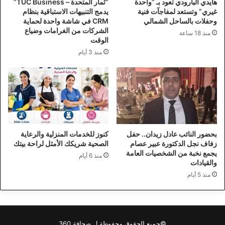
هايدي البارودي تعود بـ “واحدة
“ثمار المتحدة – TUC Business”
غيري” وتستعد لمفاجآت فنية
يدمج التنبيهات الاستباقية بنظام
وحفلات بالساحل الشمالي
CRM في شاشة واحدة لحماية
الشركات من الغرامات وضياع
منذ 18 ساعة
الوقت
منذ 3 أيام
بحضور النائب عادل زيدان.. حفل
كنوز للخدمات المنزلية والرعاية
زفاف نجل الدكتورة عبير عصام
الصحية شريكك الأمثل لراحة بيتك
يجمع نخبة من الشخصيات العامة
منذ 6 أيام
والقيادات
منذ 5 أيام
©جميع الحقوق محفوظة ل
صحافة 360