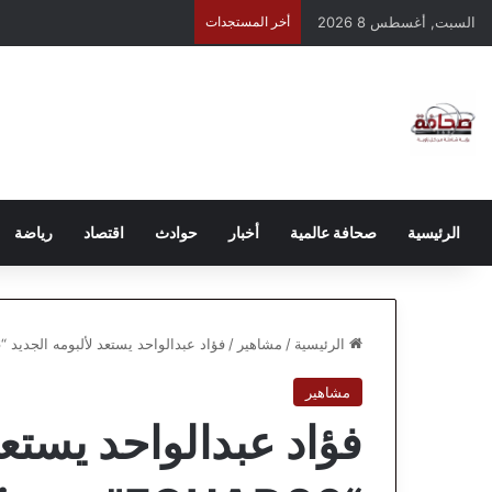
السبت, أغسطس 8 2026
أخر المستجدات
الرئيسية
صحافة عالمية
أخبار
حوادث
اقتصاد
رياضة
الرئيسية
/
مشاهير
/
فؤاد عبدالواحد يستعد لألبومه الجديد “FOUAD26” مع Warner Music العالمية
مشاهير
فؤاد عبدالواحد يستعد