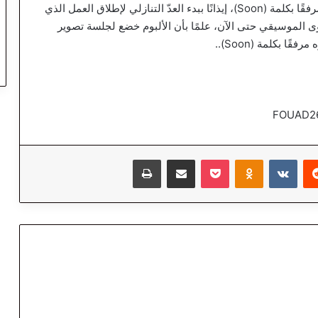
وقد اكتفى “نجم الخليج” بنشر الشعار الخاص بالألبوم مرفقًا بكلمة (Soon)، إيذانًا ببدء العدّ التنازلي لإطلاق العمل الذي
ى الموسيقي حتى الآن، علمًا بأن الألبوم خضع لجلسة تصوير
ا بكلمة (Soon)..
‏Reddit
‏VKontakte
Odnoklassniki
‫Pocket
مشاركة عبر البريد
طباعة