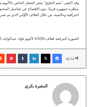
ينتظره جمهوره قريبًا، دون الإفصاح عن تفاصيل المحتو
احترافية وعالمية، من خلال الغلاف الأوّلي الذي تم نشره مرفقً
الصورة المرفقة لغلاف SOON لألبوم فؤاد عبدالواحد FOUAD26
فيسبوك
‫X
لينكدإن
‏Tumblr
بينتيريست
شاركها
المغيرة بكري