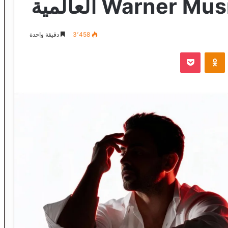
3٬458
دقيقة واحدة
VKontak
Odnoklassniki
‫Pocket