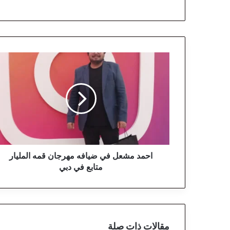
ا
ح
م
د
م
ش
ع
ل
ف
ي
احمد مشعل في ضيافه مهرجان قمه المليار
ض
متابع في دبي
ي
ا
ف
ه
م
مقالات ذات صلة