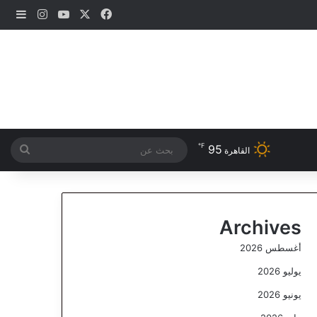
‫X
فيسبوك
‫YouTube
انستقرام
إضاف
℉
95
بحث
القاهرة
عن
Archives
أغسطس 2026
يوليو 2026
يونيو 2026