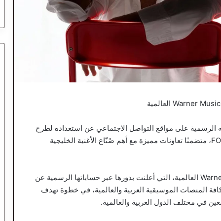
اته الرسمية على مواقع التواصل الاجتماعي عن استعداده لطرح
ألبومه الغنائي القادم، والذي اختار له عنوان “FOUAD26″، متضمنًا تعاونات مميزة مع أهم صُنّاع الأغنية الخليجية
ويأتي هذا الألبوم المرتقب بالتعاون مع شركة Warner Music العالمية، التي أعلنت بدورها عبر حساباتها الرسمية عن
 كافة المنصات الموسيقية العربية والعالمية، في خطوة تهدف
ين في مختلف الدول العربية والعالمية.