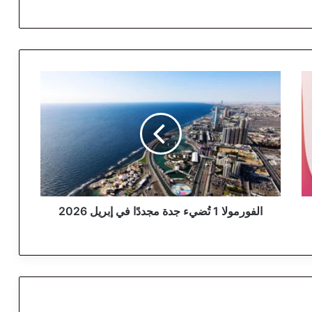
ا
ل
ف
و
ر
م
و
ل
ا
1
الفورمولا 1 تُضيء جدة مجددًا في إبريل 2026
تُ
ض
ي
ء
ج
د