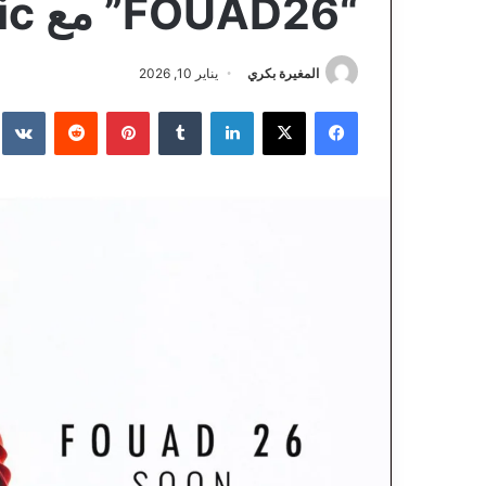
“FOUAD26” مع Warner Music العالمية
المغيرة بكري
يناير 10, 2026
فيسبوك
‫X
لينكدإن
‏Tumblr
بينتيريست
‏Reddit
‏te