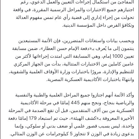
المفاجئ من استكمال إجراءات التعيين والعمل الدعوي، رغم
اجتيازهم جميع الاختبارات والمراحل الرسمية المقررة، في واقعة
تحولت من إجراء إداري إلى قضية رأي عام تمس مفهوم العدالة
وتكافؤ الفرص داخل المؤسسة الدينية.
وبحسب بيانات واستغاثات المتضررين، فإن الأئمة المستبعدين
ينتمون إلى ما يُعرف بـ«دفعة الإمام حسن العطار»، ضمن مسابقة
تعيين 1000 إمام، وهي المسابقة التي امتدت إجراءاتها لأكثر من
عامين كاملين من الاختبارات المتتالية، بدأت من الجهاز المركزي
للتنظيم والإدارة، مرورًا باختبارات وزارة الأوقاف العلمية والشفوية،
وانتهاءً باختبارات الأكاديمية العسكرية المصرية.
وأكد الأئمة أنهم اجتازوا جميع المراحل العلمية والطبية والنفسية
والرياضية بنجاح، ونجح منهم 445 إمامًا في مرحلة الأكاديمية
العسكرية من بين آلاف المتقدمين، قبل أن تقع الصدمة في المرحلة
الأخيرة المعروفة بـ«كشف الهيئة»، حيث تم استبعاد 179 إمامًا دفعة
واحدة، ليس بسبب قصور علمي أو ضعف بدني أو سلوكي، وإنما
بدعوى زيادة في الوزن لا تتجاوز 5 كيلوجرامات عن الوزن المثالي.