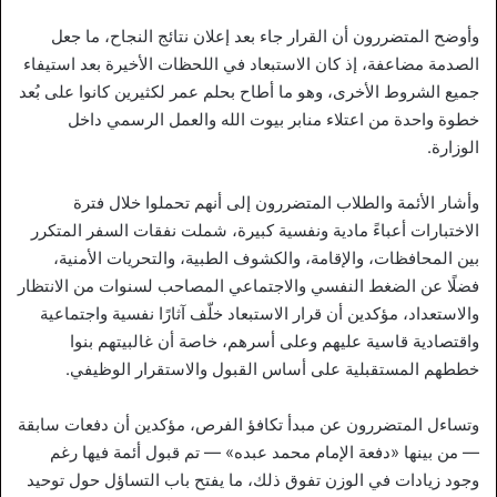
وأوضح المتضررون أن القرار جاء بعد إعلان نتائج النجاح، ما جعل
الصدمة مضاعفة، إذ كان الاستبعاد في اللحظات الأخيرة بعد استيفاء
جميع الشروط الأخرى، وهو ما أطاح بحلم عمر لكثيرين كانوا على بُعد
خطوة واحدة من اعتلاء منابر بيوت الله والعمل الرسمي داخل
الوزارة.
وأشار الأئمة والطلاب المتضررون إلى أنهم تحملوا خلال فترة
الاختبارات أعباءً مادية ونفسية كبيرة، شملت نفقات السفر المتكرر
بين المحافظات، والإقامة، والكشوف الطبية، والتحريات الأمنية،
فضلًا عن الضغط النفسي والاجتماعي المصاحب لسنوات من الانتظار
والاستعداد، مؤكدين أن قرار الاستبعاد خلّف آثارًا نفسية واجتماعية
واقتصادية قاسية عليهم وعلى أسرهم، خاصة أن غالبيتهم بنوا
خططهم المستقبلية على أساس القبول والاستقرار الوظيفي.
وتساءل المتضررون عن مبدأ تكافؤ الفرص، مؤكدين أن دفعات سابقة
— من بينها «دفعة الإمام محمد عبده» — تم قبول أئمة فيها رغم
وجود زيادات في الوزن تفوق ذلك، ما يفتح باب التساؤل حول توحيد