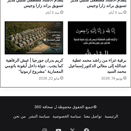
تسويق براند زارا وجيس
تسويق براند زارا وجيس
منذ 3 أيام
منذ 3 أيام
برقية عزاء من راشد محمد عطية
كريم بدران جورجيا | عيش الرفاهية
عبدالله إلى معالي الدكتور إسماعيل
كما يجب.. جولة داخل أيقونة باتومي
محمد السيد
المعمارية “مشروع ارمونيا”
يونيو 16, 2026
مايو 22, 2026
©جميع الحقوق محفوظة ل
صحافة 360
الرئيسية
تواصل معنا
سياسة الخصوصية
سياسة النشر
من نحن
فيسبوك
‫X
‫YouTube
انستقرام