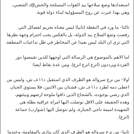
استعدادها وضع سلاحها بيد القوات المسلحة والحش@د الشعبي،
وهي بهذا عبرت عن روح المسؤولية لبناء دولة قوية.
ثالثا- ما ورد في النقطة (ثانيا) ليس معناه تجريم لفصائل التي
رفضت وضع السلاح بيد الدولة، بل بالعكس يجب احترام وجهة نظرها
التي ترى ان البلد ليس بعيدا عن المخاطر في ظل تداعيات المنطقة.
اما الاهم بالموضوع هي الرسالة التي اوجهها للذين تقمصوا دور
القردة ويرددون (انزع انزع انزع)، ومن عدة نقاط ايضا:
اولا- من نزع سرواله هو الطرف الذي استقبل د١١عــ ش، وليس من
اعطى دمه لطرد د١١عــ ش، فشتان بين الاثنين، فلا يستوي الجبان
الذي رضي بوجوده، بالشجاع الذين ذاقوا ملوحة ارضهم وبيئتهم،
وهذه الحقيقة على الاقل توصلت اليها امراة عراقية بطلة هي
الشهيدة اميمة ناجي الجبارة، ولم تتوصل اليها (شوارب) جماعة
(انزع).
ثانيا- من نزع سرواله هو الطرف الذي كان ينادي بالمقاومة، وعندما