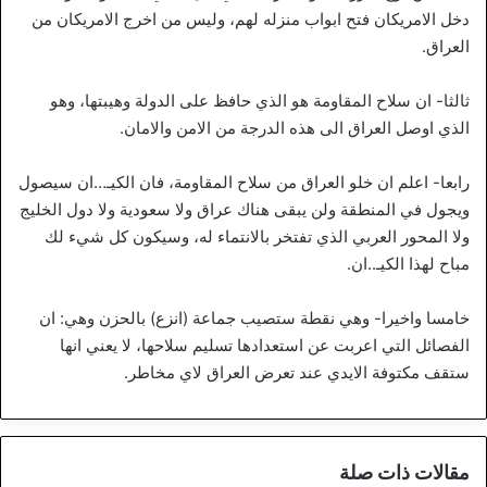
دخل الامريكان فتح ابواب منزله لهم، وليس من اخرج الامريكان من
العراق.
ثالثا- ان سلاح المقاومة هو الذي حافظ على الدولة وهيبتها، وهو
الذي اوصل العراق الى هذه الدرجة من الامن والامان.
رابعا- اعلم ان خلو العراق من سلاح المقاومة، فان الكيـ…ان سيصول
ويجول في المنطقة ولن يبقى هناك عراق ولا سعودية ولا دول الخليج
ولا المحور العربي الذي تفتخر بالانتماء له، وسيكون كل شيء لك
مباح لهذا الكيـ..ان.
خامسا واخيرا- وهي نقطة ستصيب جماعة (انزع) بالحزن وهي: ان
الفصائل التي اعربت عن استعدادها تسليم سلاحها، لا يعني انها
ستقف مكتوفة الايدي عند تعرض العراق لاي مخاطر.
مقالات ذات صلة