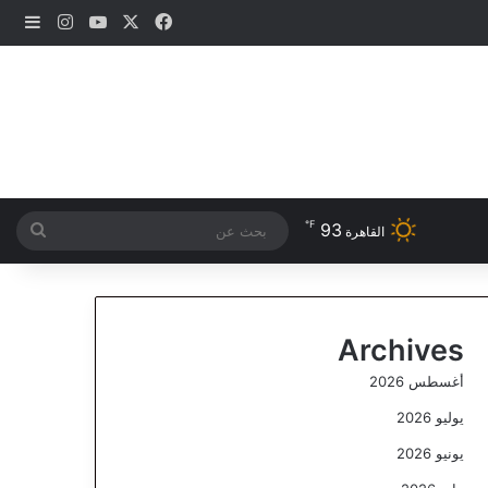
‫X
فيسبوك
‫YouTube
انستقرام
إضاف
℉
93
بحث
القاهرة
عن
Archives
أغسطس 2026
يوليو 2026
يونيو 2026