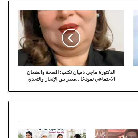
ا
ل
د
ك
ت
و
ر
ة
م
ا
الدكتورة ماجي دميان تكتب: الصحة والضمان
ج
الاجتماعي نموذجًا ..مصر بين الإنجاز والتحدي
ي
د
م
ي
ا
ن
ت
ك
ت