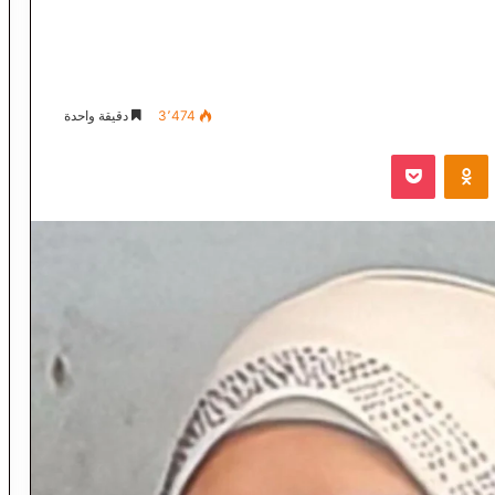
3٬474
دقيقة واحدة
VKontak
Odnoklassniki
‫Pocket