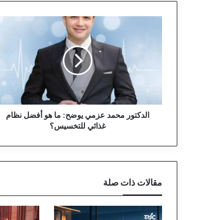
ا
ل
د
ك
ت
و
ر
م
ح
م
الدكتور محمد عزمي يوضح: ما هو أفضل نظام
د
غذائي للتخسيس؟
ع
ز
م
ي
ي
مقالات ذات صلة
و
ض
ح
: