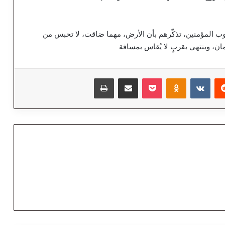
دروب المؤمنين، تذكّرهم بأن الأرض، مهما ضاقت، لا تحبس من
مان، وينتهي بقربٍ لا يُقاس بمسافة
‏Reddit
‏VKontakte
Odnoklassniki
‫Pocket
مشاركة عبر البريد
طباعة