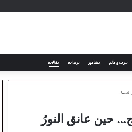
عرب وعالم
مشاهير
ترندات
مقالات
 السماء
ج… حين عانق النورُ