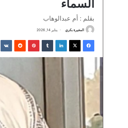
السماء
بقلم : أم عبدالوهاب
المغيرة بكري
يناير 14, 2026
فيسبوك
‫X
لينكدإن
‏Tumblr
بينتيريست
‏Reddit
‏te