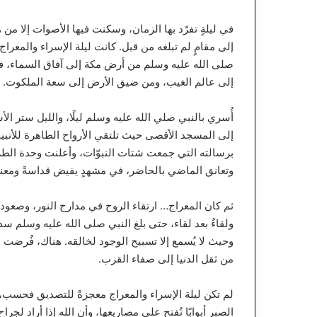
في ليلةٍ تفرّد بها الزمان، وسكنت فيها الأصوات إلا من
إلى مقامٍ لم تبلغه من قبل. كانت ليلة الإسراء والمعراج
صلى الله عليه وسلم من أرض مكة إلى آفاق السماء، في
إلى عالم الغيب، ومن ضيق الأرض إلى سعة الملكوت.
أُسري بالنبي صلي الله عليه وسلم ليلًا، والليل ستر ا
إلى المسجد الأقصى حيث تلتقي الأرواح الطاهرة للأنبي
برسالته التي جمعت شتات النبوّات، وأعلنت وحدة الطري
وتعانق الماضي بالحاضر، في مشهدٍ يفيض قداسةً ومعن
ثم كان المعراج… ارتقاء الروح في مدارج النور، وصعود 
ولقاءٌ بعد لقاء، حتى بلغ النبي صلى الله عليه وسلم س
وحيث لا يُسمع إلا تسبيح الوجود لخالقه. هناك، فُرضت الص
من ثقل الدنيا إلى صفاء القرب.
لم تكن ليلة الإسراء والمعراج معجزةً للتصديق فحسب، ب
الصبر أبوابًا تُفتح على مصاريعها، وأن الله إذا أراد لج