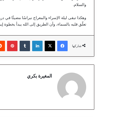
والسلام.
وهكذا تبقى ليلة الإسراء والمعراج نبراسًا مضيئًا في 
تعلّق قلبه بالسماء، وأن الطريق إلى الله يبدأ بخطوة إي
فيسبوك
‫X
لينكدإن
‏Tumblr
بينتيريست
شاركها
المغيرة بكري