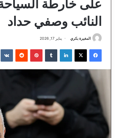
على خارطة السياحة ا
النائب وصفي حداد
المغيرة بكري
يناير 17, 2026
فيسبوك
‫X
لينكدإن
‏Tumblr
بينتيريست
‏Reddit
‏te