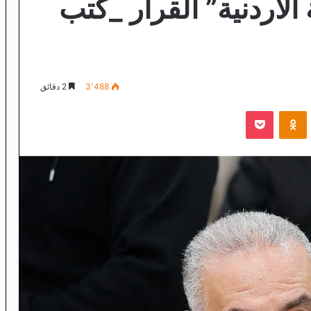
لأردنية” القرار _كتب
3٬488
2 دقائق
VKontak
Odnoklassniki
‫Pocket