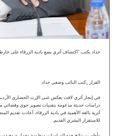
حداد يكتب “اكتشاف أثري يضع بادية الزرقاء على خارطة 
القرار _كتب النائب وصفي حداد
في إنجاز أثري لافت يعكس غنى الإرث الحضاري الأردن
أثرية بالغة الأهمية في بادية الزرقاء، أعادت تقديم المنطق
للاستقرار البشري القديم.
وأظهرت نتائج هذه الدراسات منظومة معمارية وهندسية