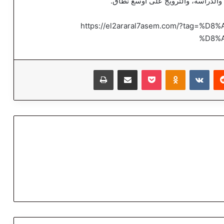
 والدراسة، والترويج على أوسع نطاق.
https://el2araral7asem.com/?tag=
%D8%
‏Reddit
‏VKontakte
Odnoklassniki
‫Pocket
مشاركة عبر البريد
طباعة