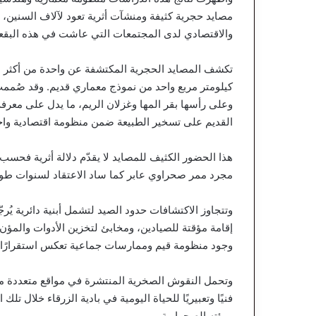
مصايد حجرية كثيفة ومنشآت أثرية تعود لآلاف السنين،
والاقتصادي لدى المجتمعات التي عاشت في هذه البقعة
تكشف المصايد الحجرية المكتشفة عن واحدة من أكثر م
كيلومتر مربع واحد من نموذج معماري قديم. وقد صُممت
وعلى رأسها بقر المها وغزلان الريم، ما يدل على معرفة
القديم على تسخير الطبيعة ضمن منظومة اقتصادية واجت
هذا الحضور الكثيف للمصايد لا يقدّم دلالة أثرية فحسب،
مجرد ممر صحراوي عابر كما ساد الاعتقاد لسنوات طوي
وتتجاوز الاكتشافات حدود الصيد لتشمل أبنية دائرية يُ
إقامة مؤقتة للصيادين، ومخابئ لتخزين الأدوات والمؤن
وجود منظومة قيم وممارسات جماعية تعكس استقرارًا بش
وتحمل النقوش الصخرية المنتشرة في مواقع متعددة مشاه
فنيًا وتعبيريًا للحياة اليومية في بادية الزرقاء خلال تل
وبيئته الصحراوية.