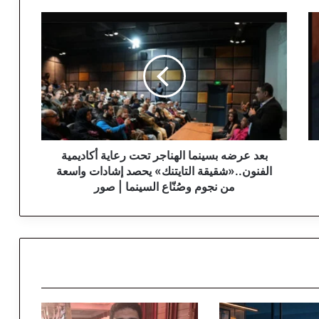
ب
ع
د
ع
ر
ض
ه
ب
س
ي
بعد عرضه بسينما الهناجر تحت رعاية أكاديمية
ن
الفنون..«شقيقة التايتنك» يحصد إشادات واسعة
م
من نجوم وصُنّاع السينما | صور
ا
ا
ل
ه
ن
ا
ج
ر
ت