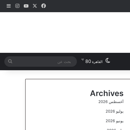
‫X
فيسبوك
‫YouTube
انستقرام
إضاف
℉
80
بحث
القاهرة
عن
Archives
أغسطس 2026
يوليو 2026
يونيو 2026