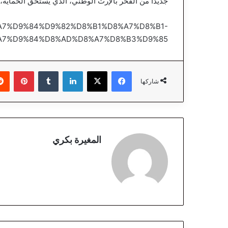
جديدًا من الفخر بالإرث الوطني، الذي يستحق الحماية،
%D8%A7%D9%84%D9%82%D8%B1%D8%A7%D8%B1-
A7%D9%84%D8%AD%D8%A7%D8%B3%D9%85
فيسبوك
‫X
لينكدإن
‏Tumblr
بينتيريست
شاركها
المغيرة بكري