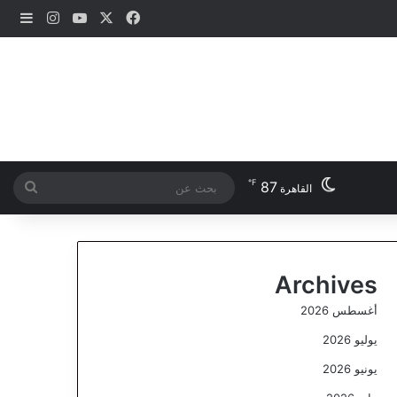
‫X
فيسبوك
‫YouTube
انستقرام
إضاف
℉
87
بحث
القاهرة
عن
Archives
أغسطس 2026
يوليو 2026
يونيو 2026