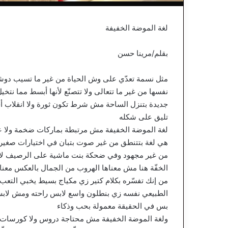
لغة الموضة الخفيفة
بقلم/مرينا حسن
مثل نسمة تعدّي على وش الحياة من غير ما تسيب دوشة و
نفسها من غير ما تتعالى ولا تتصنّع لأنها أبسط مما نت
جديدة بتنزل الساحة مش شرط تكون ثورة ولا انقلاب أحي
تليق على شكله
لغة الموضة الخفيفة مش مرتبطة بماركات ضخمة ولا عر
هي لغة بتتنطق من غير صوت بتبان في اختيارات صغي
من غير مجهود وفي ضحكة بنت ماشية على الرصيف لاب
الخفّة هنا مش معناها الهروب من الجمال بالعكس معنا
من إنك تفسّره بكلام كتير زي مكياج بسيط يخبي التعب
الطبيعي نفسه زي بنطلون واسع لابس راحته ومش لابس 
بس في الحقيقة معمولة بحب وذكاء
ولغة الموضة الخفيفة مش محتاجة دروس ولا كورسات ول