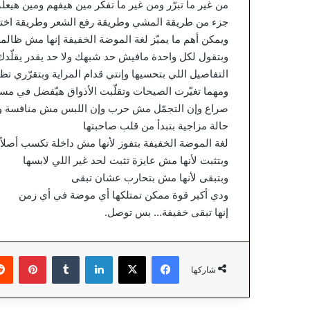
من غير ما تبرّر ومن غير ما تفكّر مين هيفهم ومين هيع
جزء من طريقة المشي وطريقة رفع الشعر وطريقة اختي
ويمكن أهم ما يميّز لغة الموضة الخفيفة إنها مش ظال
وبتقول لكل واحدة مافيش حد شبهك ولا حد يقدر يقلّد
التفاصيل اللي بتحسيها وإنتي قدام المراية وبتقرّري تظه
ومهما تغيّرت الصيحات وتقلّبت الأذواق هيّفضل في مسا
صراع وإن التجمّل مش حرب وإن اللبس مش منافسة وإن
حالة مزاجية بتبدأ من قلب صاحبتها
لغة الموضة الخفيفة بتفوز لأنها مش داخلة تكسب أصلاً
وبتثبت لأنها مش عايزة تثبت لحد غير اللي لابسها
وبتبقى لأنها مش بتحارب عشان تبقى
ودي أكبر قوة ممكن تمتلكها أي موضة في أي زمن
إنها تبقى خفيفة… بس توصل.
فيسبوك
‫X
لينكدإن
‏Tumblr
بينتيريست
شاركها