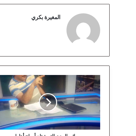
المغيرة بكري
م
ر
ا
ث
ي
ا
ل
م
د
ن
مراثي المدن التي تبتلع أرواح أهلها