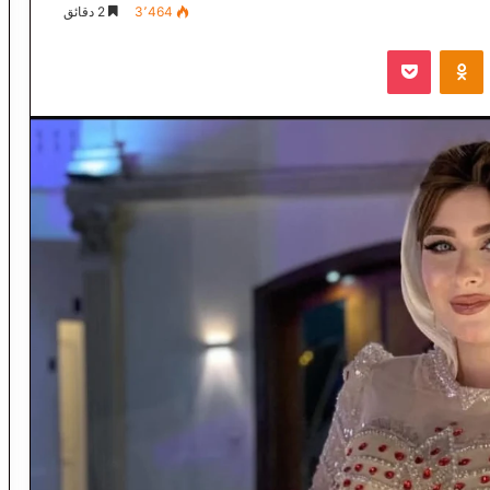
3٬464
2 دقائق
VKontak
Odnoklassniki
‫Pocket