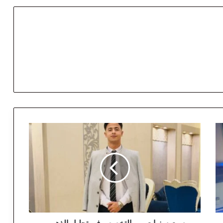
س
ت
س
ن
و
ا
ت
م
ن
ا
ست سنوات من التخصص في تحليل الذهب،