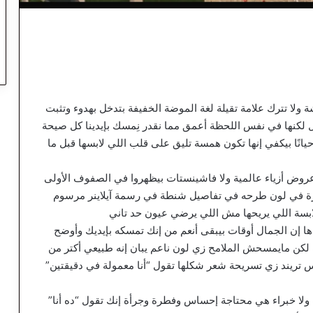
لا تترك علامة تقيلة لغة الموضة الخفيفة بتدخل بهدوء وتثبت
خيل لكنها في نفس اللحظة أعمق مما نقدر نِمسك بإيدينا كل صيحة
انًا بيكفي إنها تكون همسة تليق على قلب اللي لابسها قبل ما
وض أزياء عالمية ولا فاشينستات بيظهروا في الصفوف الأولى
رة في لون طرحه في تفاصيل شنطة في رسمة آيلاينر مرسوم
سة اللي يريحها مش اللي يرضي عيون حد تاني
ها إن الجمال أوقات بيبقى أنعم من إنك تمسكه بإيديك وأوضح
 لكن مايمسحش الملامح زي لون ناعم يبان إنه طبيعي أكتر من
تريند زي تسريحة شعر شكلها تقول “أنا معمولة في دقيقتين”
ا خبراء هي محتاجة إحساس وفطرة وجرأة إنك تقول “ده أنا”