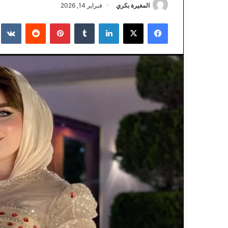
المغيرة بكري
فبراير 14, 2026
فيسبوك
‫X
لينكدإن
‏Tumblr
بينتيريست
‏Reddit
‏te