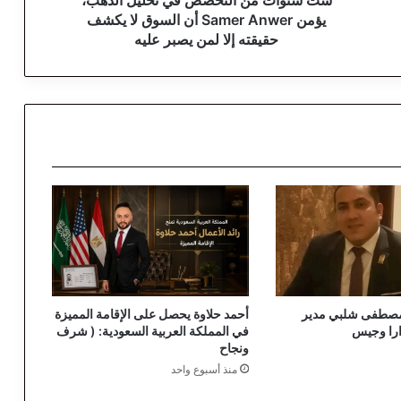
ل
يؤمن Samer Anwer أن السوق لا يكشف
ت
حقيقته إلا لمن يصبر عليه
خ
ص
ص
ف
ي
ت
ح
ل
ي
ل
ا
ل
ذ
ه
 مصطفى شلبي مدير
أحمد حلاوة يحصل على الإقامة المميزة
ب
ارا وجيس
في المملكة العربية السعودية: ( شرف
،
ونجاح
ي
منذ أسبوع واحد
ؤ
م