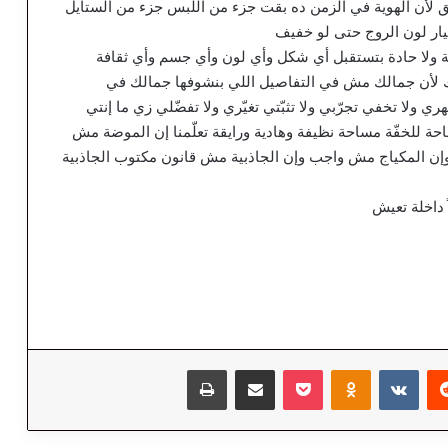
لّق لأن الهوية في الزمن ده بقت جزء من اللبس جزء من الستايل
ار لون الروج حتى لو خفيف
مة ولا حادة بتستقبل أي شكل وأي لون وأي جسم وأي ثقافة
ك لأن جمالك مش في التفاصيل اللي بنشوفها جمالك في
ري ولا تخفي تجرّبي ولا تثبّتي تغيّري ولا تفضّلي زي ما إنتي
حة للخفّة مساحة نظيفة وهادية ورايقة تعلّمنا إن الموضة مش
 المكياج مش واجب وإن الجاذبية مش قانون مكتوب الجاذبية
 داخلة تعيش
‏Reddit
‏VKontakte
Odnoklassniki
‫Pocket
مشاركة عبر البريد
طباعة