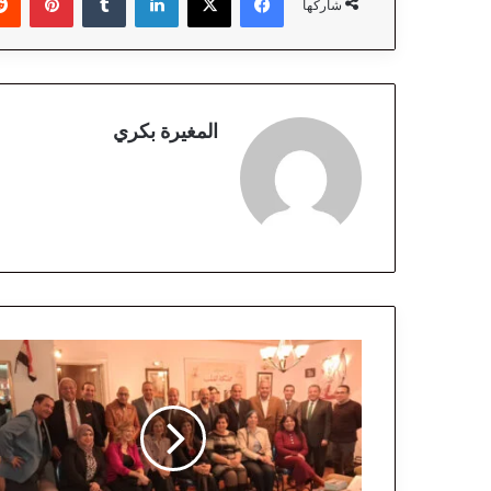
شاركها
المغيرة بكري
ف
ي
أ
م
س
ي
ة