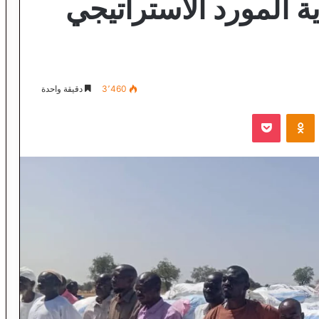
 المورد الاستراتيجي
3٬460
دقيقة واحدة
VKontak
Odnoklassniki
‫Pocket