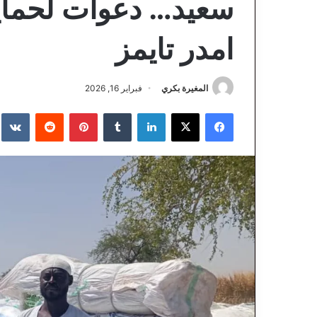
سعيد… دعوات لحماية
امدر تايمز
المغيرة بكري
فبراير 16, 2026
فيسبوك
‫X
لينكدإن
‏Tumblr
بينتيريست
‏Reddit
‏te