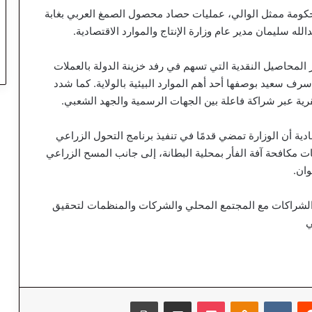
حكومة ممثل الوالي، عمليات حصاد محصول الصمغ العربي بغابة
 سليمان مدير عام وزارة الإنتاج والموارد الاقتصادية.
ز المحاصيل النقدية التي تسهم في رفد خزينة الدولة بالعملات
سرف سعيد بوصفها أحد أهم الموارد البيئية بالولاية. كما شدد
لقرية عبر شراكة فاعلة بين الجهات الرسمية والجهد الشعبي.
ادية أن الوزارة تمضي قدمًا في تنفيذ برنامج التحول الزراعي
ًا عمليات مكافحة آفة الفأر بمحلية البطانة، إلى جانب المسح الزراعي
ان.
ز الشراكات مع المجتمع المحلي والشركات والمنظمات لتحقيق
ي
‏Reddit
‏VKontakte
Odnoklassniki
‫Pocket
مشاركة عبر البريد
طباعة