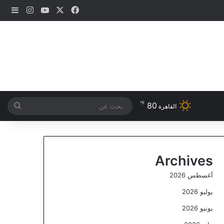
‫X
فيسبوك
‫YouTube
انستقرام
إضاف
℉
80
بحث
القاهرة
عن
Archives
أغسطس 2026
يوليو 2026
يونيو 2026