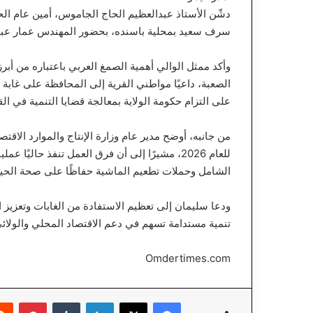
دشّن الأستاذ عبدالعظيم الحاج الجاموس، أمين عام ال
سرف سعيد بمحلية باسنده، بحضور المهندس عمار عبدالله
وأكد ممثل الوالي أهمية الصمغ العربي باعتباره من أبر
الصعبة، داعيًا مواطني القرية إلى المحافظة على غابة 
على التزام حكومة الولاية بمعالجة قضايا التنمية في ا
من جانبه، أوضح مدير عام وزارة الإنتاج والموارد الاقتص
للعام 2026، مشيرًا إلى أن فرق العمل تنفذ حالي
الشامل وحملات تطعيم الماشية حفاظًا على صحة الحيو
ودعا سليمان إلى تعظيم الاستفادة من الغابات وتعزي
تنمية مستدامة تسهم في دعم الاقتصاد المحلي والولائ
Omdertimes.com
فيسبوك
‫X
لينكدإن
‏Tumblr
بينتيريست