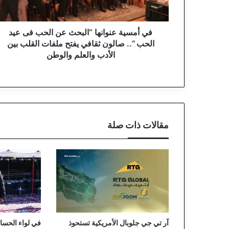
ع
ن
و
في أمسية عنوانها “البحث عن الحب فى عيد
ا
الحب ”.. صالون ثقافي يفتح ملفات القلب بين
ن
الأدب والعلم والوطن
ه
ا
“
ا
ل
ب
مقالات ذات صلة
ح
ث
ع
ن
ا
ل
ح
ب
ف
آر تي جي جلوبال الأمريكية تستحوذ
في لواء الحسا.
ى