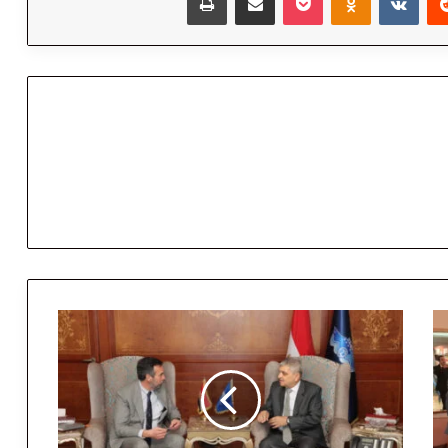
ا
ل
ف
ر
ي
ق
أ