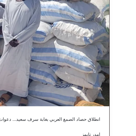
انطلاق حصاد الصمغ العربي بغابة سرف سعيد… دعوات ل
امدر تايمز