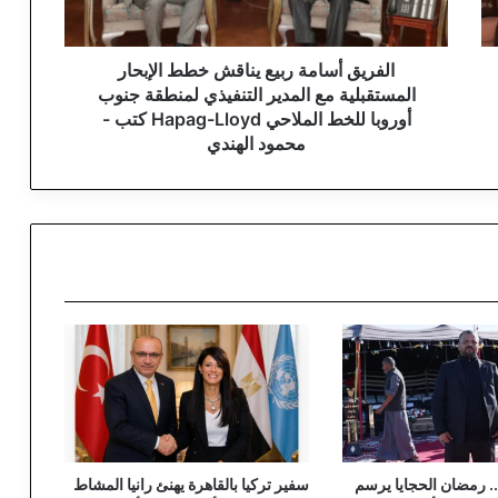
س
ا
م
الفريق أسامة ربيع يناقش خطط الإبحار
ة
المستقبلية مع المدير التنفيذي لمنطقة جنوب
ر
أوروبا للخط الملاحي Hapag-Lloyd كتب -
ب
محمود الهندي
ي
ع
ي
ن
ا
ق
ش
خ
ط
ط
ا
ل
إ
ب
. رمضان الحجايا يرسم
سفير تركيا بالقاهرة يهنئ رانيا المشاط
ح