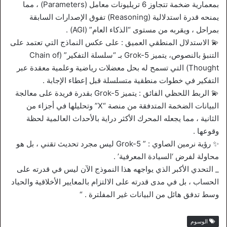
بمعمارية ضخمة تتجاوز 6 تريليونات معامل (Parameters) ، مما
يمنحه قدرة استدلالية (Reasoning) تفوق الإصدارات السابقة
بمراحل ، ويقربه من مستوى “الذكاء العام” (AGI) .
💫​ الاستدلال المنطقي العميق : على عكس النماذج التي تعتمد على
التنبؤ بالنصوص، يتميز Grok-5 بـ “سلسلة التفكير” (Chain of
Thought) التي تسمح له بحل معضلات رياضية وعلمية معقدة عبر
التفكير في خطوات منطقية متسلسلة قبل إعطاء الإجابة .
💫 ​الربط اللحظي الفائق : يتميز Grok-5 بقدرة فريدة على معالجة
البيانات الضخمة المتدفقة من منصة “X” وتحليلها في أجزاء من
الثانية ، مما يجعله المحرك الأكثر دراية بالأحداث العالمية لحظة
وقوعها .
✨​ رؤية نرمين الصاوي : ” Grok-5 ليس مجرد تحديث تقني ، بل هو
محاولة لفرض ‘السيادة المعرفية’ .
_ التحدي الأكبر الذي يواجهه هذا النموذج الآن ليس في قدرته على
الحساب ، بل في مدى قدرته على الالتزام بالمعايير الأخلاقية والحياد
وسط تدفق هائل من البيانات غير المفلترة . “
الوسوم