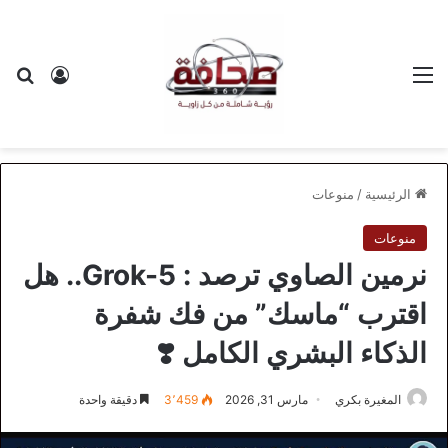
القائمة
بح
تسجيل ا
الرئيسية
/
منوعات
منوعات
نرمين الصاوي ترصد : Grok-5.. هل
اقترب “ماسك” من فك شفرة
الذكاء البشري الكامل ❣️
المغيرة بكري
مارس 31, 2026
3٬459
دقيقة واحدة